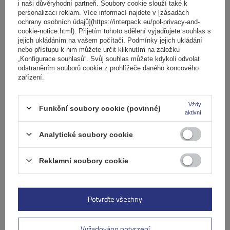
košíku
i naši důvěryhodní partneři. Soubory cookie slouží také k
personalizaci reklam. Více informací najdete v [zásadách
ochrany osobních údajů](https://interpack.eu/pol-privacy-and-
cookie-notice.html). Přijetím tohoto sdělení vyjadřujete souhlas s
jejich ukládáním na vašem počítači. Podmínky jejich ukládání
nebo přístupu k nim můžete určit kliknutím na záložku
„Konfigurace souhlasů”. Svůj souhlas můžete kdykoli odvolat
odstraněním souborů cookie z prohlížeče daného koncového
zařízení.
Vždy
Funkční soubory cookie (povinné)
aktivní
Analytické soubory cookie
Reklamní soubory cookie
Střešní nosič G3 Airflow 60.230 pro tradiční i integrované
Potvrďte všechny
hliníkové lyžiny
Vyžadováno potvrzení