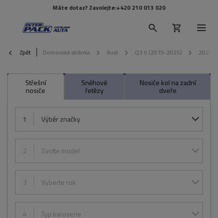
Máte dotaz? Zavolejte:
+420 210 013 020
Zpět
Domovská stránka
Audi
Q3 II (2019-2025)
2025
Střešní
Sněhové
Nosiče kol na zadní
nosiče
řetězy
dveře
1
Výběr značky
2
Zvolte model
3
Vyberte rok
4
Typ karoserie