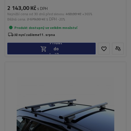
2 143,00 Kč
s DPH
Nejnižší cena od 30 dnů před slevou:
460,00 Kč
+365%
s DPH
Běžná cena:
2 679,00 Kč
-20%
Produkt dostupný ve velkém množství
Již nyní zašleme
11. srpna
Přidat
do
košíku