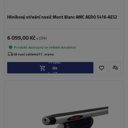
Hliníkový střešní nosič Mont Blanc AMC AERO 5416-AE52
6 099,00 Kč
s DPH
Produkt dostupný ve velkém množství
Již nyní zašleme
11. srpna
Přidat
do
košíku