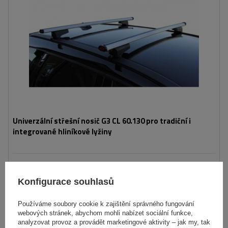
Univerzální střešní nosič G3 CL 60.130 pro tradiční i
integrované hliníkové lyžiny
2 919,00 Kč
s DPH
Konfigurace souhlasů
Produkt dostupný ve velkém množství
Již nyní zašleme
11. srpna
Používáme soubory cookie k zajištění správného fungování
Přidat
webových stránek, abychom mohli nabízet sociální funkce,
do
analyzovat provoz a provádět marketingové aktivity – jak my, tak