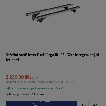
Střešní nosič Inter Pack Virgo IR 135 (G2) s integrovanými
lyžinami
2 239,00 Kč
s DPH
Nejnižší cena od 30 dnů před slevou:
2 799,00 Kč
-20%
Produkt dostupný ve velkém množství
Již nyní zašleme
11. srpna
Přidat
do