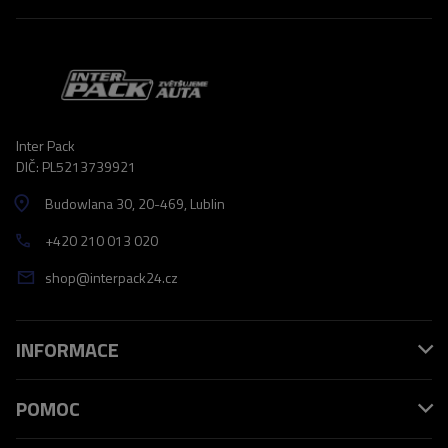
Inter Pack
DIČ: PL5213739921
Budowlana 30
, 20-469
, Lublin
+420 210 013 020
shop@interpack24.cz
INFORMACE
POMOC