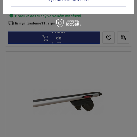
3 869,00 Kč
s DPH
Produkt dostupný ve velkém množství
Již nyní zašleme
11. srpna
Přidat
do
košíku