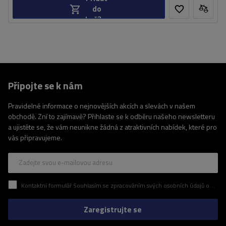
do
košíku
Připojte se k nám
Pravidelné informace o nejnovějších akcích a slevách v našem
obchodě. Zní to zajímavě? Přihlaste se k odběru našeho newsletteru
a ujistěte se, že vám neunikne žádná z atraktivních nabídek, které pro
vás připravujeme.
Zadejte svou e-mailovou adresu
Kontaktní formulář Souhlasím se zpracováním svých osobních údajů obsažených v kontaktním formuláři v souladu s nařízením Evropského parlamentu a Rady (EU)
Zaregistrujte se