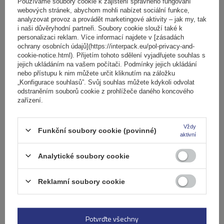
košíku
Používáme soubory cookie k zajištění správného fungování
webových stránek, abychom mohli nabízet sociální funkce,
analyzovat provoz a provádět marketingové aktivity – jak my, tak
i naši důvěryhodní partneři. Soubory cookie slouží také k
Počet jízdních kol:
2
personalizaci reklam. Více informací najdete v [zásadách
Maximální hmotnost jízdního kola:
22,5 kg
ochrany osobních údajů](https://interpack.eu/pol-privacy-and-
Nosnost nosiče jízdních kol:
45 kg
cookie-notice.html). Přijetím tohoto sdělení vyjadřujete souhlas s
jejich ukládáním na vašem počítači. Podmínky jejich ukládání
kompatibilní s elektrokoly
hliníková konstrukce
nebo přístupu k nim můžete určit kliknutím na záložku
„Konfigurace souhlasů”. Svůj souhlas můžete kdykoli odvolat
odstraněním souborů cookie z prohlížeče daného koncového
zařízení.
Vždy
Funkční soubory cookie (povinné)
aktivní
Analytické soubory cookie
Reklamní soubory cookie
Elektrokolo Peruzzo Firenze 2 - nosič kol na zadní
výklopné dveře
Potvrďte všechny