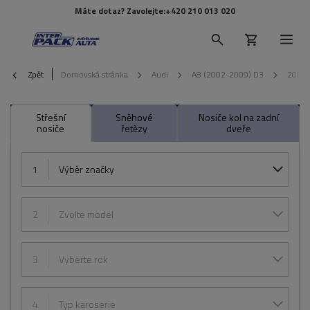
Máte dotaz? Zavolejte:
+420 210 013 020
Zpět
Domovská stránka
Audi
A8 (2002-2009) D3
2007
Střešní
Sněhové
Nosiče kol na zadní
nosiče
řetězy
dveře
1
Výběr značky
2
Zvolte model
3
Vyberte rok
4
Typ karoserie