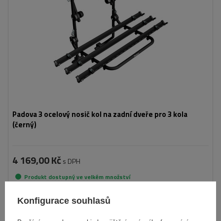
Padova 3 ocelový nosič kol na zadní dveře pro 3 kola
(černý)
4 169,00 Kč
s DPH
Produkt dostupný ve velkém množství
Již nyní zašleme
11. srpna
Konfigurace souhlasů
Přidat
do