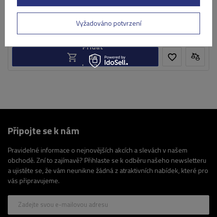
5 229,00 Kč
s DPH
Produkt dostupný ve velkém množství
Vyžadováno potvrzení
Již nyní zašleme
11. srpna
Přidat
do
košíku
Připojte se k nám
Pravidelné informace o nejnovějších akcích a slevách v našem
obchodě. Zní to zajímavě? Přihlaste se k odběru našeho newsletteru
a ujistěte se, že vám neunikne žádná z atraktivních nabídek, které pro
vás připravujeme.
Zadejte svou e-mailovou adresu