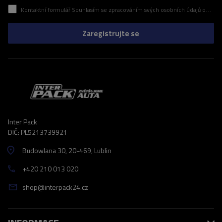
Kontaktní formulář Souhlasím se zpracováním svých osobních údajů obsažených v kontaktním formuláři v souladu s nařízením Evropského parlamentu a Rady (EU)
Zaregistrujte se
Inter Pack
DIČ: PL5213739921
Budowlana 30
, 20-469
, Lublin
+420 210 013 020
shop@interpack24.cz