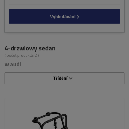
Vyhledávání
4-drzwiowy sedan
( počet produktů:
2
)
w audi
Třídění
Počet jízdních kol:
3
Nosnost nosiče jízdních kol:
45 kg
univerzální montážní systém
kompatibilní se všemi typy karoserií