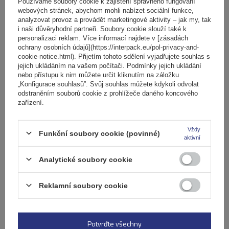
košíku
Používáme soubory cookie k zajištění správného fungování
webových stránek, abychom mohli nabízet sociální funkce,
analyzovat provoz a provádět marketingové aktivity – jak my, tak
i naši důvěryhodní partneři. Soubory cookie slouží také k
Počet jízdních kol:
2
personalizaci reklam. Více informací najdete v [zásadách
Maximální hmotnost jízdního kola:
22,5 kg
ochrany osobních údajů](https://interpack.eu/pol-privacy-and-
Nosnost nosiče jízdních kol:
45 kg
cookie-notice.html). Přijetím tohoto sdělení vyjadřujete souhlas s
jejich ukládáním na vašem počítači. Podmínky jejich ukládání
kompatibilní s elektrokoly
hliníková konstrukce
nebo přístupu k nim můžete určit kliknutím na záložku
„Konfigurace souhlasů”. Svůj souhlas můžete kdykoli odvolat
odstraněním souborů cookie z prohlížeče daného koncového
zařízení.
Vždy
Funkční soubory cookie (povinné)
aktivní
Analytické soubory cookie
Reklamní soubory cookie
Elektrokolo Peruzzo Firenze 2 - nosič kol na zadní
výklopné dveře
Potvrďte všechny