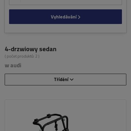
Vyhledávání
4-drzwiowy sedan
( počet produktů:
2
)
w audi
Třídění
Počet jízdních kol:
3
Nosnost nosiče jízdních kol:
45 kg
univerzální montážní systém
kompatibilní se všemi typy karoserií