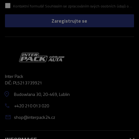
Kontaktní formulář Souhlasím se zpracováním svých osobních údajů obsažených v kontaktním formuláři v souladu s nařízením Evropského parlamentu a Rady (EU)
Zaregistrujte se
Inter Pack
DIČ: PL5213739921
Budowlana 30
, 20-469
, Lublin
+420 210 013 020
shop@interpack24.cz