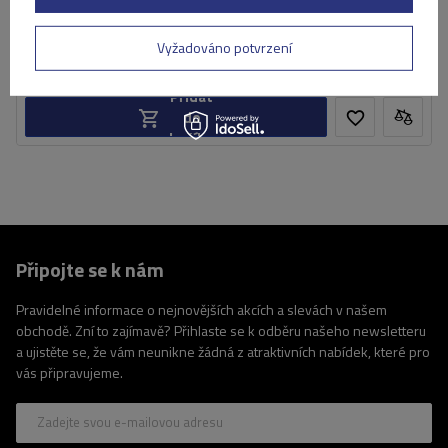
5 229,00 Kč
s DPH
Produkt dostupný ve velkém množství
Vyžadováno potvrzení
Již nyní zašleme
11. srpna
Přidat
do
košíku
Připojte se k nám
Pravidelné informace o nejnovějších akcích a slevách v našem
obchodě. Zní to zajímavě? Přihlaste se k odběru našeho newsletteru
a ujistěte se, že vám neunikne žádná z atraktivních nabídek, které pro
vás připravujeme.
Zadejte svou e-mailovou adresu