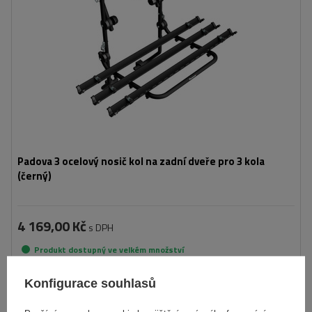
Padova 3 ocelový nosič kol na zadní dveře pro 3 kola
(černý)
4 169,00 Kč
s DPH
Produkt dostupný ve velkém množství
Již nyní zašleme
11. srpna
Konfigurace souhlasů
Přidat
do