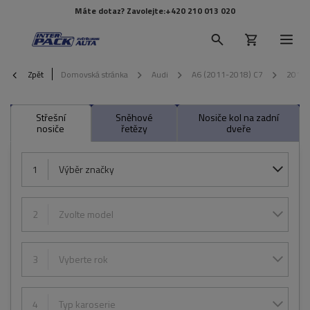
Máte dotaz? Zavolejte:
+420 210 013 020
Zpět
Domovská stránka
Audi
A6 (2011-2018) C7
2015
Střešní
Sněhové
Nosiče kol na zadní
nosiče
řetězy
dveře
1
Výběr značky
2
Zvolte model
3
Vyberte rok
4
Typ karoserie