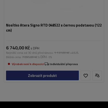
Nosítko Atera Signo RTD 048522 s černou podstavou (122
cm)
6 740,00 Kč
s DPH
Nejnižší cena od 30 dnů před slevou:
1 137,00 Kč
+492%
s DPH
Běžná cena:
7 095,00 Kč
-5%
Výrobek není k dispozici
Individuální přeprava
Zobrazit produkt