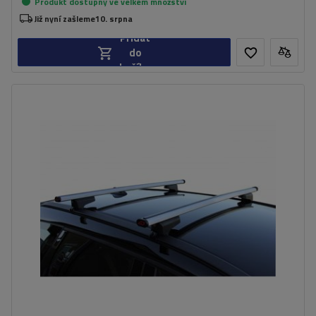
Produkt dostupný ve velkém množství
Již nyní zašleme
10. srpna
Přidat
do
košíku