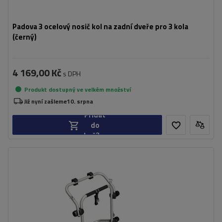
Padova 3 ocelový nosič kol na zadní dveře pro 3 kola
(černý)
4 169,00 Kč
s DPH
Produkt dostupný ve velkém množství
Již nyní zašleme
10. srpna
Přidat
do
košíku
Počet jízdních kol:
2
Maximální hmotnost jízdního kola:
22,5 kg
Nosnost nosiče jízdních kol:
45 kg
kompatibilní s elektrokoly
hliníková konstrukce