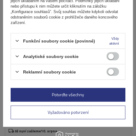
jejich ukládáním na vašem počítači. Podmínky jejich ukládání
nebo přístupu k nim můžete určit kliknutím na záložku
„Konfigurace souhlasů”. Svůj souhlas můžete kdykoli odvolat
odstraněním souborů cookie z prohlížeče daného koncového
zařízení.
Vždy
Funkční soubory cookie (povinné)
aktivní
Analytické soubory cookie
Reklamní soubory cookie
Hliníkový střešní nosič Mont Blanc AMC 5412-A52 s
integrovanými lyžinami
Potvrďte všechny
5 516,00 Kč
Vyžadováno potvrzení
s DPH
Produkt dostupný ve velkém množství
Již nyní zašleme
10. srpna