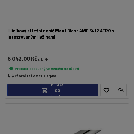
Hliníkový střešní nosič Mont Blanc AMC 5412 AERO s
integrovanými lyžinami
6 042,00 Kč
s DPH
Produkt dostupný ve velkém množství
Již nyní zašleme
10. srpna
Přidat
do
košíku