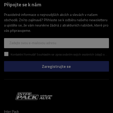
Připojte se k nám
Pravidelné informace o nejnovějších akcích a slevách v našem
obchodě. Zní to zajímavě? Přihlaste se k odběru našeho newsletteru
a ujistěte se, že vám neunikne žádná z atraktivních nabídek, které pro
vás připravujeme.
Zadejte svou e-mailovou adresu
Kontaktní formulář Souhlasím se zpracováním svých osobních údajů obsažených v kontaktním formuláři v souladu s nařízením Evropského parlamentu a Rady (EU)
Zaregistrujte se
Inter Pack