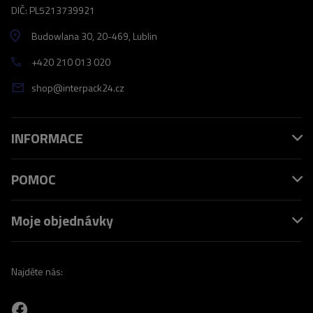
DIČ: PL5213739921
Budowlana 30
, 20-469
, Lublin
+420 210 013 020
shop@interpack24.cz
INFORMACE
POMOC
Moje objednávky
Najděte nás: