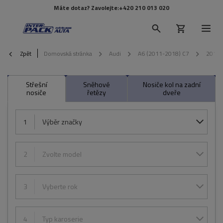
Máte dotaz? Zavolejte:
+420 210 013 020
Zpět
Domovská stránka
Audi
A6 (2011-2018) C7
2013
Střešní
Sněhové
Nosiče kol na zadní
nosiče
řetězy
dveře
1
Výběr značky
2
Zvolte model
3
Vyberte rok
4
Typ karoserie