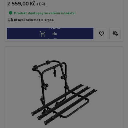
2 559,00 Kč
s DPH
Produkt dostupný ve velkém množství
Již nyní zašleme
10. srpna
Přidat
do
košíku
Počet jízdních kol:
3
Nosnost nosiče jízdních kol:
45 kg
univerzální montážní systém
kompatibilní se všemi typy karoserií