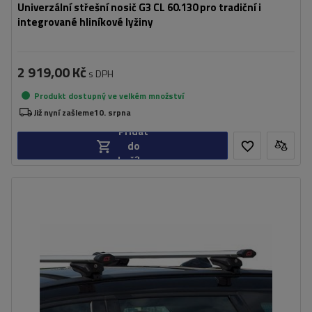
Univerzální střešní nosič G3 CL 60.130 pro tradiční i
integrované hliníkové lyžiny
2 919,00 Kč
s DPH
Produkt dostupný ve velkém množství
Již nyní zašleme
10. srpna
Přidat
do
košíku