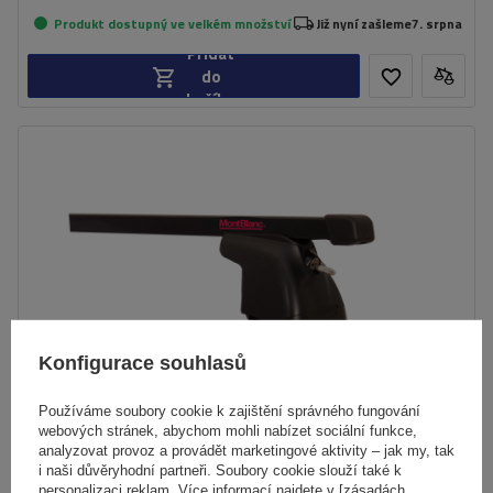
Produkt dostupný ve velkém množství
Již nyní zašleme
7. srpna
Přidat
do
košíku
Konfigurace souhlasů
Používáme soubory cookie k zajištění správného fungování
webových stránek, abychom mohli nabízet sociální funkce,
analyzovat provoz a provádět marketingové aktivity – jak my, tak
i naši důvěryhodní partneři. Soubory cookie slouží také k
personalizaci reklam. Více informací najdete v [zásadách