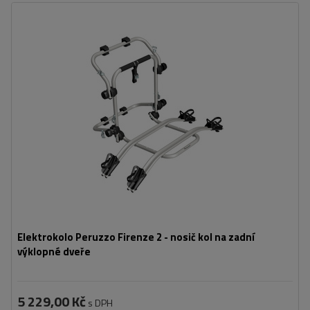
Počet jízdních kol:
2
Maximální hmotnost jízdního kola:
22,5 kg
Nosnost nosiče jízdních kol:
45 kg
kompatibilní s elektrokoly
hliníková konstrukce
Elektrokolo Peruzzo Firenze 2 - nosič kol na zadní
výklopné dveře
5 229,00 Kč
s DPH