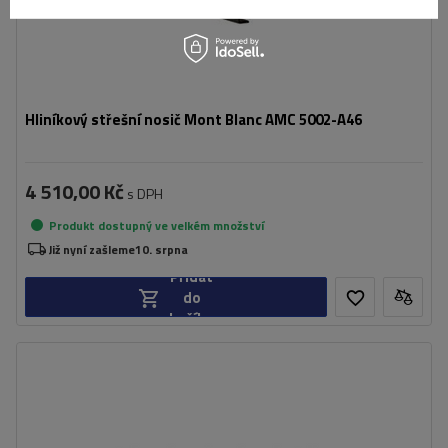
Hliníkový střešní nosič Mont Blanc AMC 5002-A46
4 510,00 Kč
s DPH
Produkt dostupný ve velkém množství
Již nyní zašleme
10. srpna
Přidat
do
košíku