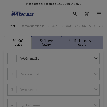
Máte dotaz? Zavolejte:
+420 210 013 020
Zpět
Domovská stránka
Audi
A6 (1997-2004) C5
2001
Střešní
Sněhové
Nosiče kol na zadní
nosiče
řetězy
dveře
1
Výběr značky
2
Zvolte model
3
Vyberte rok
4
Typ karoserie