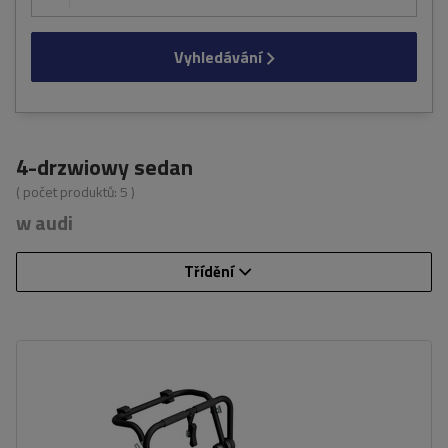
Vyhledávání
4-drzwiowy sedan
( počet produktů:
5
)
w audi
Třídění
Počet jízdních kol:
3
Nosnost nosiče jízdních kol:
45 kg
univerzální montážní systém
kompatibilní se všemi typy karoserií