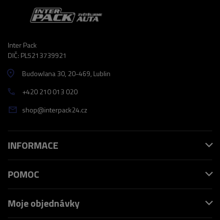
Inter Pack
DIČ: PL5213739921
Budowlana 30
, 20-469
, Lublin
+420 210 013 020
shop@interpack24.cz
INFORMACE
POMOC
Moje objednávky