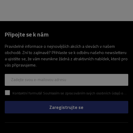
Připojte se k nám
Pravidelné informace o nejnovějších akcích a slevách v našem
obchodě. Zní to zajímavě? Přihlaste se k odběru našeho newsletteru
a ujistěte se, že vám neunikne žádná z atraktivních nabídek, které pro
vás připravujeme.
Zadejte svou e-mailovou adresu
Kontaktní formulář Souhlasím se zpracováním svých osobních údajů obsažených v kontaktním formuláři v souladu s nařízením Evropského parlamentu a Rady (EU)
Zaregistrujte se