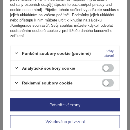
Ocelový střešní nosič Mont Blanc AMC 5002-S46
ochrany osobních údajů](https://interpack.eu/pol-privacy-and-
cookie-notice.html). Přijetím tohoto sdělení vyjadřujete souhlas s
jejich ukládáním na vašem počítači. Podmínky jejich ukládání
nebo přístupu k nim můžete určit kliknutím na záložku
3 401,00 Kč
s DPH
„Konfigurace souhlasů”. Svůj souhlas můžete kdykoli odvolat
odstraněním souborů cookie z prohlížeče daného koncového
Produkt dostupný ve velkém množství
zařízení.
Již nyní zašleme
10. srpna
Přidat
Vždy
do
Funkční soubory cookie (povinné)
aktivní
košíku
Analytické soubory cookie
Reklamní soubory cookie
Potvrďte všechny
Vyžadováno potvrzení