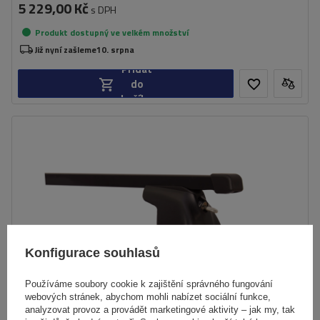
5 229,00 Kč
s DPH
Produkt dostupný ve velkém množství
Již nyní zašleme
10. srpna
Přidat
do
košíku
Konfigurace souhlasů
Používáme soubory cookie k zajištění správného fungování
webových stránek, abychom mohli nabízet sociální funkce,
analyzovat provoz a provádět marketingové aktivity – jak my, tak