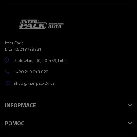
Inter Pack
DIČ: PL5213739921
Budowlana 30
, 20-469
, Lublin
+420 210 013 020
shop@interpack24.cz
INFORMACE
POMOC