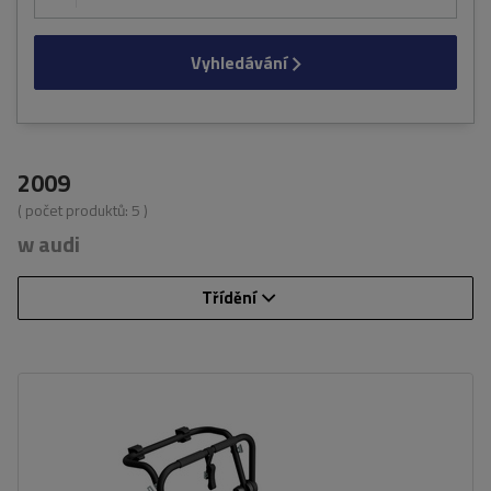
Vyhledávání
2009
( počet produktů:
5
)
w audi
Třídění
Počet jízdních kol:
3
Nosnost nosiče jízdních kol:
45 kg
univerzální montážní systém
kompatibilní se všemi typy karoserií