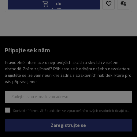
do
košíku
Připojte se k nám
Pravidelné informace o nejnovějších akcích a slevách v našem
obchodě. Zní to zajímavě? Přihlaste se k odběru našeho newsletteru
a ujistěte se, že vám neunikne žádná z atraktivních nabídek, které pro
vás připravujeme.
Zadejte svou e-mailovou adresu
Kontaktní formulář Souhlasím se zpracováním svých osobních údajů obsažených v kontaktním formuláři v souladu s nařízením Evropského parlamentu a Rady (EU)
Zaregistrujte se