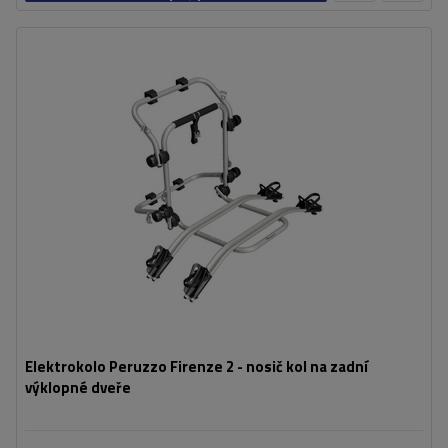
košíku
Počet jízdních kol:
2
Maximální hmotnost jízdního kola:
22,5 kg
Nosnost nosiče jízdních kol:
45 kg
kompatibilní s elektrokoly
hliníková konstrukce
Elektrokolo Peruzzo Firenze 2 - nosič kol na zadní
výklopné dveře