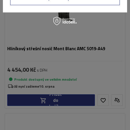
Hliníkový střešní nosič Mont Blanc AMC 5019-A49
4 454,00 Kč
s DPH
Produkt dostupný ve velkém množství
Již nyní zašleme
10. srpna
Přidat
do
košíku