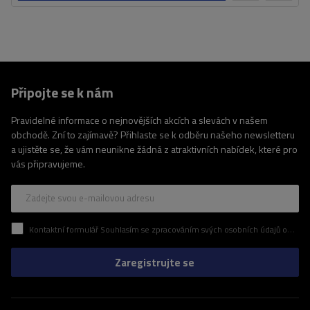
košíku
Připojte se k nám
Pravidelné informace o nejnovějších akcích a slevách v našem
obchodě. Zní to zajímavě? Přihlaste se k odběru našeho newsletteru
a ujistěte se, že vám neunikne žádná z atraktivních nabídek, které pro
vás připravujeme.
Zadejte svou e-mailovou adresu
Kontaktní formulář Souhlasím se zpracováním svých osobních údajů obsažených v kontaktním formuláři v souladu s nařízením Evropského parlamentu a Rady (EU)
Zaregistrujte se