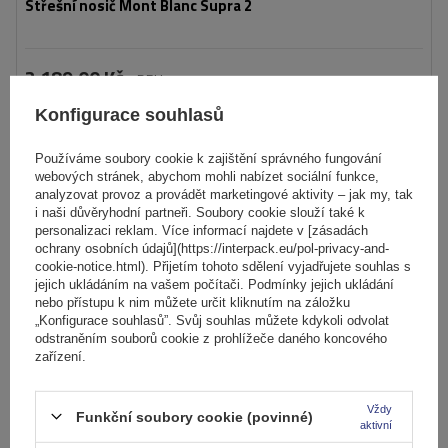
Střešní nosič Mont Blanc Supra 2
2 189,00 Kč
s DPH
Produkt dostupný ve velkém množství
Již nyní zašleme
7. srpna
Konfigurace souhlasů
Přidat
do
Používáme soubory cookie k zajištění správného fungování
webových stránek, abychom mohli nabízet sociální funkce,
košíku
analyzovat provoz a provádět marketingové aktivity – jak my, tak
i naši důvěryhodní partneři. Soubory cookie slouží také k
personalizaci reklam. Více informací najdete v [zásadách
ochrany osobních údajů](https://interpack.eu/pol-privacy-and-
cookie-notice.html). Přijetím tohoto sdělení vyjadřujete souhlas s
jejich ukládáním na vašem počítači. Podmínky jejich ukládání
nebo přístupu k nim můžete určit kliknutím na záložku
„Konfigurace souhlasů”. Svůj souhlas můžete kdykoli odvolat
odstraněním souborů cookie z prohlížeče daného koncového
zařízení.
Vždy
Funkční soubory cookie (povinné)
aktivní