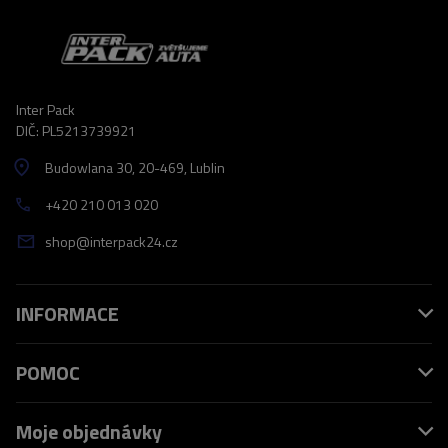
Inter Pack
DIČ: PL5213739921
Budowlana 30
, 20-469
, Lublin
+420 210 013 020
shop@interpack24.cz
INFORMACE
POMOC
Moje objednávky