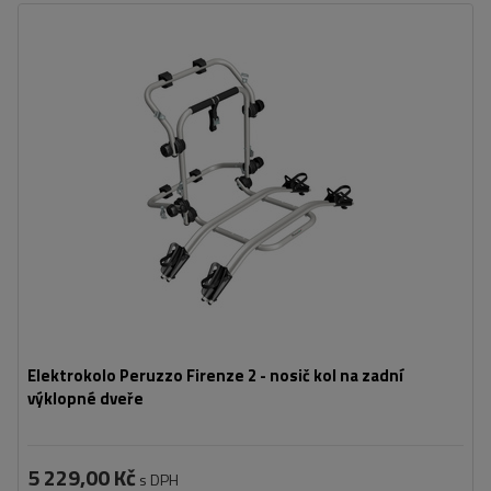
Počet jízdních kol:
2
Maximální hmotnost jízdního kola:
22,5 kg
Nosnost nosiče jízdních kol:
45 kg
kompatibilní s elektrokoly
hliníková konstrukce
Elektrokolo Peruzzo Firenze 2 - nosič kol na zadní
výklopné dveře
5 229,00 Kč
s DPH