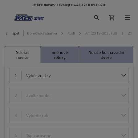
Máte dotaz? Zavolejte:
+420 210 013 020
Zpět
Domovská stránka
Audi
A4 (2015-2023) B9
2023
Střešní
Sněhové
Nosiče kol na zadní
nosiče
řetězy
dveře
1
Výběr značky
2
Zvolte model
3
Vyberte rok
4
Typ karoserie