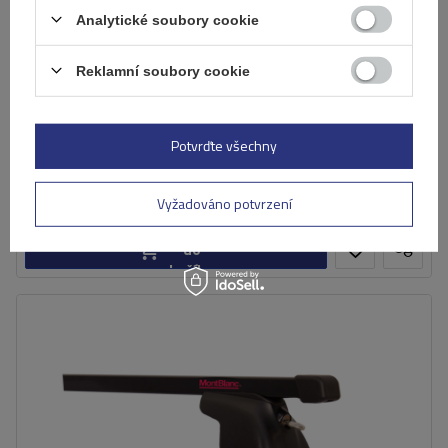
Analytické soubory cookie
Reklamní soubory cookie
Hliníkový střešní nosič Mont Blanc AMC 5002-A49
Potvrďte všechny
4 567,00 Kč
s DPH
Produkt dostupný ve velkém množství
Již nyní zašleme
7. srpna
Vyžadováno potvrzení
Přidat
do
košíku