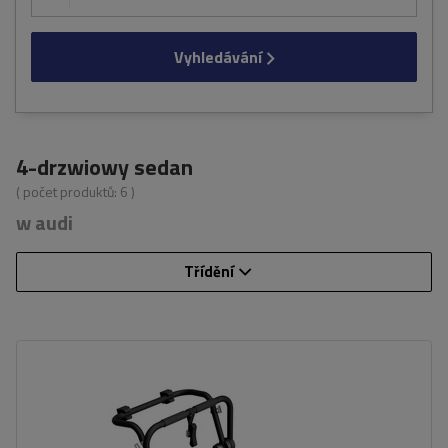
Vyhledávání
4-drzwiowy sedan
( počet produktů:
6
)
w audi
Třídění
Počet jízdních kol:
3
Nosnost nosiče jízdních kol:
45 kg
univerzální montážní systém
kompatibilní se všemi typy karoserií