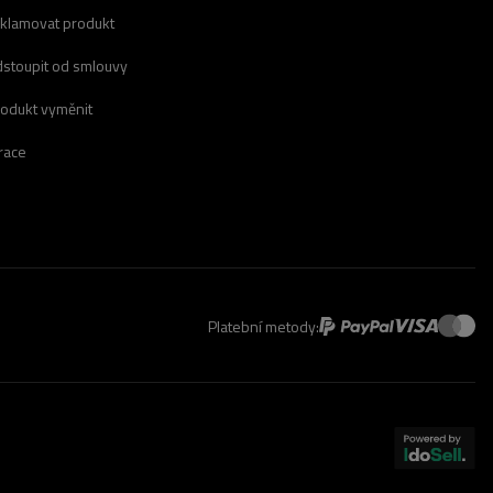
eklamovat produkt
dstoupit od smlouvy
rodukt vyměnit
race
Platební metody: