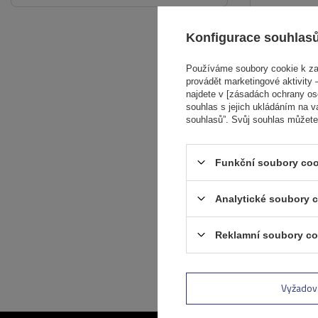
Konfigurace souhlas
Používáme soubory cookie k zaj
provádět marketingové aktivity –
najdete v [zásadách ochrany osob
souhlas s jejich ukládáním na v
souhlasů”. Svůj souhlas můžete
Funkční soubory coo
Analytické soubory 
Reklamní soubory co
Vyžadov