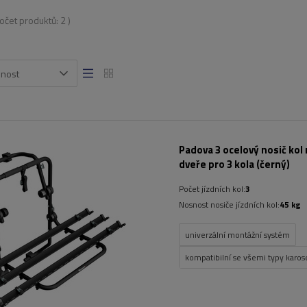
počet produktů:
2
)
snost
Padova 3 ocelový nosič kol 
dveře pro 3 kola (černý)
Počet jízdních kol:
3
Nosnost nosiče jízdních kol:
45 kg
univerzální montážní systém
kompatibilní se všemi typy karose