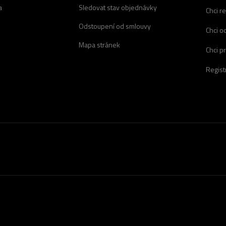
a
Sledovat stav objednávky
Chci r
Odstoupení od smlouvy
Chci o
Mapa stránek
Chci p
Regist