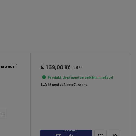
4 169,00 Kč
na zadní
s DPH
Produkt dostupný ve velkém množství
Již nyní zašleme
7. srpna
rií
Přidat