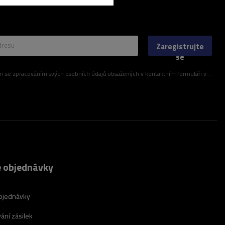
dresu
Zaregistrujte
se
ím svých osobních údajů obsažených v kontaktním formuláři v souladu s nařízením Evropského parlamentu a Rady (EU)
 objednávky
bjednávky
ání zásilek