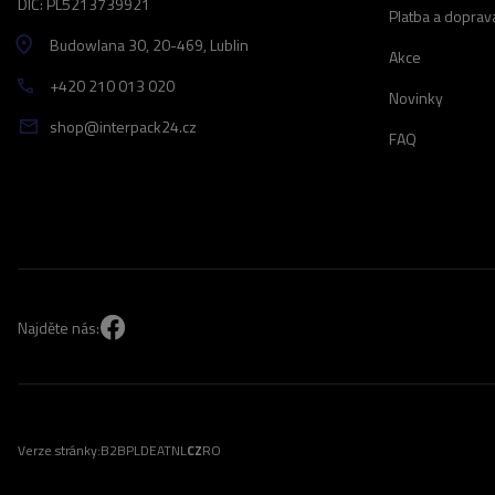
DIČ: PL5213739921
Platba a doprav
Budowlana 30
, 20-469
, Lublin
Akce
+420 210 013 020
Novinky
shop@interpack24.cz
FAQ
Najděte nás:
Verze stránky:
B2B
PL
DE
AT
NL
CZ
RO