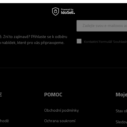
Zadejte svou e-mailovou a
 Zní to zajímavě? Přihlaste se k odběru
Kontaktní formulář Souhlasím se zpracován
h nabídek, které pro vás připravujeme.
E
POMOC
Moje
Obchodní podmínky
Stav o
chodě
Ochrana soukromí
Sledov