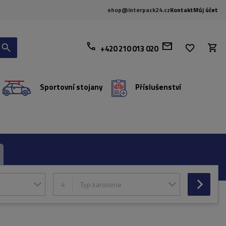
shop@interpack24.cz
Kontakt
Můj účet
+420 210 013 020
Sportovní stojany
Příslušenství
4
Typ karoserie