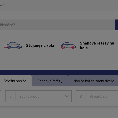
ení
Sněhové řetězy na
Stojany na kola
kola
Střešní nosiče
Sněhové řetězy
Nosiče kol na zadní dveře
2
Zvolte model
3
Vyberte rok