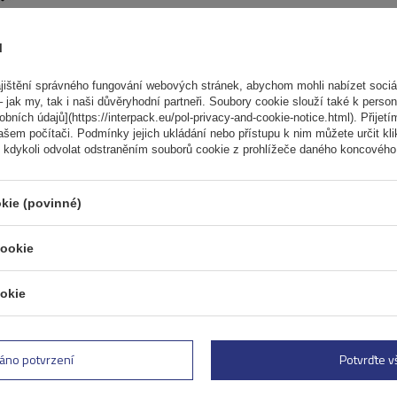
ů
ištění správného fungování webových stránek, abychom mohli nabízet sociál
Elektrokolo Peruzzo Firenz
 jak my, tak i naši důvěryhodní partneři. Soubory cookie slouží také k person
nosič kol na zadní výklopn
ních údajů](https://interpack.eu/pol-privacy-and-cookie-notice.html). Přijetí
ašem počítači. Podmínky jejich ukládání nebo přístupu k nim můžete určit kl
Počet jízdních kol:
2
 kdykoli odvolat odstraněním souborů cookie z prohlížeče daného koncového 
Maximální hmotnost jízdního kola:
Nosnost nosiče jízdních kol:
45 kg
kie (povinné)
kompatibilní s elektrokoly
cookie
hliníková konstrukce
okie
áno potvrzení
Potvrďte 