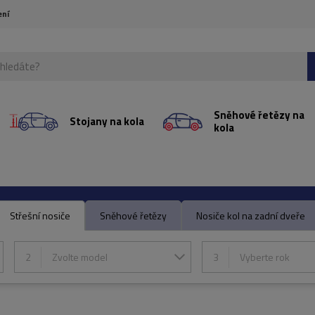
ení
Sněhové řetězy na
Stojany na kola
kola
Střešní nosiče
Sněhové řetězy
Nosiče kol na zadní dveře
2
Zvolte model
3
Vyberte rok