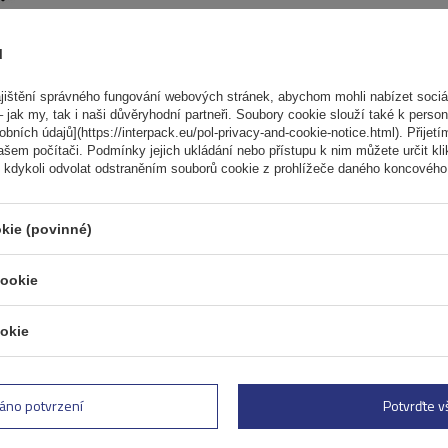
ů
ištění správného fungování webových stránek, abychom mohli nabízet sociál
Elektrokolo Peruzzo Firenz
 jak my, tak i naši důvěryhodní partneři. Soubory cookie slouží také k person
nosič kol na zadní výklopn
ních údajů](https://interpack.eu/pol-privacy-and-cookie-notice.html). Přijetí
ašem počítači. Podmínky jejich ukládání nebo přístupu k nim můžete určit kl
Počet jízdních kol:
2
 kdykoli odvolat odstraněním souborů cookie z prohlížeče daného koncového 
Maximální hmotnost jízdního kola:
Nosnost nosiče jízdních kol:
45 kg
kie (povinné)
kompatibilní s elektrokoly
cookie
hliníková konstrukce
okie
áno potvrzení
Potvrďte 