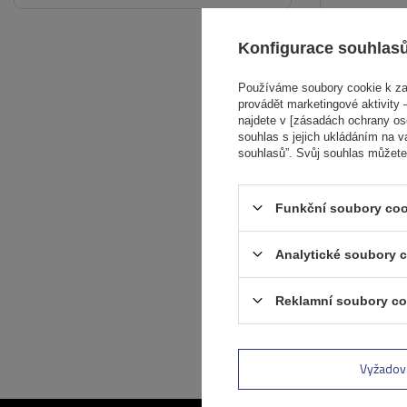
Konfigurace souhlas
Používáme soubory cookie k zaj
provádět marketingové aktivity –
najdete v [zásadách ochrany osob
souhlas s jejich ukládáním na v
souhlasů”. Svůj souhlas můžete
Funkční soubory coo
Analytické soubory 
Reklamní soubory co
Vyžadov