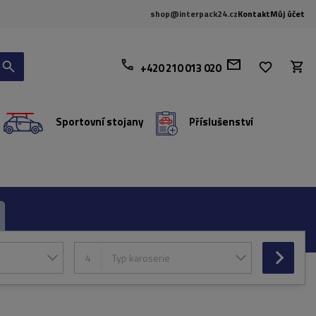
shop@interpack24.cz
Kontakt
Můj účet
+420 210 013 020
Sportovní stojany
Příslušenství
4
Typ karoserie