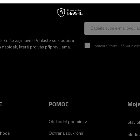
Zadejte svou e-mailovou a
 Zní to zajímavě? Přihlaste se k odběru
Kontaktní formulář Souhlasím se zpracován
h nabídek, které pro vás připravujeme.
E
POMOC
Moje
Obchodní podmínky
Stav o
chodě
Ochrana soukromí
Sledov