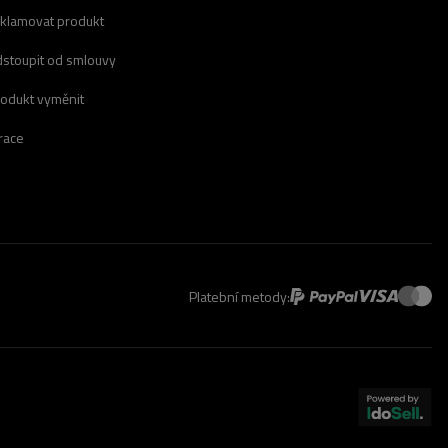
eklamovat produkt
dstoupit od smlouvy
rodukt vyměnit
race
Platební metody: