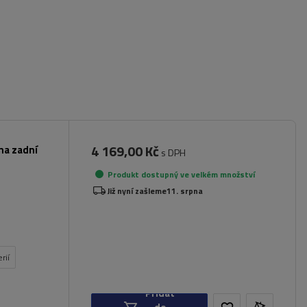
4 169,00 Kč
na zadní
s DPH
Produkt dostupný ve velkém množství
Již nyní zašleme
11. srpna
rií
Přidat