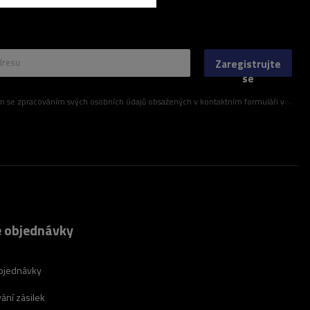
dresu
Zaregistrujte
se
ím svých osobních údajů obsažených v kontaktním formuláři v souladu s nařízením Evropského parlamentu a Rady (EU)
 objednávky
bjednávky
ání zásilek