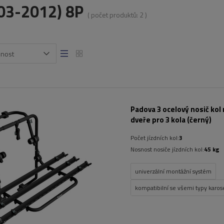
03-2012) 8P
( počet produktů:
2
)
snost
Padova 3 ocelový nosič kol 
dveře pro 3 kola (černý)
Počet jízdních kol:
3
Nosnost nosiče jízdních kol:
45 kg
univerzální montážní systém
kompatibilní se všemi typy karose