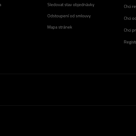
a
Sledovat stav objednávky
Chci r
Odstoupení od smlouvy
Chci o
Mapa stránek
Chci p
Regist