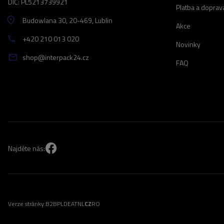
DIČ: PL5213739921
Platba a doprav
Budowlana 30
, 20-469
, Lublin
Akce
+420 210 013 020
Novinky
shop@interpack24.cz
FAQ
Najděte nás:
Verze stránky:
B2B
PL
DE
AT
NL
CZ
RO