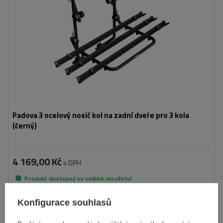
Padova 3 ocelový nosič kol na zadní dveře pro 3 kola
(černý)
4 169,00 Kč
s DPH
Produkt dostupný ve velkém množství
Již nyní zašleme
11. srpna
Konfigurace souhlasů
Přidat
do