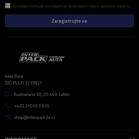
Kontaktní formulář Souhlasím se zpracováním svých osobních údajů obsažených v kontaktním formuláři v souladu s nařízením Evropského parlamentu a Rady (EU)
Zaregistrujte se
Inter Pack
DIČ: PL5213739921
Budowlana 30
, 20-469
, Lublin
+420 210 013 020
shop@interpack24.cz