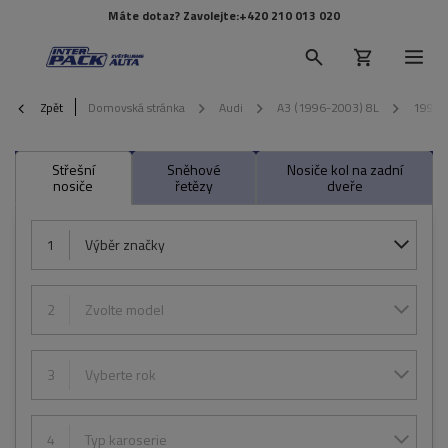
Máte dotaz? Zavolejte:
+420 210 013 020
Zpět
Domovská stránka
Audi
A3 (1996-2003) 8L
1999
Střešní
Sněhové
Nosiče kol na zadní
nosiče
řetězy
dveře
1
Výběr značky
2
Zvolte model
3
Vyberte rok
4
Typ karoserie