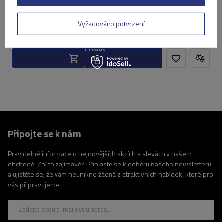
5 229,00 Kč
s DPH
Produkt dostupný ve velkém množství
Vyžadováno potvrzení
Již nyní zašleme
11. srpna
Přidat
do
košíku
Připojte se k nám
Pravidelné informace o nejnovějších akcích a slevách v našem
obchodě. Zní to zajímavě? Přihlaste se k odběru našeho newsletteru
a ujistěte se, že vám neunikne žádná z atraktivních nabídek, které pro
vás připravujeme.
Zadejte svou e-mailovou adresu