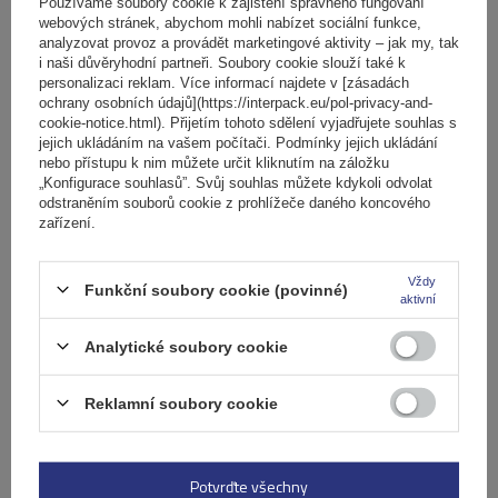
košíku
Používáme soubory cookie k zajištění správného fungování
webových stránek, abychom mohli nabízet sociální funkce,
analyzovat provoz a provádět marketingové aktivity – jak my, tak
i naši důvěryhodní partneři. Soubory cookie slouží také k
Počet jízdních kol:
2
personalizaci reklam. Více informací najdete v [zásadách
Maximální hmotnost jízdního kola:
22,5 kg
ochrany osobních údajů](https://interpack.eu/pol-privacy-and-
Nosnost nosiče jízdních kol:
45 kg
cookie-notice.html). Přijetím tohoto sdělení vyjadřujete souhlas s
jejich ukládáním na vašem počítači. Podmínky jejich ukládání
kompatibilní s elektrokoly
hliníková konstrukce
nebo přístupu k nim můžete určit kliknutím na záložku
„Konfigurace souhlasů”. Svůj souhlas můžete kdykoli odvolat
odstraněním souborů cookie z prohlížeče daného koncového
zařízení.
Vždy
Funkční soubory cookie (povinné)
aktivní
Analytické soubory cookie
Reklamní soubory cookie
Elektrokolo Peruzzo Firenze 2 - nosič kol na zadní
výklopné dveře
Potvrďte všechny