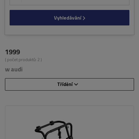
Vyhledávání
1999
( počet produktů:
2
)
w audi
Třídění
Počet jízdních kol:
3
Nosnost nosiče jízdních kol:
45 kg
univerzální montážní systém
kompatibilní se všemi typy karoserií