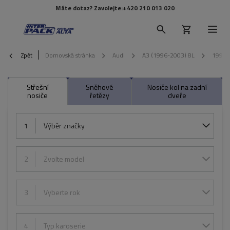
Máte dotaz? Zavolejte:
+420 210 013 020
Zpět
Domovská stránka
Audi
A3 (1996-2003) 8L
1998
Střešní
Sněhové
Nosiče kol na zadní
nosiče
řetězy
dveře
1
Výběr značky
2
Zvolte model
3
Vyberte rok
4
Typ karoserie