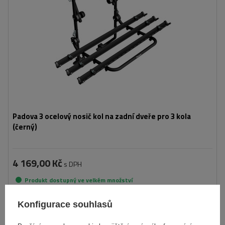
Padova 3 ocelový nosič kol na zadní dveře pro 3 kola
(černý)
4 169,00 Kč
s DPH
Produkt dostupný ve velkém množství
Již nyní zašleme
11. srpna
Konfigurace souhlasů
Přidat
do