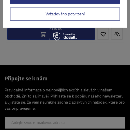
5 229,00 Kč
s DPH
Produkt dostupný ve velkém množství
Vyžadováno potvrzení
Již nyní zašleme
11. srpna
Přidat
do
košíku
Připojte se k nám
Pravidelné informace o nejnovějších akcích a slevách v našem
obchodě. Zní to zajímavě? Přihlaste se k odběru našeho newsletteru
a ujistěte se, že vám neunikne žádná z atraktivních nabídek, které pro
vás připravujeme.
Zadejte svou e-mailovou adresu