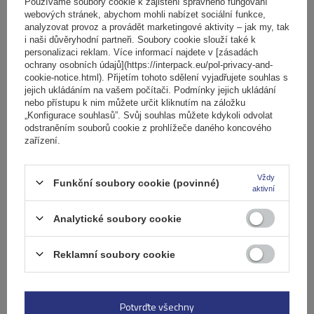
košíku
Používáme soubory cookie k zajištění správného fungování
webových stránek, abychom mohli nabízet sociální funkce,
analyzovat provoz a provádět marketingové aktivity – jak my, tak
i naši důvěryhodní partneři. Soubory cookie slouží také k
Počet jízdních kol:
2
personalizaci reklam. Více informací najdete v [zásadách
Maximální hmotnost jízdního kola:
22,5 kg
ochrany osobních údajů](https://interpack.eu/pol-privacy-and-
Nosnost nosiče jízdních kol:
45 kg
cookie-notice.html). Přijetím tohoto sdělení vyjadřujete souhlas s
jejich ukládáním na vašem počítači. Podmínky jejich ukládání
kompatibilní s elektrokoly
hliníková konstrukce
nebo přístupu k nim můžete určit kliknutím na záložku
„Konfigurace souhlasů”. Svůj souhlas můžete kdykoli odvolat
odstraněním souborů cookie z prohlížeče daného koncového
zařízení.
Vždy
Funkční soubory cookie (povinné)
aktivní
Analytické soubory cookie
Reklamní soubory cookie
Elektrokolo Peruzzo Firenze 2 - nosič kol na zadní
výklopné dveře
Potvrďte všechny