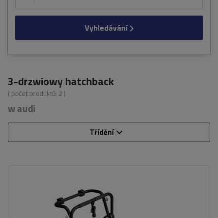
Vyhledávání
3-drzwiowy hatchback
( počet produktů:
2
)
w audi
Třídění
Počet jízdních kol:
3
Nosnost nosiče jízdních kol:
45 kg
univerzální montážní systém
kompatibilní se všemi typy karoserií