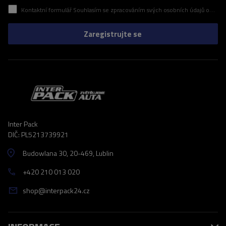
Kontaktní formulář Souhlasím se zpracováním svých osobních údajů obsažených v kontaktním formuláři v souladu s nařízením Evropského parlamentu a Rady (EU)
Zaregistrujte se
Inter Pack
DIČ: PL5213739921
Budowlana 30
, 20-469
, Lublin
+420 210 013 020
shop@interpack24.cz