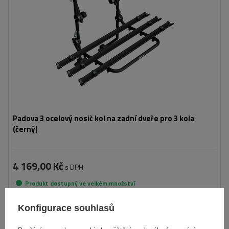
Padova 3 ocelový nosič kol na zadní dveře pro 3 kola
(černý)
4 169,00 Kč
s DPH
Produkt dostupný ve velkém množství
Již nyní zašleme
10. srpna
Konfigurace souhlasů
Přidat
do