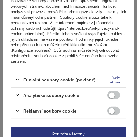
košíku
Používáme soubory cookie k zajištění správného fungování
webových stránek, abychom mohli nabízet sociální funkce,
analyzovat provoz a provádět marketingové aktivity – jak my, tak
i naši důvěryhodní partneři. Soubory cookie slouží také k
Počet jízdních kol:
2
personalizaci reklam. Více informací najdete v [zásadách
Maximální hmotnost jízdního kola:
22,5 kg
ochrany osobních údajů](https://interpack.eu/pol-privacy-and-
Nosnost nosiče jízdních kol:
45 kg
cookie-notice.html). Přijetím tohoto sdělení vyjadřujete souhlas s
jejich ukládáním na vašem počítači. Podmínky jejich ukládání
kompatibilní s elektrokoly
hliníková konstrukce
nebo přístupu k nim můžete určit kliknutím na záložku
„Konfigurace souhlasů”. Svůj souhlas můžete kdykoli odvolat
odstraněním souborů cookie z prohlížeče daného koncového
zařízení.
Vždy
Funkční soubory cookie (povinné)
aktivní
Analytické soubory cookie
Reklamní soubory cookie
Elektrokolo Peruzzo Firenze 2 - nosič kol na zadní
výklopné dveře
Potvrďte všechny