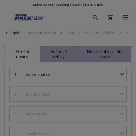
Máte dotaz? Zavolejte:
+420 210 013 020
Zpět
Domovská stránka
Audi
A3 (1996-2003) 8L
1997
Střešní
Sněhové
Nosiče kol na zadní
nosiče
řetězy
dveře
1
Výběr značky
2
Zvolte model
3
Vyberte rok
4
Typ karoserie