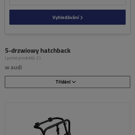
Vyhledávání
5-drzwiowy hatchback
( počet produktů:
2
)
w audi
Třídění
Počet jízdních kol:
3
Nosnost nosiče jízdních kol:
45 kg
univerzální montážní systém
kompatibilní se všemi typy karoserií