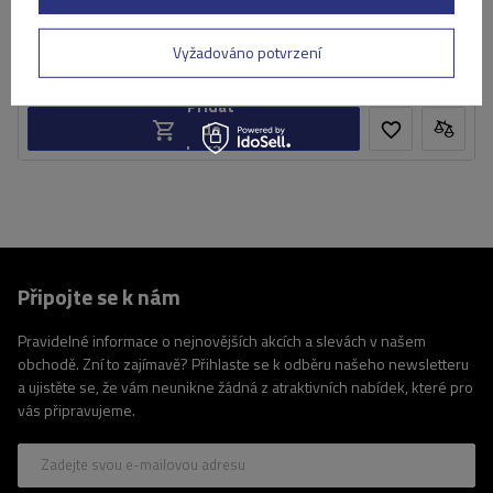
5 229,00 Kč
s DPH
Produkt dostupný ve velkém množství
Vyžadováno potvrzení
Již nyní zašleme
10. srpna
Přidat
do
košíku
Připojte se k nám
Pravidelné informace o nejnovějších akcích a slevách v našem
obchodě. Zní to zajímavě? Přihlaste se k odběru našeho newsletteru
a ujistěte se, že vám neunikne žádná z atraktivních nabídek, které pro
vás připravujeme.
Zadejte svou e-mailovou adresu