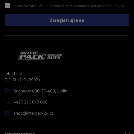
Kontaktní formulář Souhlasím se zpracováním svých osobních údajů obsažených v kontaktním formuláři v souladu s nařízením Evropského parlamentu a Rady (EU)
Zaregistrujte se
Inter Pack
DIČ: PL5213739921
Budowlana 30
, 20-469
, Lublin
+420 210 013 020
shop@interpack24.cz