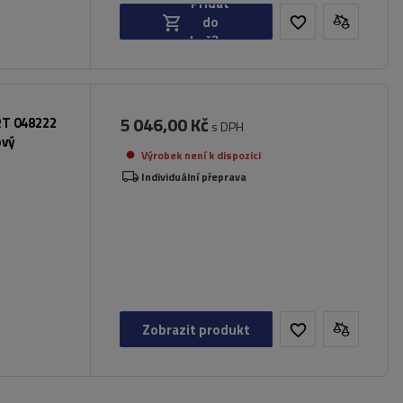
Přidat
do
košíku
5 046,00 Kč
RT 048222
s DPH
ový
Výrobek není k dispozici
Individuální přeprava
Zobrazit produkt