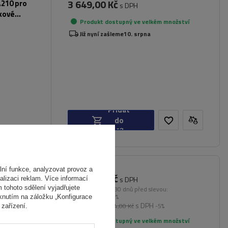
3 649,00 Kč
.210 pro
s DPH
íkové
Produkt dostupný ve velkém množství
Již nyní zašleme
10. srpna
Přidat
do
košíku
ní funkce, analyzovat provoz a
6 464,00 Kč
ný (122
s DPH
alizaci reklam. Více informací
na lyžiny
m tohoto sdělení vyjadřujete
Nejnižší cena od 30 dnů před slevou:
1 090,00 Kč
+493%
iknutím na záložku „Konfigurace
s DPH
Běžná cena:
6 804,00 Kč
-5%
zařízení.
Produkt dostupný ve velkém množství