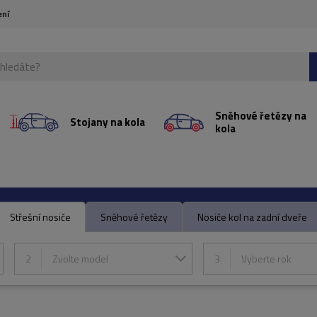
ení
Sněhové řetězy na
Stojany na kola
kola
Střešní nosiče
Sněhové řetězy
Nosiče kol na zadní dveře
2
Zvolte model
3
Vyberte rok