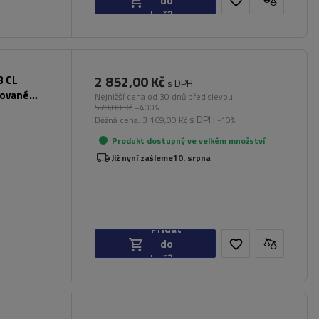
do
košíku
2 852,00 Kč
3 CL
s DPH
rované
Nejnižší cena od 30 dnů před slevou:
570,00 Kč
+400%
s DPH
Běžná cena:
3 169,00 Kč
-10%
Produkt dostupný ve velkém množství
Již nyní zašleme
10. srpna
Přidat
do
košíku