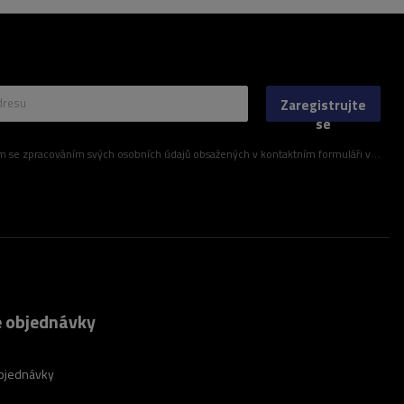
dresu
Zaregistrujte
se
ím svých osobních údajů obsažených v kontaktním formuláři v souladu s nařízením Evropského parlamentu a Rady (EU)
 objednávky
bjednávky