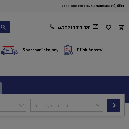
shop@interpack24.cz
Kontakt
Můj účet
+420 210 013 020
Sportovní stojany
Příslušenství
4
Typ karoserie