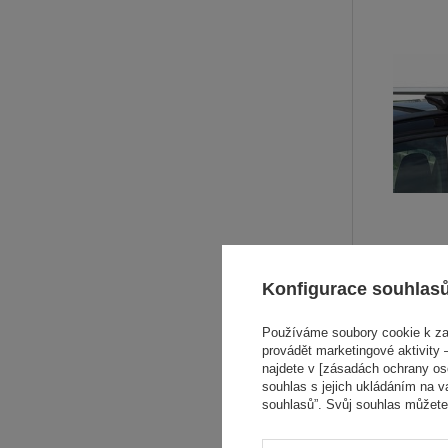
Konfigurace souhlas
VÝHODNÁ NAB
Používáme soubory cookie k zaj
provádět marketingové aktivity –
najdete v [zásadách ochrany osob
souhlas s jejich ukládáním na v
souhlasů”. Svůj souhlas můžete