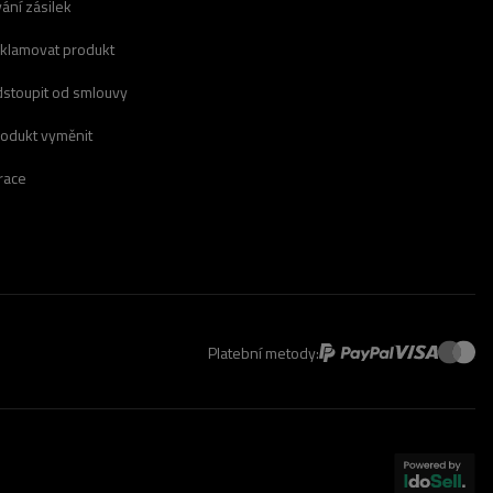
ání zásilek
eklamovat produkt
dstoupit od smlouvy
rodukt vyměnit
race
Platební metody: