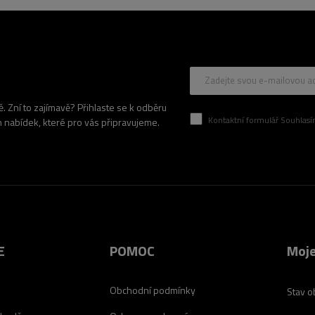
Zadejte svou e-mailovou a
 Zní to zajímavě? Přihlaste se k odběru
Kontaktní formulář Souhlasím se zpracován
h nabídek, které pro vás připravujeme.
E
POMOC
Moje
Obchodní podmínky
Stav o