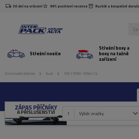
30 dní na vrácení
99% pozitivní recenze
Rychlé a bezpečné doruč
Střešní boxy a
Střešní nosiče
boxy na tažné
zařízení
Domovská stránka
Audi
100 (1990-1994) C4
ZÁPAS PŘÍČNÍKY
A PŘÍSLUŠENSTVÍ
1
Výběr značky