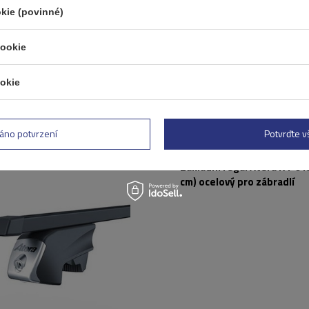
kie (povinné)
cookie
okie
áno potvrzení
Potvrďte 
Základní regál Atera RT 04
cm) ocelový pro zábradlí