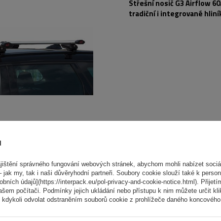
Střešní nosič G3 Airflow 60
tradiční i integrované hlin
lyžiny
ů
ÍDKA
ištění správného fungování webových stránek, abychom mohli nabízet sociál
Atera Signo RT 048222 Čer
 jak my, tak i naši důvěryhodní partneři. Soubory cookie slouží také k person
cm) hliníkový střešní nosič 
ních údajů](https://interpack.eu/pol-privacy-and-cookie-notice.html). Přijetí
ašem počítači. Podmínky jejich ukládání nebo přístupu k nim můžete určit kl
 kdykoli odvolat odstraněním souborů cookie z prohlížeče daného koncového 