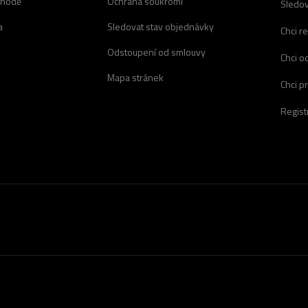
chodě
Ochrana soukromí
Sledov
a
Sledovat stav objednávky
Chci r
Odstoupení od smlouvy
Chci o
Mapa stránek
Chci p
Regist