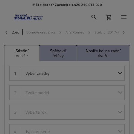
Máte dotaz? Zavolejte:
+420 210 013 020
Zpět
Domovská stránka
Alfa Romeo
Stelvio (2017-)
20
Střešní
Sněhové
Nosiče kol na zadní
nosiče
řetězy
dveře
1
Výběr značky
2
Zvolte model
3
Vyberte rok
4
Typ karoserie