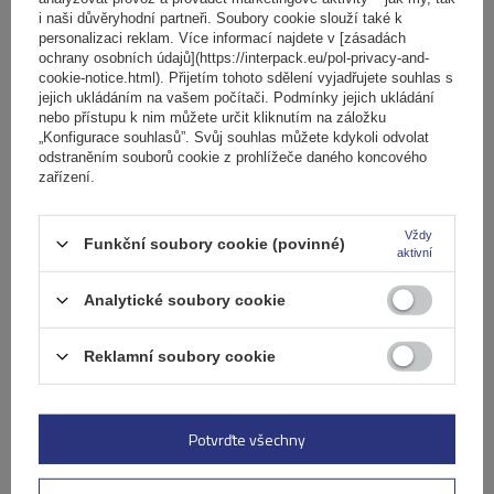
košíku
i naši důvěryhodní partneři. Soubory cookie slouží také k
personalizaci reklam. Více informací najdete v [zásadách
ochrany osobních údajů](https://interpack.eu/pol-privacy-and-
cookie-notice.html). Přijetím tohoto sdělení vyjadřujete souhlas s
jejich ukládáním na vašem počítači. Podmínky jejich ukládání
nebo přístupu k nim můžete určit kliknutím na záložku
„Konfigurace souhlasů”. Svůj souhlas můžete kdykoli odvolat
odstraněním souborů cookie z prohlížeče daného koncového
zařízení.
Vždy
Funkční soubory cookie (povinné)
aktivní
Analytické soubory cookie
Reklamní soubory cookie
Ocelový střešní nosič Mont Blanc AMC 5416
Potvrďte všechny
4 106,00 Kč
s DPH