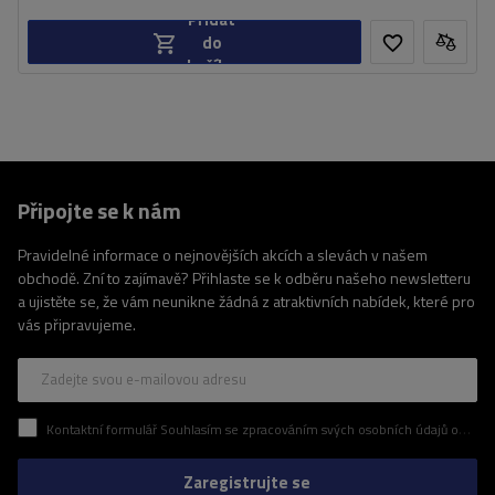
Přidat
do
košíku
Připojte se k nám
Pravidelné informace o nejnovějších akcích a slevách v našem
obchodě. Zní to zajímavě? Přihlaste se k odběru našeho newsletteru
a ujistěte se, že vám neunikne žádná z atraktivních nabídek, které pro
vás připravujeme.
Zadejte svou e-mailovou adresu
Kontaktní formulář Souhlasím se zpracováním svých osobních údajů obsažených v kontaktním formuláři v souladu s nařízením Evropského parlamentu a Rady (EU)
Zaregistrujte se