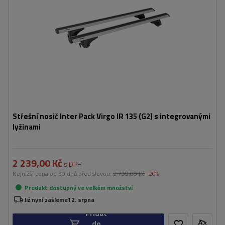
Střešní nosič Inter Pack Virgo IR 135 (G2) s integrovanými
lyžinami
2 239,00 Kč
s DPH
Nejnižší cena od 30 dnů před slevou:
2 799,00 Kč
-20%
Produkt dostupný ve velkém množství
Již nyní zašleme
12. srpna
Přidat
do