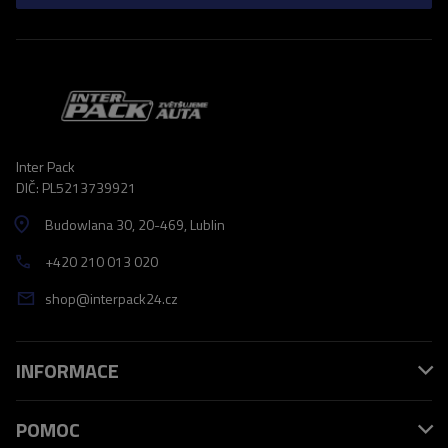
Inter Pack
DIČ: PL5213739921
Budowlana 30
, 20-469
, Lublin
+420 210 013 020
shop@interpack24.cz
INFORMACE
POMOC