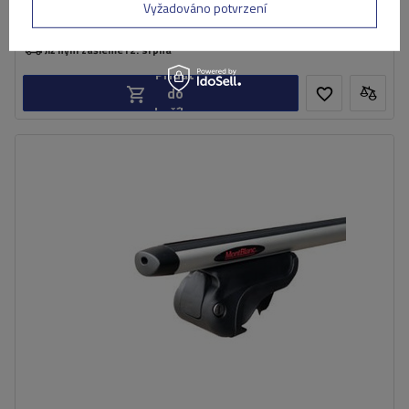
Vyžadováno potvrzení
Produkt dostupný ve velkém množství
Již nyní zašleme
12. srpna
Přidat
do
košíku