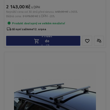
2 143,00 Kč
s DPH
Nejnižší cena od 30 dnů před slevou:
460,00 Kč
+365%
s DPH
Běžná cena:
2 679,00 Kč
-20%
Produkt dostupný ve velkém množství
Již nyní zašleme
12. srpna
Přidat
do
košíku