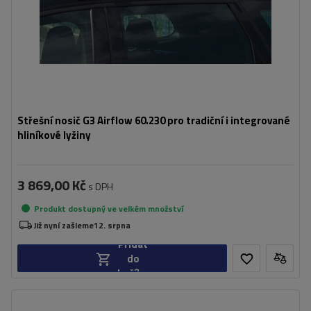
Střešní nosič G3 Airflow 60.230 pro tradiční i integrované
hliníkové lyžiny
3 869,00 Kč
s DPH
Produkt dostupný ve velkém množství
Již nyní zašleme
12. srpna
Přidat
do
košíku