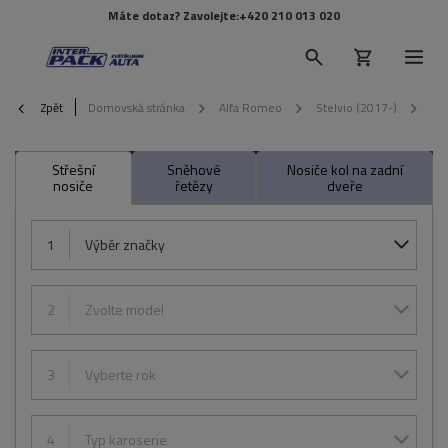
Máte dotaz? Zavolejte:
+420 210 013 020
Zpět
Domovská stránka
Alfa Romeo
Stelvio (2017-)
20
Střešní
Sněhové
Nosiče kol na zadní
nosiče
řetězy
dveře
1
Výběr značky
2
Zvolte model
3
Vyberte rok
4
Typ karoserie