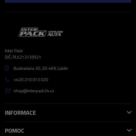
Inter Pack
DIČ: PL5213739921
Budowlana 30
, 20-469
, Lublin
+420 210 013 020
shop@interpack24.cz
INFORMACE
POMOC