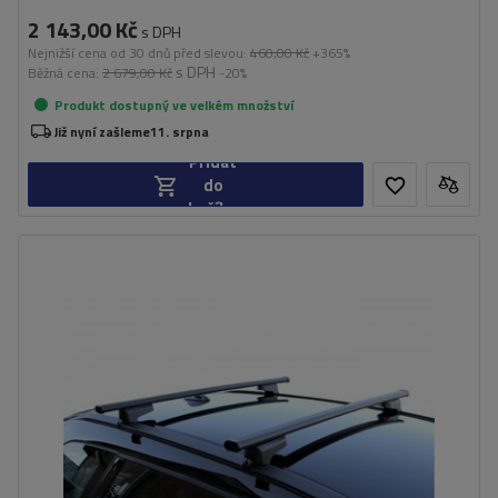
2 143,00 Kč
s DPH
Nejnižší cena od 30 dnů před slevou:
460,00 Kč
+365%
s DPH
Běžná cena:
2 679,00 Kč
-20%
Produkt dostupný ve velkém množství
Již nyní zašleme
11. srpna
Přidat
do
košíku