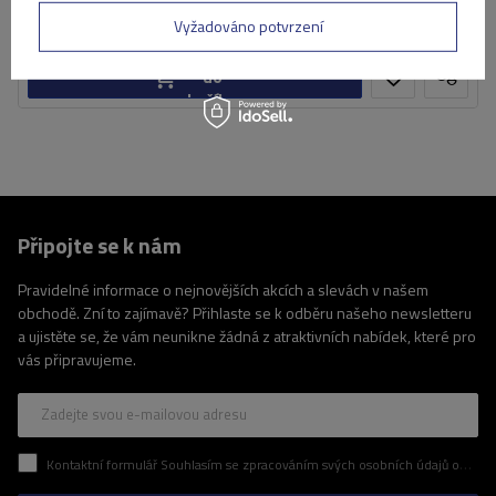
Produkt dostupný ve velkém množství
Již nyní zašleme
7. srpna
Vyžadováno potvrzení
Přidat
do
košíku
Připojte se k nám
Pravidelné informace o nejnovějších akcích a slevách v našem
obchodě. Zní to zajímavě? Přihlaste se k odběru našeho newsletteru
a ujistěte se, že vám neunikne žádná z atraktivních nabídek, které pro
vás připravujeme.
Zadejte svou e-mailovou adresu
Kontaktní formulář Souhlasím se zpracováním svých osobních údajů obsažených v kontaktním formuláři v souladu s nařízením Evropského parlamentu a Rady (EU)