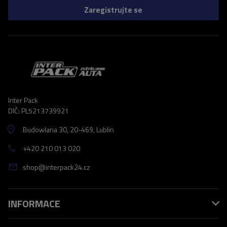
Zaregistrujte se
Inter Pack
DIČ: PL5213739921
Budowlana 30
, 20-469
, Lublin
+420 210 013 020
shop@interpack24.cz
INFORMACE