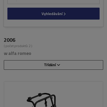
Vyhledávání
2006
( počet produktů:
2
)
w alfa romeo
Třídění
Počet jízdních kol:
3
Nosnost nosiče jízdních kol:
45 kg
univerzální montážní systém
kompatibilní se všemi typy karoserií