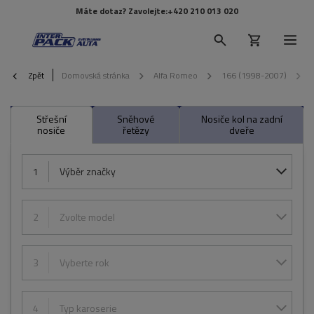
Máte dotaz? Zavolejte:
+420 210 013 020
Zpět
Domovská stránka
Alfa Romeo
166 (1998-2007)
Střešní
Sněhové
Nosiče kol na zadní
nosiče
řetězy
dveře
1
Výběr značky
2
Zvolte model
3
Vyberte rok
4
Typ karoserie