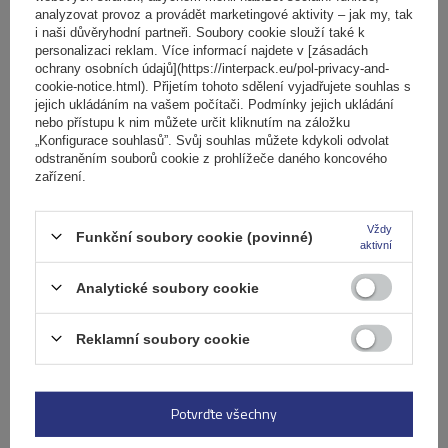
analyzovat provoz a provádět marketingové aktivity – jak my, tak
i naši důvěryhodní partneři. Soubory cookie slouží také k
Počet jízdních kol:
2
personalizaci reklam. Více informací najdete v [zásadách
Maximální hmotnost jízdního kola:
22,5 kg
ochrany osobních údajů](https://interpack.eu/pol-privacy-and-
Nosnost nosiče jízdních kol:
45 kg
cookie-notice.html). Přijetím tohoto sdělení vyjadřujete souhlas s
jejich ukládáním na vašem počítači. Podmínky jejich ukládání
kompatibilní s elektrokoly
hliníková konstrukce
nebo přístupu k nim můžete určit kliknutím na záložku
„Konfigurace souhlasů”. Svůj souhlas můžete kdykoli odvolat
odstraněním souborů cookie z prohlížeče daného koncového
zařízení.
Vždy
Funkční soubory cookie (povinné)
aktivní
Analytické soubory cookie
Reklamní soubory cookie
Elektrokolo Peruzzo Firenze 2 - nosič kol na zadní
výklopné dveře
Potvrďte všechny
5 229,00 Kč
s DPH