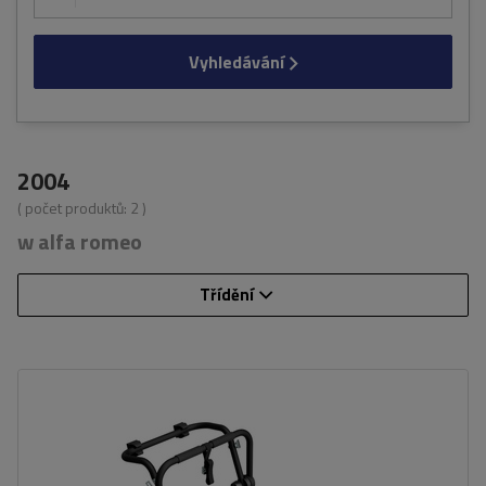
Vyhledávání
2004
( počet produktů:
2
)
w alfa romeo
Třídění
Počet jízdních kol:
3
Nosnost nosiče jízdních kol:
45 kg
univerzální montážní systém
kompatibilní se všemi typy karoserií