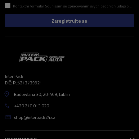
Kontaktní formulář Souhlasím se zpracováním svých osobních údajů obsažených v kontaktním formuláři v souladu s nařízením Evropského parlamentu a Rady (EU)
Zaregistrujte se
Inter Pack
DIČ: PL5213739921
Budowlana 30
, 20-469
, Lublin
+420 210 013 020
shop@interpack24.cz