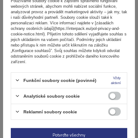
košíku
Používáme soubory cookie k zajištění správného fungování
webových stránek, abychom mohli nabízet sociální funkce,
analyzovat provoz a provádět marketingové aktivity – jak my, tak
i naši důvěryhodní partneři. Soubory cookie slouží také k
Počet jízdních kol:
2
personalizaci reklam. Více informací najdete v [zásadách
Maximální hmotnost jízdního kola:
22,5 kg
ochrany osobních údajů](https://interpack.eu/pol-privacy-and-
Nosnost nosiče jízdních kol:
45 kg
cookie-notice.html). Přijetím tohoto sdělení vyjadřujete souhlas s
jejich ukládáním na vašem počítači. Podmínky jejich ukládání
kompatibilní s elektrokoly
hliníková konstrukce
nebo přístupu k nim můžete určit kliknutím na záložku
„Konfigurace souhlasů”. Svůj souhlas můžete kdykoli odvolat
odstraněním souborů cookie z prohlížeče daného koncového
zařízení.
Vždy
Funkční soubory cookie (povinné)
aktivní
Analytické soubory cookie
Reklamní soubory cookie
Elektrokolo Peruzzo Firenze 2 - nosič kol na zadní
výklopné dveře
Potvrďte všechny