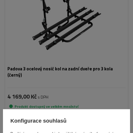
Padova 3 ocelový nosič kol na zadní dveře pro 3 kola
(černý)
4 169,00 Kč
s DPH
Produkt dostupný ve velkém množství
Již nyní zašleme
11. srpna
Konfigurace souhlasů
Přidat
do