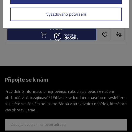
5 229,00 Kč
s DPH
Produkt dostupný ve velkém množství
Vyžadováno potvrzení
Již nyní zašleme
11. srpna
Přidat
do
košíku
Připojte se k nám
Pravidelné informace o nejnovějších akcích a slevách v našem
obchodě. Zní to zajímavě? Přihlaste se k odběru našeho newsletteru
a ujistěte se, že vám neunikne žádná z atraktivních nabídek, které pro
vás připravujeme.
Zadejte svou e-mailovou adresu