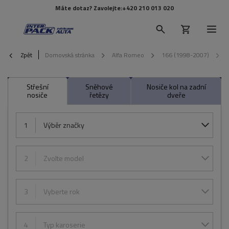
Máte dotaz? Zavolejte:
+420 210 013 020
Zpět
Domovská stránka
Alfa Romeo
166 (1998-2007)
Střešní
Sněhové
Nosiče kol na zadní
nosiče
řetězy
dveře
1
Výběr značky
2
Zvolte model
3
Vyberte rok
4
Typ karoserie