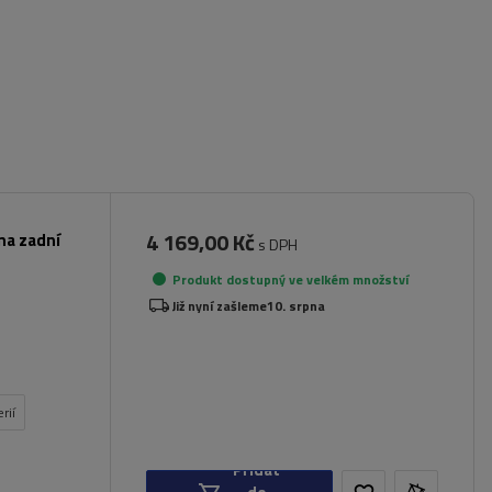
4 169,00 Kč
na zadní
s DPH
Produkt dostupný ve velkém množství
Již nyní zašleme
10. srpna
rií
Přidat