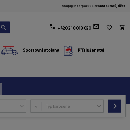
shop@interpack24.cz
Kontakt
Můj účet
+420 210 013 020
Sportovní stojany
Příslušenství
4
Typ karoserie