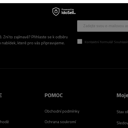
Zadejte svou e-mailovou a
 Zní to zajímavě? Přihlaste se k odběru
Kontaktní formulář Souhlasím se zpracován
h nabídek, které pro vás připravujeme.
E
POMOC
Moje
Obchodní podmínky
Stav o
chodě
Ochrana soukromí
Sledov