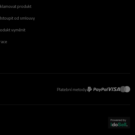
eklamovat produkt
dstoupit od smlouvy
rodukt vyměnit
race
Platební metody: