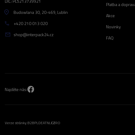
DIČ: PL5213739921
Platba a doprav
Budowlana 30
, 20-469
, Lublin
Akce
+420 210 013 020
Novinky
shop@interpack24.cz
FAQ
Najděte nás:
Verze stránky:
B2B
PL
DE
AT
NL
CZ
RO