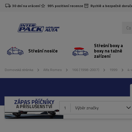
30 dní na vrácení
99% pozitivní recenze
Rychlé a bezpečné doruč
Střešní boxy a
Střešní nosiče
boxy na tažné
zařízení
Domovská stránka
Alfa Romeo
166 (1998-2007)
1999
4-
ZÁPAS PŘÍČNÍKY
A PŘÍSLUŠENSTVÍ
1
Výběr značky