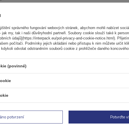
ů
ištění správného fungování webových stránek, abychom mohli nabízet sociál
Elektrokolo Peruzzo Firenz
 jak my, tak i naši důvěryhodní partneři. Soubory cookie slouží také k person
nosič kol na zadní výklopn
ních údajů](https://interpack.eu/pol-privacy-and-cookie-notice.html). Přijetí
ašem počítači. Podmínky jejich ukládání nebo přístupu k nim můžete určit kl
Počet jízdních kol:
2
 kdykoli odvolat odstraněním souborů cookie z prohlížeče daného koncového 
Maximální hmotnost jízdního kola:
Nosnost nosiče jízdních kol:
45 kg
kie (povinné)
kompatibilní s elektrokoly
cookie
hliníková konstrukce
okie
áno potvrzení
Potvrďte 