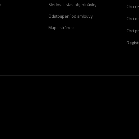
a
Sledovat stav objednávky
Chci r
Odstoupení od smlouvy
Chci o
Mapa stránek
Chci p
Regist