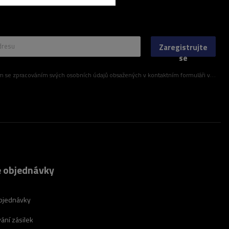
dresu
Zaregistrujte
se
ím svých osobních údajů obsažených v kontaktním formuláři v souladu s nařízením Evropského parlamentu a Rady (EU)
 objednávky
bjednávky
ání zásilek