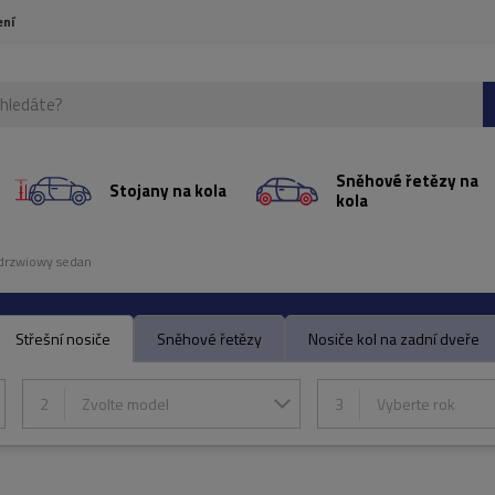
ení
Sněhové řetězy na
Stojany na kola
kola
drzwiowy sedan
Střešní nosiče
Sněhové řetězy
Nosiče kol na zadní dveře
2
Zvolte model
3
Vyberte rok