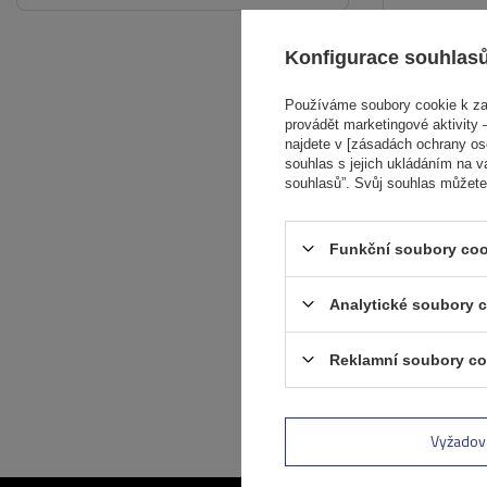
Konfigurace souhlas
Používáme soubory cookie k zaj
provádět marketingové aktivity –
najdete v [zásadách ochrany osob
souhlas s jejich ukládáním na v
souhlasů”. Svůj souhlas můžete
Funkční soubory coo
Analytické soubory 
Reklamní soubory co
Vyžadov