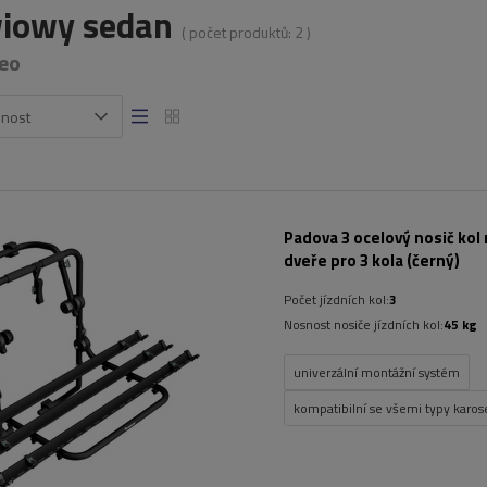
iowy sedan
( počet produktů:
2
)
eo
snost
Padova 3 ocelový nosič kol 
dveře pro 3 kola (černý)
Počet jízdních kol:
3
Nosnost nosiče jízdních kol:
45 kg
univerzální montážní systém
kompatibilní se všemi typy karose