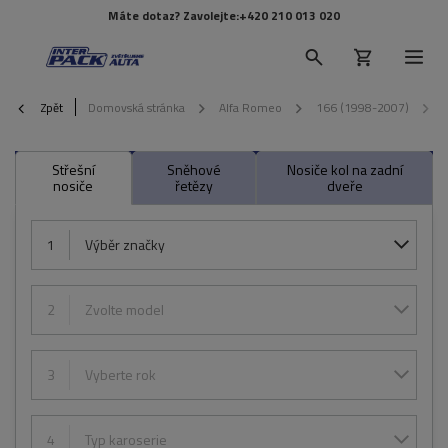
Máte dotaz? Zavolejte:
+420 210 013 020
Zpět
Domovská stránka
Alfa Romeo
166 (1998-2007)
Střešní
Sněhové
Nosiče kol na zadní
nosiče
řetězy
dveře
1
Výběr značky
2
Zvolte model
3
Vyberte rok
4
Typ karoserie