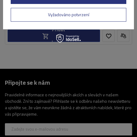
5 229,00 Kč
s DPH
Produkt dostupný ve velkém množství
Vyžadováno potvrzení
Již nyní zašleme
11. srpna
Přidat
do
košíku
Připojte se k nám
Pravidelné informace o nejnovějších akcích a slevách v našem
obchodě. Zní to zajímavě? Přihlaste se k odběru našeho newsletteru
a ujistěte se, že vám neunikne žádná z atraktivních nabídek, které pro
vás připravujeme.
Zadejte svou e-mailovou adresu