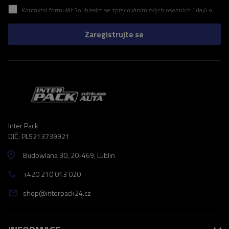
Kontaktní formulář Souhlasím se zpracováním svých osobních údajů obsažených v kontaktním formuláři v souladu s nařízením Evropského parlamentu a Rady (EU)
Zaregistrujte se
Inter Pack
DIČ: PL5213739921
Budowlana 30
, 20-469
, Lublin
+420 210 013 020
shop@interpack24.cz