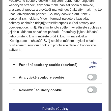
košíku
Používáme soubory cookie k zajištění správného fungování
webových stránek, abychom mohli nabízet sociální funkce,
analyzovat provoz a provádět marketingové aktivity – jak my, tak
i naši důvěryhodní partneři. Soubory cookie slouží také k
Počet jízdních kol:
2
personalizaci reklam. Více informací najdete v [zásadách
Maximální hmotnost jízdního kola:
22,5 kg
ochrany osobních údajů](https://interpack.eu/pol-privacy-and-
Nosnost nosiče jízdních kol:
45 kg
cookie-notice.html). Přijetím tohoto sdělení vyjadřujete souhlas s
jejich ukládáním na vašem počítači. Podmínky jejich ukládání
kompatibilní s elektrokoly
hliníková konstrukce
nebo přístupu k nim můžete určit kliknutím na záložku
„Konfigurace souhlasů”. Svůj souhlas můžete kdykoli odvolat
odstraněním souborů cookie z prohlížeče daného koncového
zařízení.
Vždy
Funkční soubory cookie (povinné)
aktivní
Analytické soubory cookie
Reklamní soubory cookie
Elektrokolo Peruzzo Firenze 2 - nosič kol na zadní
výklopné dveře
Potvrďte všechny