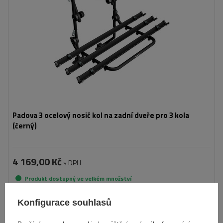
Padova 3 ocelový nosič kol na zadní dveře pro 3 kola
(černý)
4 169,00 Kč
s DPH
Produkt dostupný ve velkém množství
Již nyní zašleme
11. srpna
Konfigurace souhlasů
Přidat
do