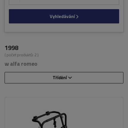
Vyhledávání
1998
( počet produktů:
2
)
w alfa romeo
Třídění
Počet jízdních kol:
3
Nosnost nosiče jízdních kol:
45 kg
univerzální montážní systém
kompatibilní se všemi typy karoserií