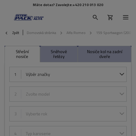
Máte dotaz? Zavolejte:
+420 210 013 020
Zpět
Domovská stránka
Alfa Romeo
159 Sportwagon (2006-
Střešní
Sněhové
Nosiče kol na zadní
nosiče
řetězy
dveře
1
Výběr značky
2
Zvolte model
3
Vyberte rok
4
Typ karoserie