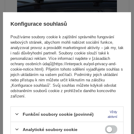
Konfigurace souhlasů
Používáme soubory cookie k zajištění správného fungování
webových stránek, abychom mohli nabízet sociální funkce,
analyzovat provoz a provádět marketingové aktivity – jak my, tak
i naši důvěryhodní partneři. Soubory cookie slouží také k
personalizaci reklam. Více informací najdete v [zásadách
Střešní nosič G3 Airflow 60.230 pro tradiční i integrované
ochrany osobních údajů](https://interpack.eu/pol-privacy-and-
hliníkové lyžiny
cookie-notice.html). Přijetím tohoto sdělení vyjadřujete souhlas s
jejich ukládáním na vašem počítači. Podmínky jejich ukládání
nebo přístupu k nim můžete určit kliknutím na záložku
„Konfigurace souhlasů”. Svůj souhlas můžete kdykoli odvolat
3 869,00 Kč
s DPH
odstraněním souborů cookie z prohlížeče daného koncového
zařízení.
Produkt dostupný ve velkém množství
Již nyní zašleme
11. srpna
Vždy
Přidat
Funkční soubory cookie (povinné)
aktivní
do
košíku
Analytické soubory cookie