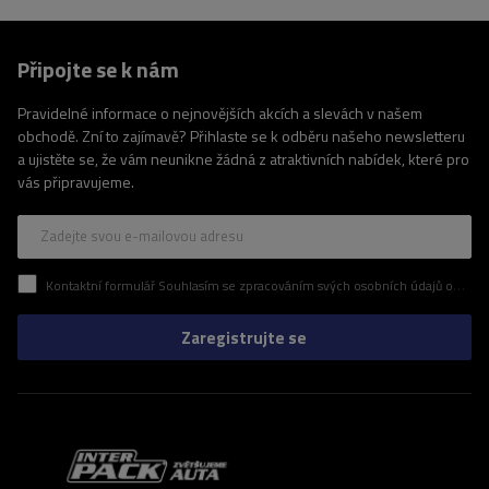
Připojte se k nám
Pravidelné informace o nejnovějších akcích a slevách v našem
obchodě. Zní to zajímavě? Přihlaste se k odběru našeho newsletteru
a ujistěte se, že vám neunikne žádná z atraktivních nabídek, které pro
vás připravujeme.
Zadejte svou e-mailovou adresu
Kontaktní formulář Souhlasím se zpracováním svých osobních údajů obsažených v kontaktním formuláři v souladu s nařízením Evropského parlamentu a Rady (EU)
Zaregistrujte se