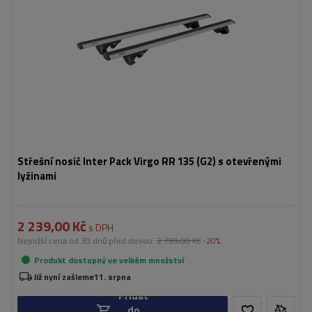
Střešní nosič Inter Pack Virgo RR 135 (G2) s otevřenými
lyžinami
2 239,00 Kč
s DPH
Nejnižší cena od 30 dnů před slevou:
2 799,00 Kč
-20%
Produkt dostupný ve velkém množství
Již nyní zašleme
11. srpna
Přidat
do