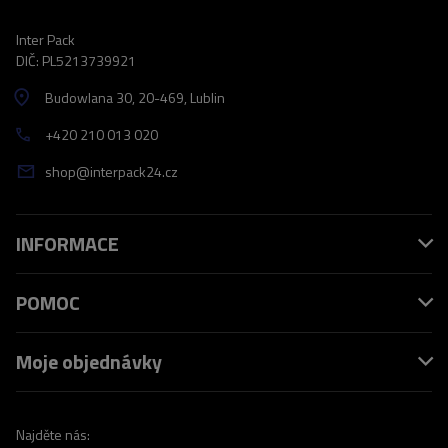
Inter Pack
DIČ: PL5213739921
Budowlana 30
, 20-469
, Lublin
+420 210 013 020
shop@interpack24.cz
INFORMACE
POMOC
Moje objednávky
Najděte nás: