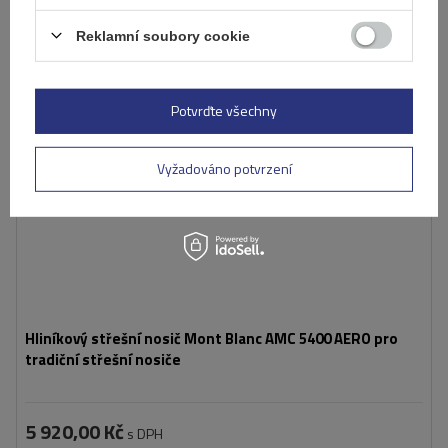
Reklamní soubory cookie
Potvrďte všechny
Vyžadováno potvrzení
Hliníkový střešní nosič Mont Blanc AMC 5400 AERO pro
tradiční střešní nosiče
5 920,00 Kč
s DPH