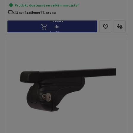
Produkt dostupný ve velkém množství
Již nyní zašleme
11. srpna
Přidat
do
košíku