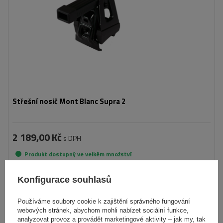
Střešní nosič Mont Blanc Supra 2
2 189,00 Kč
s DPH
Produkt dostupný ve velkém množství
Již nyní zašleme
11. srpna
Přidat
Konfigurace souhlasů
do
košíku
Používáme soubory cookie k zajištění správného fungování
webových stránek, abychom mohli nabízet sociální funkce,
analyzovat provoz a provádět marketingové aktivity – jak my, tak