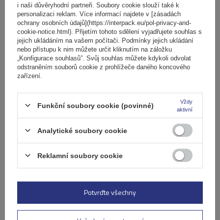
i naši důvěryhodní partneři. Soubory cookie slouží také k
personalizaci reklam. Více informací najdete v [zásadách
ochrany osobních údajů](https://interpack.eu/pol-privacy-and-
cookie-notice.html). Přijetím tohoto sdělení vyjadřujete souhlas s
jejich ukládáním na vašem počítači. Podmínky jejich ukládání
nebo přístupu k nim můžete určit kliknutím na záložku
„Konfigurace souhlasů”. Svůj souhlas můžete kdykoli odvolat
odstraněním souborů cookie z prohlížeče daného koncového
zařízení.
Vždy
Funkční soubory cookie (povinné)
aktivní
Analytické soubory cookie
Střešní nosič G3 Airflow 60.230 pro tradiční i integrované
Reklamní soubory cookie
hliníkové lyžiny
Potvrďte všechny
3 869,00 Kč
s DPH
Produkt dostupný ve velkém množství