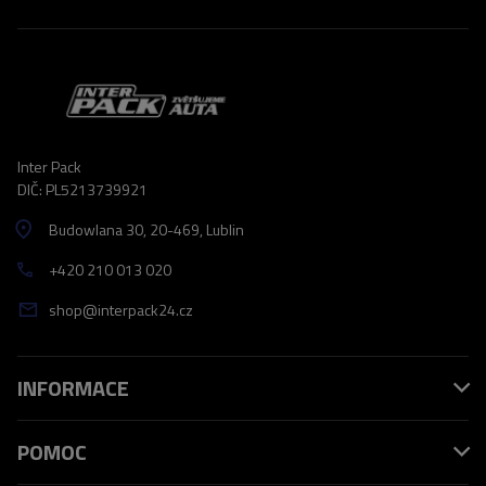
Inter Pack
DIČ: PL5213739921
Budowlana 30
, 20-469
, Lublin
+420 210 013 020
shop@interpack24.cz
INFORMACE
POMOC