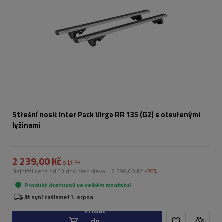
Střešní nosič Inter Pack Virgo RR 135 (G2) s otevřenými
lyžinami
2 239,00 Kč
s DPH
Nejnižší cena od 30 dnů před slevou:
2 799,00 Kč
-20%
Produkt dostupný ve velkém množství
Již nyní zašleme
11. srpna
Přidat
do