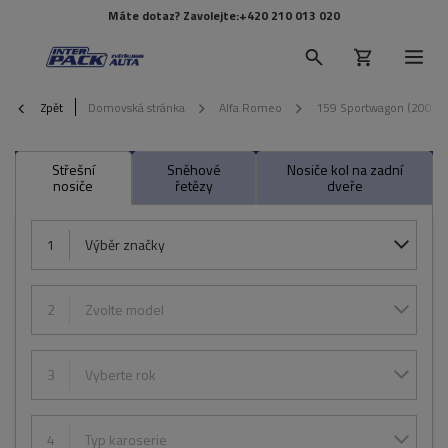
Máte dotaz? Zavolejte:
+420 210 013 020
Zpět
Domovská stránka
Alfa Romeo
159 Sportwagon (2006-
Střešní
Sněhové
Nosiče kol na zadní
nosiče
řetězy
dveře
1
Výběr značky
2
Zvolte model
3
Vyberte rok
4
Typ karoserie