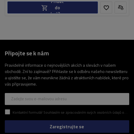
Přidat
do
košíku
Připojte se k nám
Pravidelné informace o nejnovějších akcích a slevách v našem
obchodě. Zní to zajímavě? Přihlaste se k odběru našeho newsletteru
a ujistěte se, že vám neunikne žádná z atraktivních nabídek, které pro
vás připravujeme.
Zadejte svou e-mailovou adresu
Kontaktní formulář Souhlasím se zpracováním svých osobních údajů obsažených v kontaktním formuláři v souladu s nařízením Evropského parlamentu a Rady (EU)
Zaregistrujte se