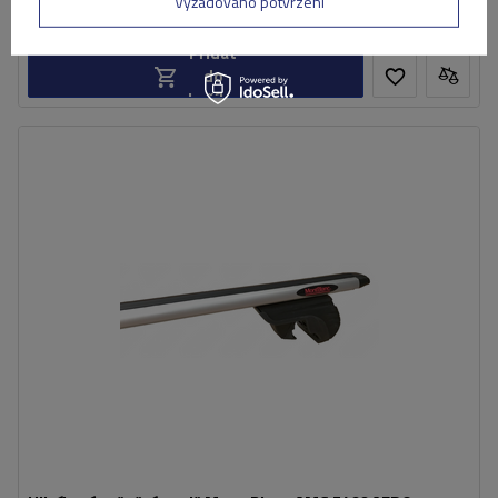
Vyžadováno potvrzení
Již nyní zašleme
11. srpna
Přidat
do
košíku