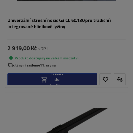
Univerzální střešní nosič G3 CL 60.130 pro tradiční i
integrované hliníkové lyžiny
2 919,00 Kč
s DPH
Produkt dostupný ve velkém množství
Již nyní zašleme
11. srpna
Přidat
do
košíku