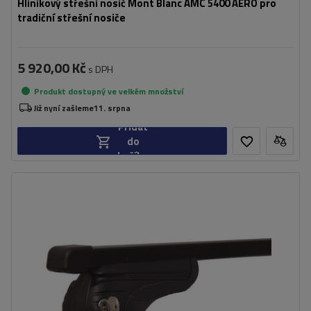
Hliníkový střešní nosič Mont Blanc AMC 5400 AERO pro
tradiční střešní nosiče
5 920,00 Kč
s DPH
Produkt dostupný ve velkém množství
Již nyní zašleme
11. srpna
Přidat
do
košíku