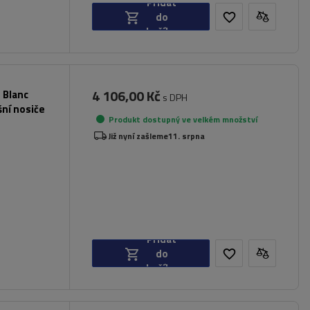
Přidat
do
košíku
4 106,00 Kč
 Blanc
s DPH
šní nosiče
Produkt dostupný ve velkém množství
Již nyní zašleme
11. srpna
Přidat
do
košíku