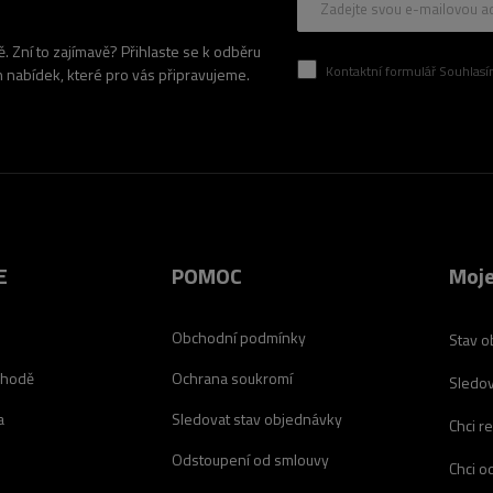
Zadejte svou e-mailovou a
 Zní to zajímavě? Přihlaste se k odběru
Kontaktní formulář Souhlasím se zpracován
h nabídek, které pro vás připravujeme.
E
POMOC
Moje
Obchodní podmínky
Stav o
chodě
Ochrana soukromí
Sledov
a
Sledovat stav objednávky
Chci r
Odstoupení od smlouvy
Chci o