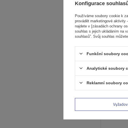
Konfigurace souhlas
Používáme soubory cookie k zaj
provádět marketingové aktivity –
najdete v [zásadách ochrany osob
souhlas s jejich ukládáním na v
souhlasů”. Svůj souhlas můžete
Funkční soubory coo
Analytické soubory 
Reklamní soubory co
Vyžadov