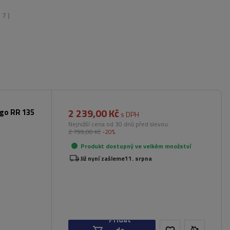
:
7
)
2 239,00 Kč
rgo RR 135
s DPH
Nejnižší cena od 30 dnů před slevou:
2 799,00 Kč
-20%
Produkt dostupný ve velkém množství
Již nyní zašleme
11. srpna
Přidat