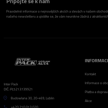
Připojte se k nám
Pravidelné informace o nejnovějších akcích a slevách v našem obchodě.
našeho newsletteru a ujistěte se, že vám neunikne žádná z atraktivníc
INFORMAC
Kontakt
Informace o ob
Inter Pack
DIČ: PL5213739921
Platba a doprav
Budowlana 30
, 20-469
, Lublin
Akce
+420 210 013 020