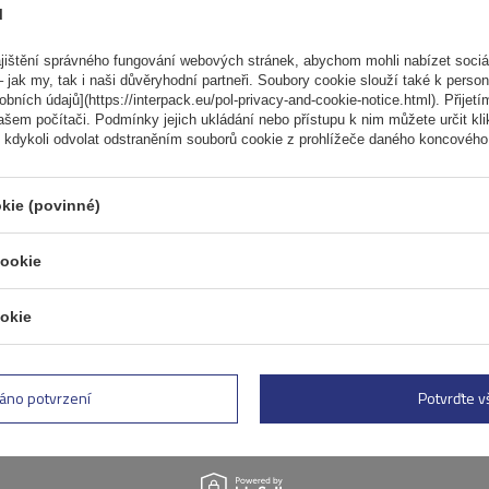
ů
ištění správného fungování webových stránek, abychom mohli nabízet sociál
 jak my, tak i naši důvěryhodní partneři. Soubory cookie slouží také k person
ních údajů](https://interpack.eu/pol-privacy-and-cookie-notice.html). Přijetí
ašem počítači. Podmínky jejich ukládání nebo přístupu k nim můžete určit kl
 kdykoli odvolat odstraněním souborů cookie z prohlížeče daného koncového 
kie (povinné)
cookie
Hliníkový střešní nosič Mo
AMC 5400 AERO pro tradiční
nosiče
okie
áno potvrzení
Potvrďte 