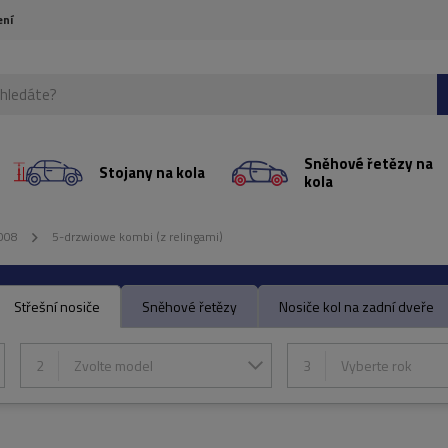
ení
Sněhové řetězy na
Stojany na kola
kola
008
5-drzwiowe kombi (z relingami)
Střešní nosiče
Sněhové řetězy
Nosiče kol na zadní dveře
2
Zvolte model
3
Vyberte rok