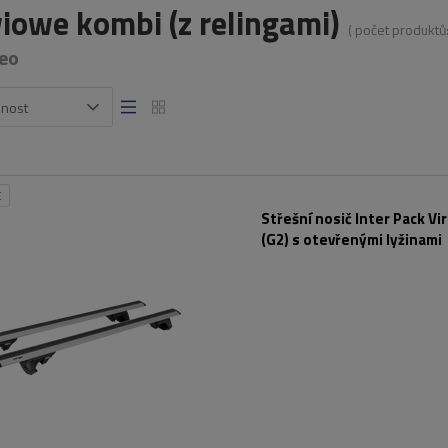
iowe kombi (z relingami)
( počet produktů
eo
snost
E
Střešní nosič Inter Pack Vi
(G2) s otevřenými lyžinami