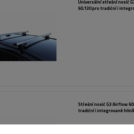
Univerzální střešní nosič G
60.130 pro tradiční i integ
hliníkové lyžiny
Střešní nosič G3 Airflow 60
tradiční i integrované hlin
lyžiny