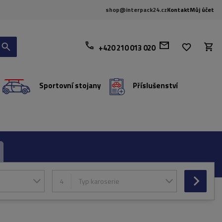
shop@interpack24.cz
Kontakt
Můj účet
+420 210 013 020
Sportovní stojany
Příslušenství
4
Typ karoserie