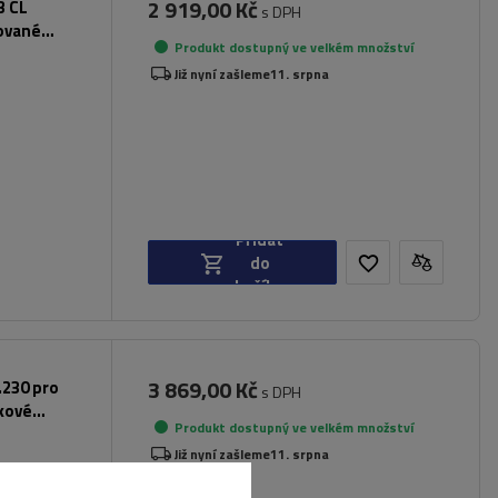
2 919,00 Kč
3 CL
s DPH
rované
Produkt dostupný ve velkém množství
Již nyní zašleme
11. srpna
Přidat
do
košíku
3 869,00 Kč
.230 pro
s DPH
íkové
Produkt dostupný ve velkém množství
Již nyní zašleme
11. srpna