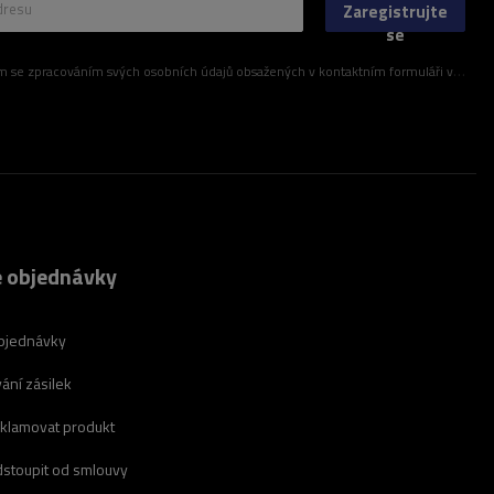
dresu
Zaregistrujte
se
ím svých osobních údajů obsažených v kontaktním formuláři v souladu s nařízením Evropského parlamentu a Rady (EU)
 objednávky
bjednávky
ání zásilek
eklamovat produkt
dstoupit od smlouvy