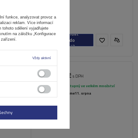
ní funkce, analyzovat provoz a
alizaci reklam. Více informací
m tohoto sdělení vyjadřujete
Přidat
iknutím na záložku „Konfigurace
do
zařízení.
košíku
Vždy aktivní
5 920,00 Kč
nt Blanc
s DPH
 střešní
Produkt dostupný ve velkém množství
Již nyní zašleme
11. srpna
všechny