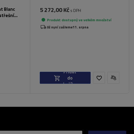
5 272,00 Kč
nt Blanc
s DPH
střešní
Produkt dostupný ve velkém množství
Již nyní zašleme
11. srpna
Přidat
do
košíku