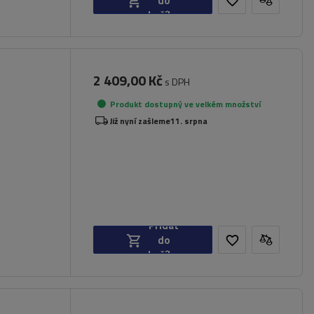
do
košíku
2 409,00 Kč
s DPH
Produkt dostupný ve velkém množství
dlí
Již nyní zašleme
11. srpna
Přidat
do
košíku