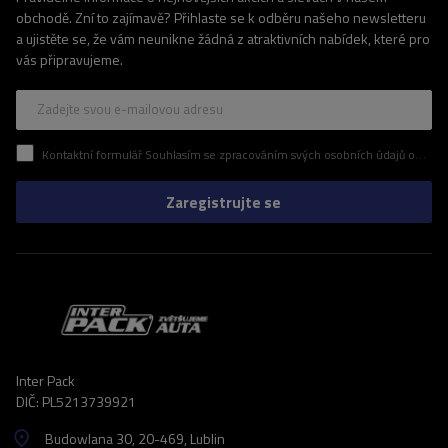
obchodě. Zní to zajímavě? Přihlaste se k odběru našeho newsletteru
a ujistěte se, že vám neunikne žádná z atraktivních nabídek, které pro
vás připravujeme.
Zadejte svou e-mailovou adresu
Kontaktní formulář Souhlasím se zpracováním svých osobních údajů obsažených v kontaktním formuláři v souladu s nařízením Evropského parlamentu a Rady (EU)
Zaregistrujte se
Inter Pack
DIČ: PL5213739921
Budowlana 30
, 20-469
, Lublin