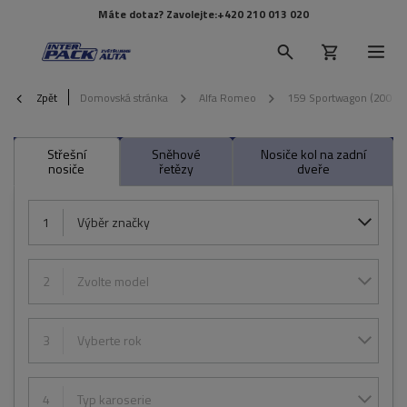
Máte dotaz? Zavolejte:
+420 210 013 020
Zpět
Domovská stránka
Alfa Romeo
159 Sportwagon (2006-
Střešní
Sněhové
Nosiče kol na zadní
nosiče
řetězy
dveře
1
Výběr značky
2
Zvolte model
3
Vyberte rok
4
Typ karoserie