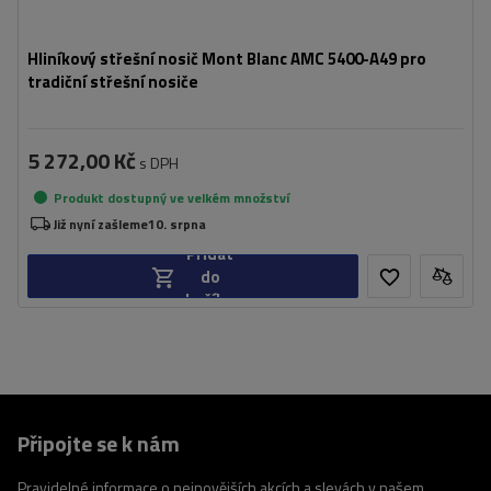
Hliníkový střešní nosič Mont Blanc AMC 5400-A49 pro
tradiční střešní nosiče
5 272,00 Kč
s DPH
Produkt dostupný ve velkém množství
Již nyní zašleme
10. srpna
Přidat
do
košíku
Připojte se k nám
Pravidelné informace o nejnovějších akcích a slevách v našem