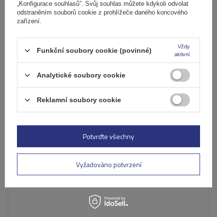
4 106,00 Kč
„Konfigurace souhlasů”. Svůj souhlas můžete kdykoli odvolat
s DPH
odstraněním souborů cookie z prohlížeče daného koncového
Produkt dostupný ve velkém množství
zařízení.
Již nyní zašleme
10. srpna
Přidat
Vždy
Funkční soubory cookie (povinné)
do
aktivní
košíku
Analytické soubory cookie
Reklamní soubory cookie
Potvrďte všechny
Vyžadováno potvrzení