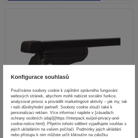
košíku
Konfigurace souhlasů
Používáme soubory cookie k zajištění správného fungování
webových stránek, abychom mohli nabízet sociální funkce,
analyzovat provoz a provádět marketingové aktivity – jak my, tak
i naši důvěryhodní partneři. Soubory cookie slouží také k
Ocelový střešní nosič Mont Blanc AMC 5400 pro tradiční
personalizaci reklam. Více informací najdete v [zásadách
ochrany osobních údajů](https://interpack.eu/pol-privacy-and-
střešní nosiče
cookie-notice.html). Přijetím tohoto sdělení vyjadřujete souhlas s
jejich ukládáním na vašem počítači. Podmínky jejich ukládání
nebo přístupu k nim můžete určit kliknutím na záložku