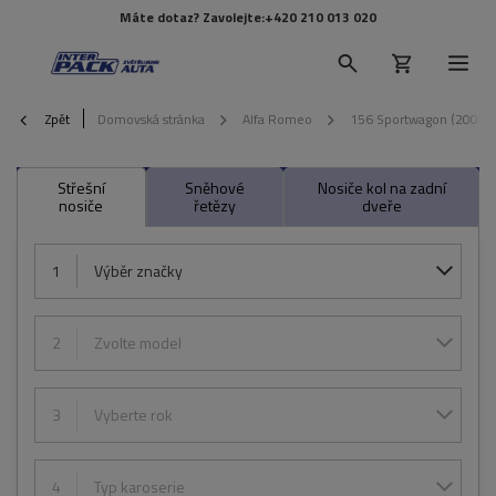
Máte dotaz? Zavolejte:
+420 210 013 020
Zpět
Domovská stránka
Alfa Romeo
156 Sportwagon (2000-
Střešní
Sněhové
Nosiče kol na zadní
nosiče
řetězy
dveře
1
Výběr značky
2
Zvolte model
3
Vyberte rok
4
Typ karoserie