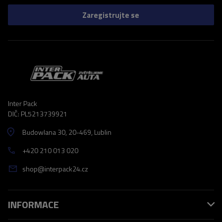
Zaregistrujte se
Inter Pack
DIČ: PL5213739921
Budowlana 30
, 20-469
, Lublin
+420 210 013 020
shop@interpack24.cz
INFORMACE