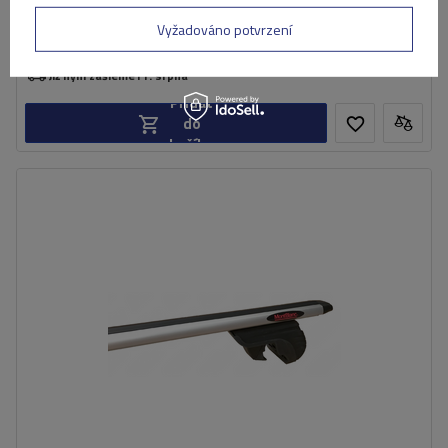
3 649,00 Kč
s DPH
Vyžadováno potvrzení
Produkt dostupný ve velkém množství
Již nyní zašleme
11. srpna
Přidat
do
košíku