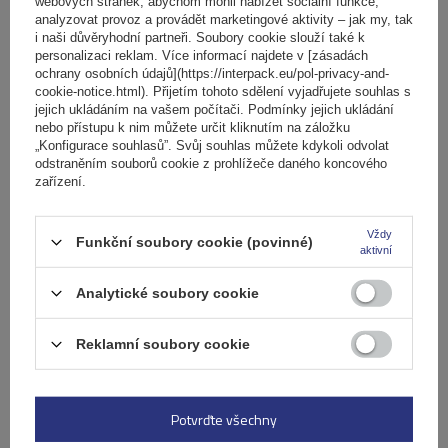
webových stránek, abychom mohli nabízet sociální funkce,
košíku
analyzovat provoz a provádět marketingové aktivity – jak my, tak
i naši důvěryhodní partneři. Soubory cookie slouží také k
personalizaci reklam. Více informací najdete v [zásadách
ochrany osobních údajů](https://interpack.eu/pol-privacy-and-
cookie-notice.html). Přijetím tohoto sdělení vyjadřujete souhlas s
jejich ukládáním na vašem počítači. Podmínky jejich ukládání
nebo přístupu k nim můžete určit kliknutím na záložku
„Konfigurace souhlasů”. Svůj souhlas můžete kdykoli odvolat
odstraněním souborů cookie z prohlížeče daného koncového
zařízení.
Vždy
Funkční soubory cookie (povinné)
aktivní
Analytické soubory cookie
Reklamní soubory cookie
Střešní nosič G3 Airflow 60.210 pro tradiční i integrované
hliníkové lyžiny
Potvrďte všechny