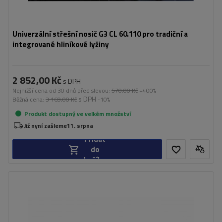
Univerzální střešní nosič G3 CL 60.110 pro tradiční a
integrované hliníkové lyžiny
2 852,00 Kč
s DPH
Nejnižší cena od 30 dnů před slevou:
570,00 Kč
+400%
s DPH
Běžná cena:
3 169,00 Kč
-10%
Produkt dostupný ve velkém množství
Již nyní zašleme
11. srpna
Přidat
do
košíku