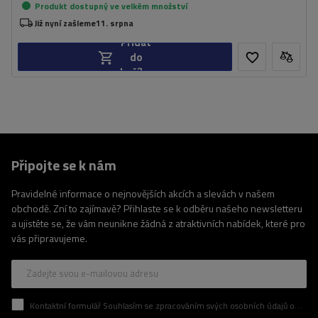
Produkt dostupný ve velkém množství
Již nyní zašleme
11. srpna
Přidat
do
košíku
Připojte se k nám
Pravidelné informace o nejnovějších akcích a slevách v našem
obchodě. Zní to zajímavě? Přihlaste se k odběru našeho newsletteru
a ujistěte se, že vám neunikne žádná z atraktivních nabídek, které pro
vás připravujeme.
Zadejte svou e-mailovou adresu
Kontaktní formulář Souhlasím se zpracováním svých osobních údajů obsažených v kontaktním formuláři v souladu s nařízením Evropského parlamentu a Rady (EU)