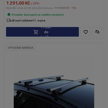
1 291,00 Kč
s DPH
Nejnižší cena od 30 dnů před slevou:
1 519,00 Kč
-15%
Produkt dostupný ve velkém množství
Již nyní zašleme
11. srpna
Přidat
do
košíku
VÝHODNÁ NABÍDKA