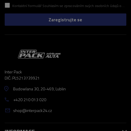
Kontaktní formulář Souhlasím se zpracováním svých osobních údajů obsažených v kontaktním formuláři v souladu s nařízením Evropského parlamentu a Rady (EU)
Zaregistrujte se
Inter Pack
DIČ: PL5213739921
Budowlana 30
, 20-469
, Lublin
+420 210 013 020
shop@interpack24.cz