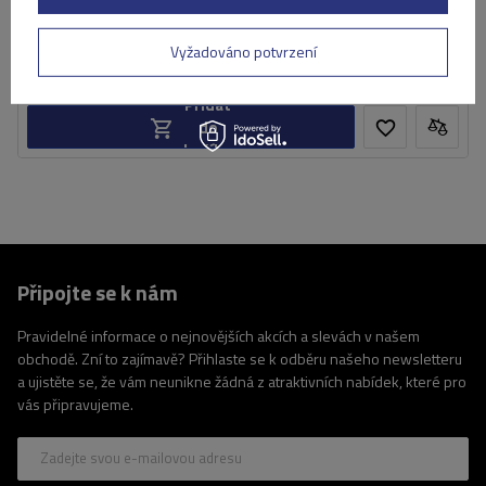
5 229,00 Kč
s DPH
Produkt dostupný ve velkém množství
Vyžadováno potvrzení
Již nyní zašleme
11. srpna
Přidat
do
košíku
Připojte se k nám
Pravidelné informace o nejnovějších akcích a slevách v našem
obchodě. Zní to zajímavě? Přihlaste se k odběru našeho newsletteru
a ujistěte se, že vám neunikne žádná z atraktivních nabídek, které pro
vás připravujeme.
Zadejte svou e-mailovou adresu