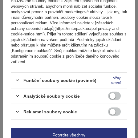
košíku
Používáme soubory cookie k zajištění správného fungování
webových stránek, abychom mohli nabízet sociální funkce,
analyzovat provoz a provádět marketingové aktivity – jak my, tak
i naši důvěryhodní partneři. Soubory cookie slouží také k
Počet jízdních kol:
2
personalizaci reklam. Více informací najdete v [zásadách
Maximální hmotnost jízdního kola:
22,5 kg
ochrany osobních údajů](https://interpack.eu/pol-privacy-and-
Nosnost nosiče jízdních kol:
45 kg
cookie-notice.html). Přijetím tohoto sdělení vyjadřujete souhlas s
jejich ukládáním na vašem počítači. Podmínky jejich ukládání
kompatibilní s elektrokoly
hliníková konstrukce
nebo přístupu k nim můžete určit kliknutím na záložku
„Konfigurace souhlasů”. Svůj souhlas můžete kdykoli odvolat
odstraněním souborů cookie z prohlížeče daného koncového
zařízení.
Vždy
Funkční soubory cookie (povinné)
aktivní
Analytické soubory cookie
Reklamní soubory cookie
Elektrokolo Peruzzo Firenze 2 - nosič kol na zadní
výklopné dveře
Potvrďte všechny