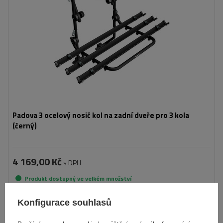
Padova 3 ocelový nosič kol na zadní dveře pro 3 kola
(černý)
4 169,00 Kč
s DPH
Produkt dostupný ve velkém množství
Již nyní zašleme
11. srpna
Konfigurace souhlasů
Přidat
do