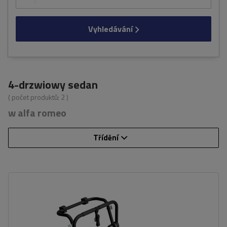
Vyhledávání
4-drzwiowy sedan
( počet produktů:
2
)
w alfa romeo
Třídění
Počet jízdních kol:
3
Nosnost nosiče jízdních kol:
45 kg
univerzální montážní systém
kompatibilní se všemi typy karoserií