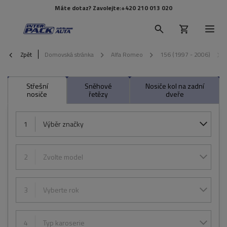
Máte dotaz? Zavolejte:
+420 210 013 020
Zpět
Domovská stránka
Alfa Romeo
156 (1997 - 2006)
Střešní
Sněhové
Nosiče kol na zadní
nosiče
řetězy
dveře
1
Výběr značky
2
Zvolte model
3
Vyberte rok
4
Typ karoserie