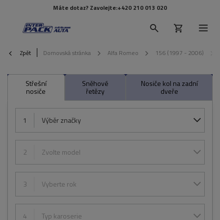
Máte dotaz? Zavolejte:
+420 210 013 020
Zpět
Domovská stránka
Alfa Romeo
156 (1997 - 2006)
Střešní
Sněhové
Nosiče kol na zadní
nosiče
řetězy
dveře
1
Výběr značky
2
Zvolte model
3
Vyberte rok
4
Typ karoserie