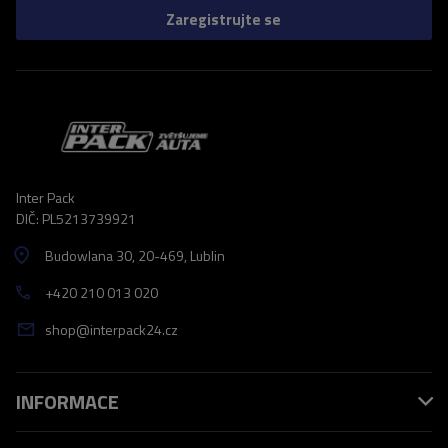
Zaregistrujte se
Inter Pack
DIČ: PL5213739921
Budowlana 30
, 20-469
, Lublin
+420 210 013 020
shop@interpack24.cz
INFORMACE