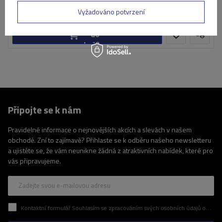
Produkt dostupný ve velkém množství
Již nyní zašleme
7. srpna
Vyžadováno potvrzení
Přidat
do
košíku
Připojte se k nám
Pravidelné informace o nejnovějších akcích a slevách v našem
obchodě. Zní to zajímavě? Přihlaste se k odběru našeho newsletteru
a ujistěte se, že vám neunikne žádná z atraktivních nabídek, které pro
vás připravujeme.
Zadejte svou e-mailovou adresu
Kontaktní formulář Souhlasím se zpracováním svých osobních údajů obsažených v kontaktním formuláři v souladu s nařízením Evropského parlamentu a Rady (EU)