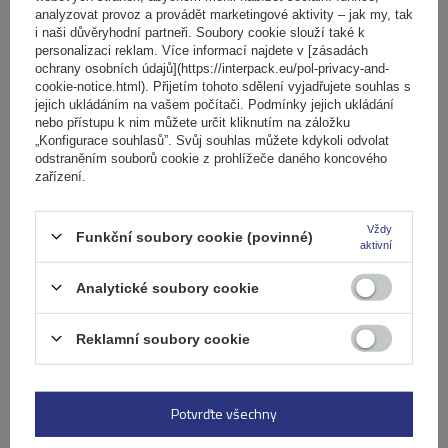
analyzovat provoz a provádět marketingové aktivity – jak my, tak
i naši důvěryhodní partneři. Soubory cookie slouží také k
Počet jízdních kol:
2
personalizaci reklam. Více informací najdete v [zásadách
Maximální hmotnost jízdního kola:
22,5 kg
ochrany osobních údajů](https://interpack.eu/pol-privacy-and-
Nosnost nosiče jízdních kol:
45 kg
cookie-notice.html). Přijetím tohoto sdělení vyjadřujete souhlas s
jejich ukládáním na vašem počítači. Podmínky jejich ukládání
kompatibilní s elektrokoly
hliníková konstrukce
nebo přístupu k nim můžete určit kliknutím na záložku
„Konfigurace souhlasů”. Svůj souhlas můžete kdykoli odvolat
odstraněním souborů cookie z prohlížeče daného koncového
zařízení.
Vždy
Funkční soubory cookie (povinné)
aktivní
Analytické soubory cookie
Reklamní soubory cookie
Elektrokolo Peruzzo Firenze 2 - nosič kol na zadní
výklopné dveře
Potvrďte všechny
5 229,00 Kč
s DPH