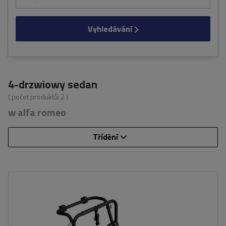
Vyhledávání
4-drzwiowy sedan
( počet produktů:
2
)
w alfa romeo
Třídění
Počet jízdních kol:
3
Nosnost nosiče jízdních kol:
45 kg
univerzální montážní systém
kompatibilní se všemi typy karoserií