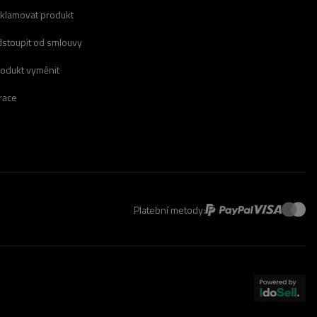
eklamovat produkt
dstoupit od smlouvy
rodukt vyměnit
race
Platební metody: