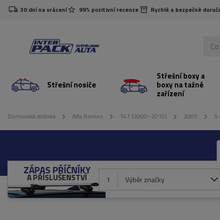
30 dní na vrácení
99% pozitivní recenze
Rychlé a bezpečné doruč
Střešní boxy a
Střešní nosiče
boxy na tažné
zařízení
Domovská stránka
Alfa Romeo
147 (2000–2010)
2005
5
ZÁPAS PŘÍČNÍKY
A PŘÍSLUŠENSTVÍ
1
Výběr značky