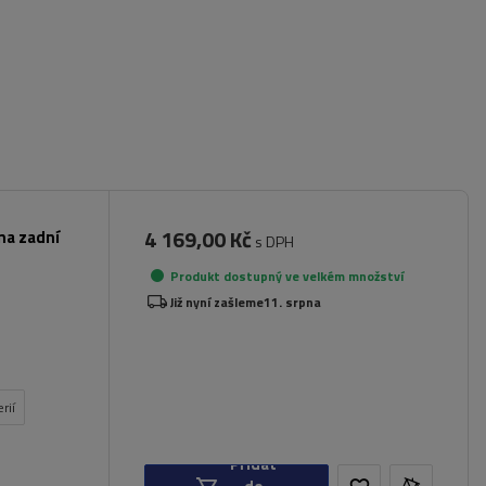
4 169,00 Kč
na zadní
s DPH
Produkt dostupný ve velkém množství
Již nyní zašleme
11. srpna
rií
Přidat