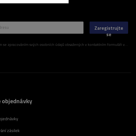
dresu
Zaregistrujte
se
ím svých osobních údajů obsažených v kontaktním formuláři v souladu s nařízením Evropského parlamentu a Rady (EU)
 objednávky
bjednávky
ání zásilek