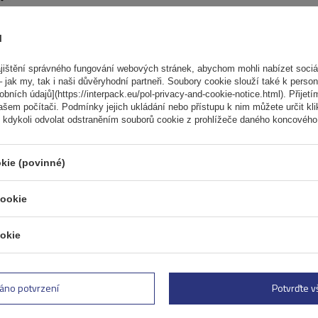
ů
ištění správného fungování webových stránek, abychom mohli nabízet sociál
Elektrokolo Peruzzo Firenz
 jak my, tak i naši důvěryhodní partneři. Soubory cookie slouží také k person
nosič kol na zadní výklopn
ních údajů](https://interpack.eu/pol-privacy-and-cookie-notice.html). Přijetí
ašem počítači. Podmínky jejich ukládání nebo přístupu k nim můžete určit kl
Počet jízdních kol:
2
 kdykoli odvolat odstraněním souborů cookie z prohlížeče daného koncového 
Maximální hmotnost jízdního kola:
Nosnost nosiče jízdních kol:
45 kg
kie (povinné)
kompatibilní s elektrokoly
cookie
hliníková konstrukce
okie
áno potvrzení
Potvrďte 