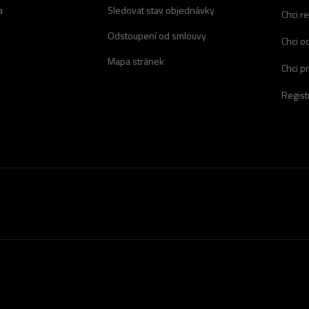
a
Sledovat stav objednávky
Chci r
Odstoupení od smlouvy
Chci o
Mapa stránek
Chci p
Regist