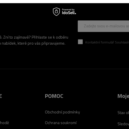
Zadejte svou e-mailovou a
 Zní to zajímavě? Přihlaste se k odběru
Kontaktní formulář Souhlasím se zpracován
h nabídek, které pro vás připravujeme.
E
POMOC
Moje
Obchodní podmínky
Stav o
chodě
Ochrana soukromí
Sledov