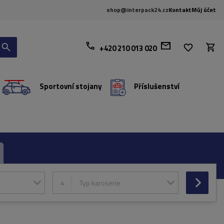
shop@interpack24.cz
Kontakt
Můj účet
+420 210 013 020
Sportovní stojany
Příslušenství
4
Typ karoserie