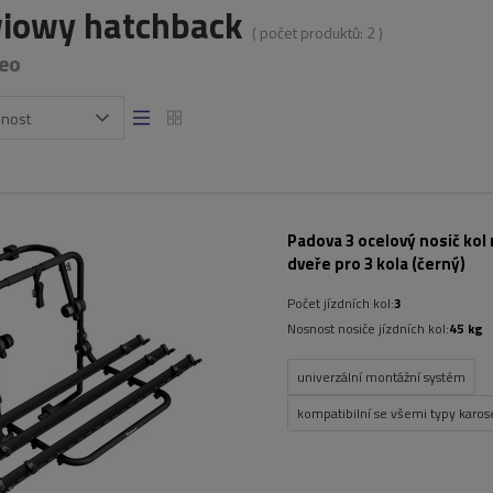
iowy hatchback
( počet produktů:
2
)
eo
snost
Padova 3 ocelový nosič kol 
dveře pro 3 kola (černý)
Počet jízdních kol:
3
Nosnost nosiče jízdních kol:
45 kg
univerzální montážní systém
kompatibilní se všemi typy karose