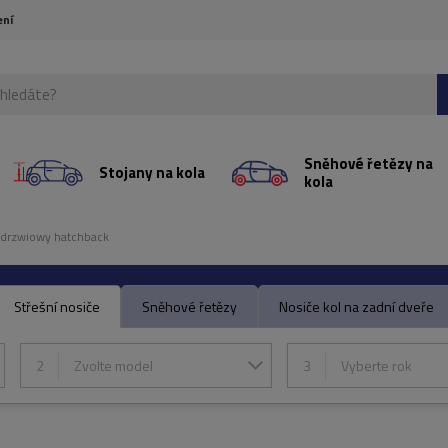
ení
Sněhové řetězy na
Stojany na kola
kola
-drzwiowy hatchback
Střešní nosiče
Sněhové řetězy
Nosiče kol na zadní dveře
2
Zvolte model
3
Vyberte rok