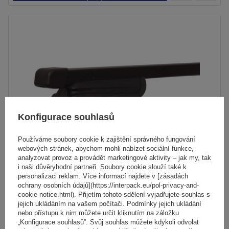
košíku
Konfigurace souhlasů
Používáme soubory cookie k zajištění správného fungování
webových stránek, abychom mohli nabízet sociální funkce,
analyzovat provoz a provádět marketingové aktivity – jak my, tak
i naši důvěryhodní partneři. Soubory cookie slouží také k
personalizaci reklam. Více informací najdete v [zásadách
ochrany osobních údajů](https://interpack.eu/pol-privacy-and-
Ocelový střešní nosič Mont Blanc AMC 5415
cookie-notice.html). Přijetím tohoto sdělení vyjadřujete souhlas s
jejich ukládáním na vašem počítači. Podmínky jejich ukládání
nebo přístupu k nim můžete určit kliknutím na záložku
4 341,00 Kč
„Konfigurace souhlasů”. Svůj souhlas můžete kdykoli odvolat
s DPH