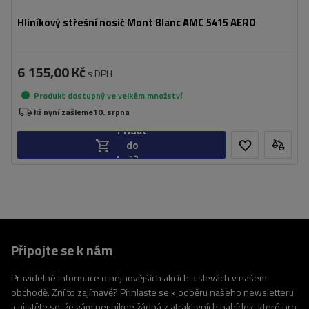
Hliníkový střešní nosič Mont Blanc AMC 5415 AERO
6 155,00 Kč
s DPH
Produkt dostupný ve velkém množství
Již nyní zašleme
10. srpna
Přidat
do
košíku
Připojte se k nám
Pravidelné informace o nejnovějších akcích a slevách v našem
obchodě. Zní to zajímavě? Přihlaste se k odběru našeho newsletteru
a ujistěte se, že vám neunikne žádná z atraktivních nabídek, které pro