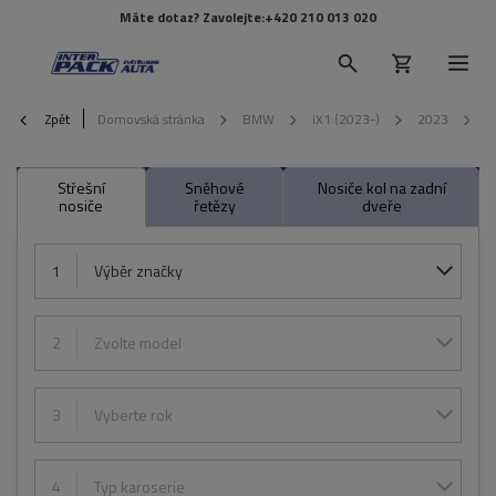
Máte dotaz? Zavolejte:
+420 210 013 020
Zpět
Domovská stránka
BMW
iX1 (2023-)
2023
5
Střešní
Sněhové
Nosiče kol na zadní
nosiče
řetězy
dveře
1
Výběr značky
2
Zvolte model
3
Vyberte rok
4
Typ karoserie