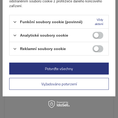
odstraněním souborů cookie z prohlížeče daného koncového
Produkt dostupný ve velkém množství
zařízení.
Již nyní zašleme
10. srpna
Přidat
Vždy
Funkční soubory cookie (povinné)
do
aktivní
košíku
Analytické soubory cookie
Reklamní soubory cookie
Potvrďte všechny
Vyžadováno potvrzení