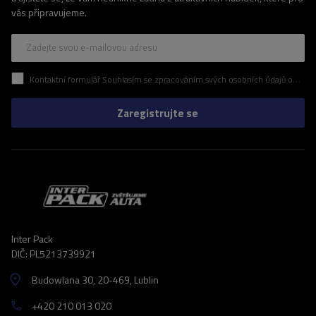
vás připravujeme.
Zadejte svou e-mailovou adresu
Kontaktní formulář Souhlasím se zpracováním svých osobních údajů obsažených v kontaktním formuláři v souladu s nařízením Evropského parlamentu a Rady (EU)
Zaregistrujte se
Inter Pack
DIČ: PL5213739921
Budowlana 30
, 20-469
, Lublin
+420 210 013 020