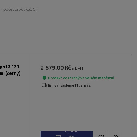
( počet produktů:
9
)
2 679,00 Kč
rgo IR 120
s DPH
mi (černý)
Produkt dostupný ve velkém množství
Již nyní zašleme
11. srpna
Přidat