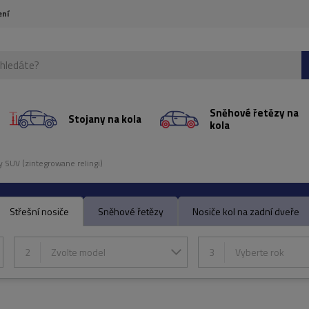
ení
Sněhové řetězy na
Stojany na kola
kola
 SUV (zintegrowane relingi)
Střešní nosiče
Sněhové řetězy
Nosiče kol na zadní dveře
2
Zvolte model
3
Vyberte rok