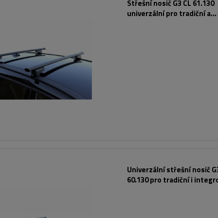
Střešní nosič G3 CL 61.130
univerzální pro tradiční a
integrované ocelové zábra
Univerzální střešní nosič G
60.130 pro tradiční i integ
hliníkové lyžiny