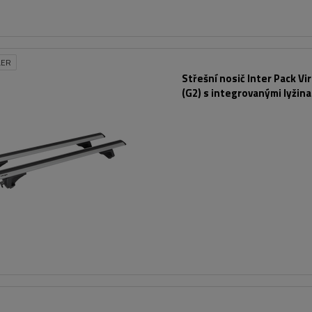
LER
Střešní nosič Inter Pack Vi
(G2) s integrovanými lyžin