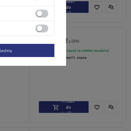
Přidat
do
košíku
8 204,00 Kč
plore
s DPH
všechny
Produkt dostupný ve velkém množství
Již nyní zašleme
11. srpna
Přidat
do
košíku