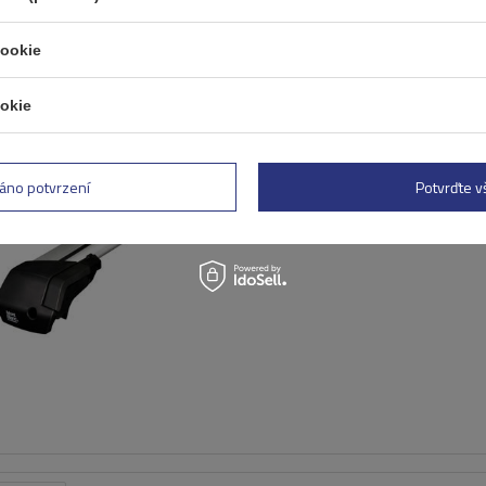
cookie
okie
Střešní nosič Mont Blanc X
6606 + nohy 7505
áno potvrzení
Potvrďte 