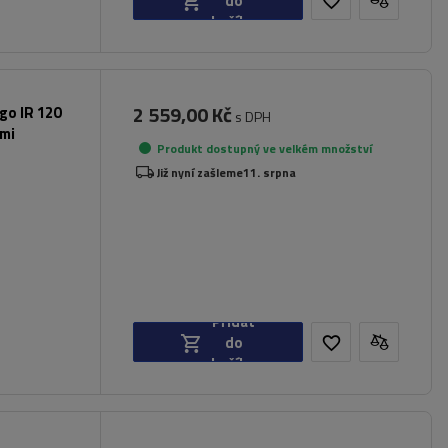
do
košíku
2 559,00 Kč
rgo IR 120
s DPH
ami
Produkt dostupný ve velkém množství
Již nyní zašleme
11. srpna
Přidat
do
košíku