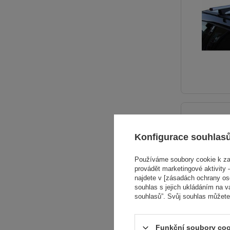
Konfigurace souhlas
Používáme soubory cookie k zaj
provádět marketingové aktivity –
najdete v [zásadách ochrany osob
souhlas s jejich ukládáním na v
souhlasů”. Svůj souhlas můžete
Funkční soubory coo