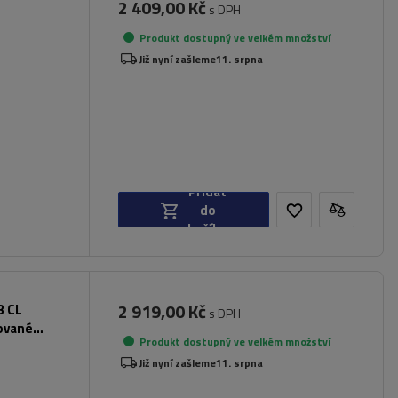
2 409,00 Kč
s DPH
Produkt dostupný ve velkém množství
dlí
Již nyní zašleme
11. srpna
Přidat
do
košíku
2 919,00 Kč
3 CL
s DPH
rované
Produkt dostupný ve velkém množství
Již nyní zašleme
11. srpna