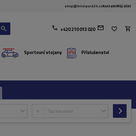
shop@interpack24.cz
Kontakt
Můj účet
+420 210 013 020
Sportovní stojany
Příslušenství
4
Typ karoserie