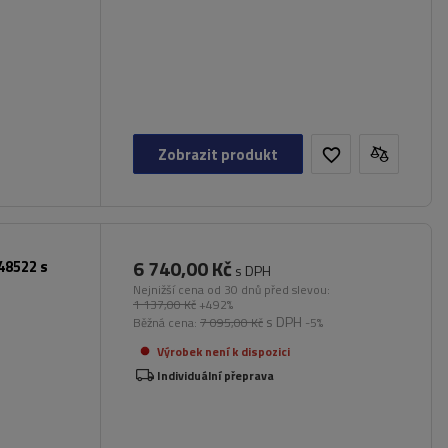
Zobrazit produkt
6 740,00 Kč
48522 s
s DPH
Nejnižší cena od 30 dnů před slevou:
1 137,00 Kč
+492%
s DPH
Běžná cena:
7 095,00 Kč
-5%
Výrobek není k dispozici
Individuální přeprava