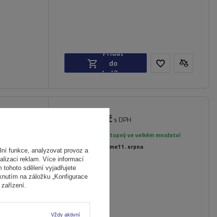
Přidat
do
košíku
3 869,00 Kč
.230 pro
s DPH
íkové
Produkt dostupný ve velkém množství
Již nyní zašleme
11. srpna
ní funkce, analyzovat provoz a
alizaci reklam. Více informací
m tohoto sdělení vyjadřujete
iknutím na záložku „Konfigurace
zařízení.
Vždy aktivní