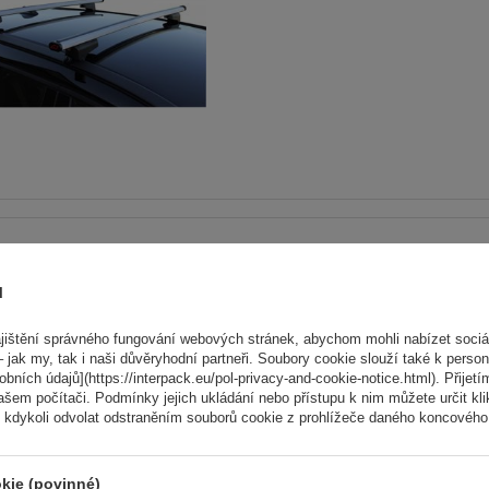
Střešní nosič G3 Airflow 60
tradiční i integrované hlin
ů
lyžiny
ištění správného fungování webových stránek, abychom mohli nabízet sociál
 jak my, tak i naši důvěryhodní partneři. Soubory cookie slouží také k person
ních údajů](https://interpack.eu/pol-privacy-and-cookie-notice.html). Přijetí
ašem počítači. Podmínky jejich ukládání nebo přístupu k nim můžete určit kl
 kdykoli odvolat odstraněním souborů cookie z prohlížeče daného koncového 
kie (povinné)