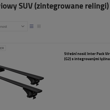
iowy SUV (zintegrowane relingi)
snost
LER
Střešní nosič Inter Pack Vi
(G2) s integrovanými lyžina