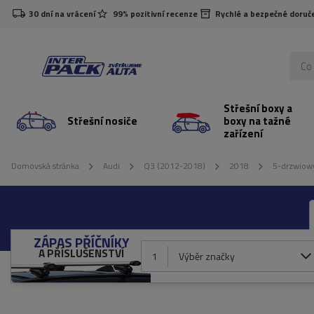
30 dní na vrácení
99% pozitivní recenze
Rychlé a bezpečné doruč
Střešní boxy a
Střešní nosiče
boxy na tažné
zařízení
Domovská stránka
Audi
Q3 (2012-2018)
2018
5-drzwiowy
ZÁPAS PŘÍČNÍKY
A PŘÍSLUŠENSTVÍ
1
Výběr značky