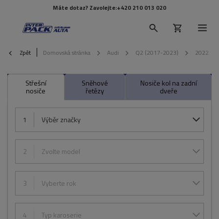
Máte dotaz? Zavolejte:
+420 210 013 020
Zpět
Domovská stránka
Audi
Q2 (2017-2023)
2022
Střešní
Sněhové
Nosiče kol na zadní
nosiče
řetězy
dveře
1
Výběr značky
2
Zvolte model
3
Vyberte rok
4
Typ karoserie