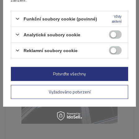
Produkt dostupný ve velkém množství
Již nyní zašleme
11. srpna
Přidat
Vždy
Funkční soubory cookie (povinné)
aktivní
do
košíku
Analytické soubory cookie
DOČASNĚ NEDOSTUPNÉ
Reklamní soubory cookie
Potvrďte všechny
Vyžadováno potvrzení