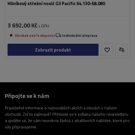
Hliníkový střešní nosič G3 Pacific 64.130-68.080
3 692,00 Kč
s DPH
Výrobek není k dispozici
Individuální přeprava
Zobrazit produkt
Připojte se k nám
Pravidelné informace o nejnovějších akcích a slevách v našem
obchodě. Zní to zajímavě? Přihlaste se k odběru našeho newsletteru
a ujistěte se, že vám neunikne žádná z atraktivních nabídek, které pro
vás připravujeme.