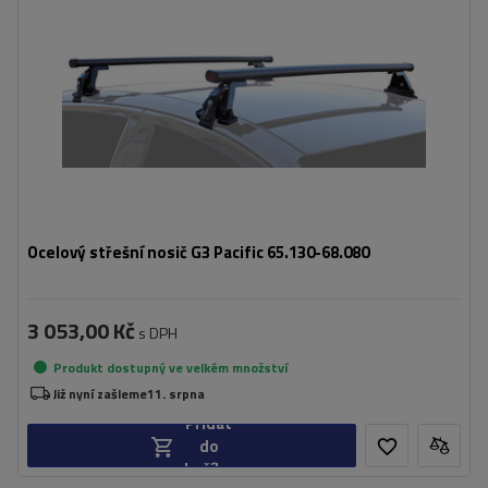
Ocelový střešní nosič G3 Pacific 65.130-68.080
3 053,00 Kč
s DPH
Produkt dostupný ve velkém množství
Již nyní zašleme
11. srpna
Přidat
do
košíku