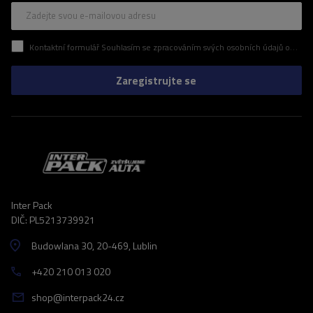
Zadejte svou e-mailovou adresu
Kontaktní formulář Souhlasím se zpracováním svých osobních údajů obsažených v kontaktním formuláři v souladu s nařízením Evropského parlamentu a Rady (EU)
Zaregistrujte se
Inter Pack
DIČ: PL5213739921
Budowlana 30
, 20-469
, Lublin
+420 210 013 020
shop@interpack24.cz