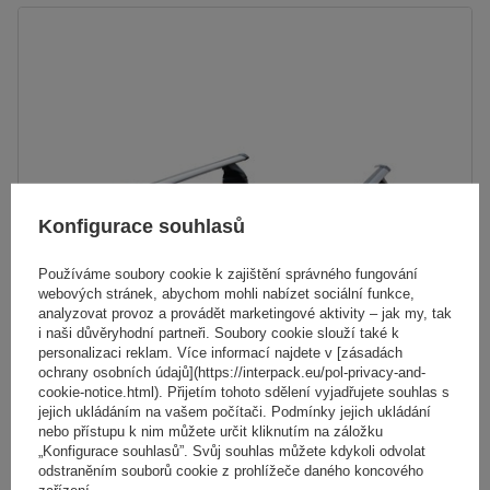
Konfigurace souhlasů
Používáme soubory cookie k zajištění správného fungování
webových stránek, abychom mohli nabízet sociální funkce,
analyzovat provoz a provádět marketingové aktivity – jak my, tak
i naši důvěryhodní partneři. Soubory cookie slouží také k
personalizaci reklam. Více informací najdete v [zásadách
ochrany osobních údajů](https://interpack.eu/pol-privacy-and-
Hliníkový střešní nosič G3 Pacific Aero 64.230-68.080
cookie-notice.html). Přijetím tohoto sdělení vyjadřujete souhlas s
jejich ukládáním na vašem počítači. Podmínky jejich ukládání
nebo přístupu k nim můžete určit kliknutím na záložku
5 093,00 Kč
„Konfigurace souhlasů”. Svůj souhlas můžete kdykoli odvolat
s DPH
odstraněním souborů cookie z prohlížeče daného koncového
zařízení.