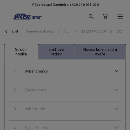
Máte dotaz? Zavolejte:
+420 210 013 020
Zpět
Domovská stránka
Audi
Q2 (2017-2023)
2021
Střešní
Sněhové
Nosiče kol na zadní
nosiče
řetězy
dveře
1
Výběr značky
2
Zvolte model
3
Vyberte rok
4
Typ karoserie