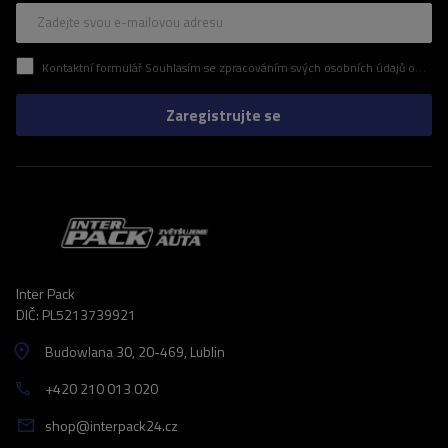
Zadejte svou e-mailovou adresu
Kontaktní formulář Souhlasím se zpracováním svých osobních údajů obsažených v kontaktním formuláři v souladu s nařízením Evropského parlamentu a Rady (EU)
Zaregistrujte se
Inter Pack
DIČ: PL5213739921
Budowlana 30
, 20-469
, Lublin
+420 210 013 020
shop@interpack24.cz