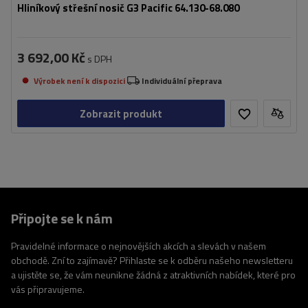
Hliníkový střešní nosič G3 Pacific 64.130-68.080
3 692,00 Kč
s DPH
Výrobek není k dispozici
Individuální přeprava
Zobrazit produkt
Připojte se k nám
Pravidelné informace o nejnovějších akcích a slevách v našem
obchodě. Zní to zajímavě? Přihlaste se k odběru našeho newsletteru
a ujistěte se, že vám neunikne žádná z atraktivních nabídek, které pro
vás připravujeme.