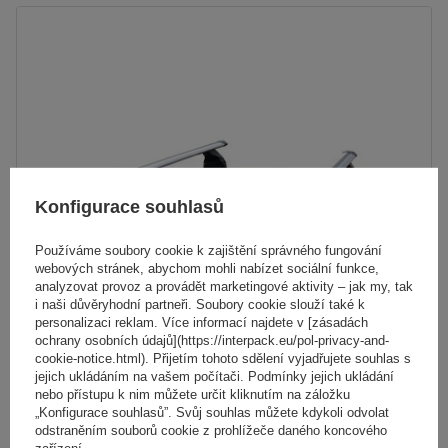
Konfigurace souhlasů
Používáme soubory cookie k zajištění správného fungování
webových stránek, abychom mohli nabízet sociální funkce,
analyzovat provoz a provádět marketingové aktivity – jak my, tak
i naši důvěryhodní partneři. Soubory cookie slouží také k
personalizaci reklam. Více informací najdete v [zásadách
ochrany osobních údajů](https://interpack.eu/pol-privacy-and-
Hliníkový střešní nosič G3 Pacific Aero 64.230-68.080
cookie-notice.html). Přijetím tohoto sdělení vyjadřujete souhlas s
jejich ukládáním na vašem počítači. Podmínky jejich ukládání
nebo přístupu k nim můžete určit kliknutím na záložku
5 093,00 Kč
„Konfigurace souhlasů”. Svůj souhlas můžete kdykoli odvolat
s DPH
odstraněním souborů cookie z prohlížeče daného koncového
zařízení.