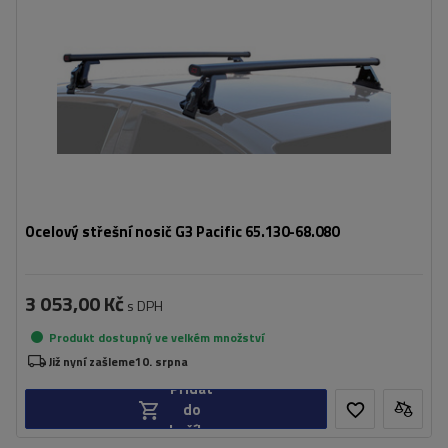
Ocelový střešní nosič G3 Pacific 65.130-68.080
3 053,00 Kč
s DPH
Produkt dostupný ve velkém množství
Již nyní zašleme
10. srpna
Přidat
do
košíku