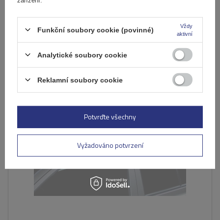
Produkt dostupný ve velkém množství
Již nyní zašleme
10. srpna
Přidat
Vždy
Funkční soubory cookie (povinné)
aktivní
do
košíku
Analytické soubory cookie
DOČASNĚ NEDOSTUPNÉ
Reklamní soubory cookie
Potvrďte všechny
Vyžadováno potvrzení