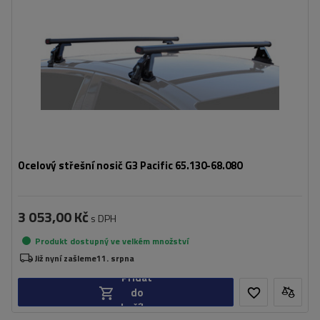
Ocelový střešní nosič G3 Pacific 65.130-68.080
3 053,00 Kč
s DPH
Produkt dostupný ve velkém množství
Již nyní zašleme
11. srpna
Přidat
do
košíku