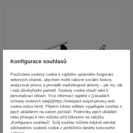
Konfigurace souhlasů
Používáme soubory cookie k zajištění správného fungování
webových stránek, abychom mohli nabízet sociální funkce,
analyzovat provoz a provádět marketingové aktivity – jak my, tak
i naši důvěryhodní partneři. Soubory cookie slouží také k
personalizaci reklam. Více informací najdete v [zásadách
ochrany osobních údajů](https://interpack.eu/pol-privacy-and-
Hliníkový střešní nosič G3 Pacific Aero 64.230-68.080
cookie-notice.html). Přijetím tohoto sdělení vyjadřujete souhlas s
jejich ukládáním na vašem počítači. Podmínky jejich ukládání
nebo přístupu k nim můžete určit kliknutím na záložku
5 093,00 Kč
„Konfigurace souhlasů”. Svůj souhlas můžete kdykoli odvolat
s DPH
odstraněním souborů cookie z prohlížeče daného koncového
zařízení.