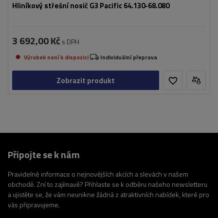
Hliníkový střešní nosič G3 Pacific 64.130-68.080
3 692,00 Kč
s DPH
Výrobek není k dispozici
Individuální přeprava
Zobrazit produkt
Připojte se k nám
Pravidelné informace o nejnovějších akcích a slevách v našem
obchodě. Zní to zajímavě? Přihlaste se k odběru našeho newsletteru
a ujistěte se, že vám neunikne žádná z atraktivních nabídek, které pro
vás připravujeme.