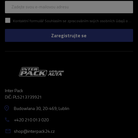
Zadejte svou e-mailovou adresu
Kontaktní formulář Souhlasím se zpracováním svých osobních údajů obsažených v kontaktním formuláři v souladu s nařízením Evropského parlamentu a Rady (EU)
Zaregistrujte se
Inter Pack
DIČ: PL5213739921
Budowlana 30
, 20-469
, Lublin
+420 210 013 020
shop@interpack24.cz