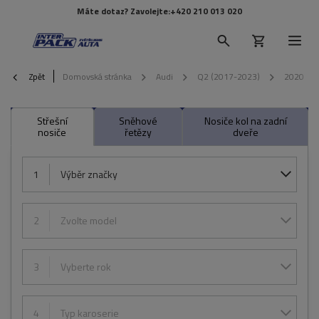
Máte dotaz? Zavolejte:
+420 210 013 020
Zpět
Domovská stránka
Audi
Q2 (2017-2023)
2020
Střešní
Sněhové
Nosiče kol na zadní
nosiče
řetězy
dveře
1
Výběr značky
2
Zvolte model
3
Vyberte rok
4
Typ karoserie