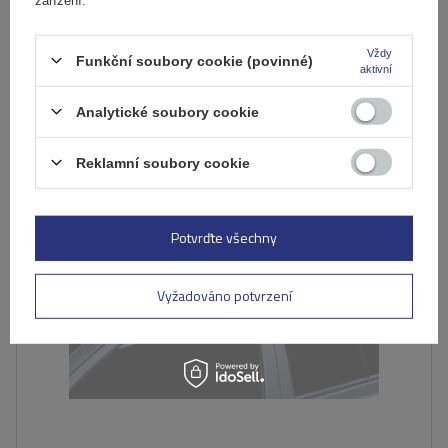
Produkt dostupný ve velkém množství
Již nyní zašleme
11. srpna
Přidat
Vždy
Funkční soubory cookie (povinné)
aktivní
do
košíku
Analytické soubory cookie
DOČASNĚ NEDOSTUPNÉ
Reklamní soubory cookie
Potvrďte všechny
Vyžadováno potvrzení