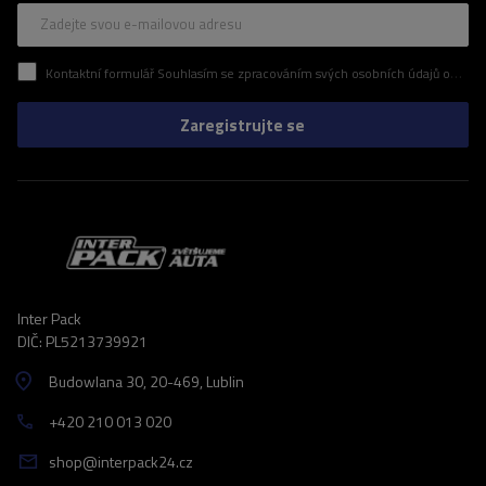
Zadejte svou e-mailovou adresu
Kontaktní formulář Souhlasím se zpracováním svých osobních údajů obsažených v kontaktním formuláři v souladu s nařízením Evropského parlamentu a Rady (EU)
Zaregistrujte se
Inter Pack
DIČ: PL5213739921
Budowlana 30
, 20-469
, Lublin
+420 210 013 020
shop@interpack24.cz