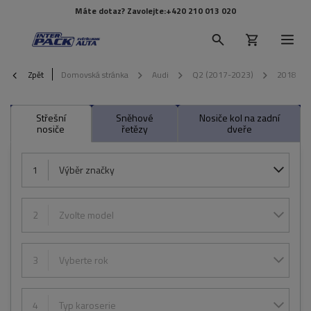
Máte dotaz? Zavolejte:
+420 210 013 020
Zpět
Domovská stránka
Audi
Q2 (2017-2023)
2018
Střešní
Sněhové
Nosiče kol na zadní
nosiče
řetězy
dveře
1
Výběr značky
2
Zvolte model
3
Vyberte rok
4
Typ karoserie