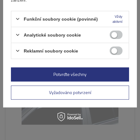
Produkt dostupný ve velkém množství
Již nyní zašleme
10. srpna
Přidat
Vždy
Funkční soubory cookie (povinné)
aktivní
do
košíku
Analytické soubory cookie
DOČASNĚ NEDOSTUPNÉ
Reklamní soubory cookie
Potvrďte všechny
Vyžadováno potvrzení