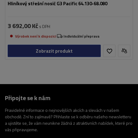
Hliníkový střešní nosič G3 Pacific 64.130-68.080
3 692,00 Kč
s DPH
Výrobek není k dispozici
Individuální přeprava
Zobrazit produkt
Připojte se k nám
Pravidelné informace o nejnovějších akcích a slevách v našem
obchodě. Zní to zajímavě? Přihlaste se k odběru našeho newsletteru
a ujistěte se, že vám neunikne žádná z atraktivních nabídek, které pro
vás připravujeme.