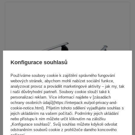
Konfigurace souhlasů
Používáme soubory cookie k zajištění správného fungování
webových stránek, abychom mohli nabízet sociální funkce,
analyzovat provoz a provádět marketingové aktivity – jak my, tak
i naši důvěryhodní partneři. Soubory cookie slouží také k
personalizaci reklam. Více informací najdete v [zásadách
ochrany osobních údajů](https://interpack.eu/pol-privacy-and-
Hliníkový střešní nosič G3 Pacific Aero 64.230-68.080
cookie-notice.html). Přijetím tohoto sdělení vyjadřujete souhlas s
jejich ukládáním na vašem počítači. Podmínky jejich ukládání
nebo přístupu k nim můžete určit kliknutím na záložku
5 093,00 Kč
„Konfigurace souhlasů”. Svůj souhlas můžete kdykoli odvolat
s DPH
odstraněním souborů cookie z prohlížeče daného koncového
zařízení.