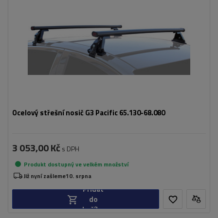
Ocelový střešní nosič G3 Pacific 65.130-68.080
3 053,00 Kč
s DPH
Produkt dostupný ve velkém množství
Již nyní zašleme
10. srpna
Přidat
do
košíku