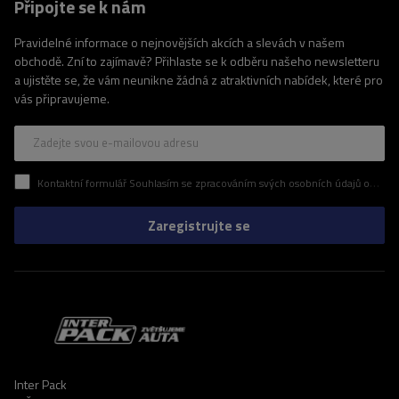
Připojte se k nám
Pravidelné informace o nejnovějších akcích a slevách v našem
obchodě. Zní to zajímavě? Přihlaste se k odběru našeho newsletteru
a ujistěte se, že vám neunikne žádná z atraktivních nabídek, které pro
vás připravujeme.
Zadejte svou e-mailovou adresu
Kontaktní formulář Souhlasím se zpracováním svých osobních údajů obsažených v kontaktním formuláři v souladu s nařízením Evropského parlamentu a Rady (EU)
Zaregistrujte se
Inter Pack