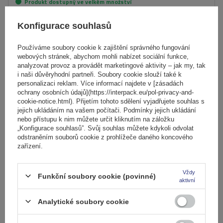
Produkt dostupný ve velkém množství
Již nyní zašleme
11. srpna
Konfigurace souhlasů
Přidat
do
košíku
Používáme soubory cookie k zajištění správného fungování
webových stránek, abychom mohli nabízet sociální funkce,
analyzovat provoz a provádět marketingové aktivity – jak my, tak
i naši důvěryhodní partneři. Soubory cookie slouží také k
personalizaci reklam. Více informací najdete v [zásadách
ochrany osobních údajů](https://interpack.eu/pol-privacy-and-
cookie-notice.html). Přijetím tohoto sdělení vyjadřujete souhlas s
jejich ukládáním na vašem počítači. Podmínky jejich ukládání
nebo přístupu k nim můžete určit kliknutím na záložku
„Konfigurace souhlasů”. Svůj souhlas můžete kdykoli odvolat
odstraněním souborů cookie z prohlížeče daného koncového
zařízení.
Vždy
Funkční soubory cookie (povinné)
aktivní
Analytické soubory cookie