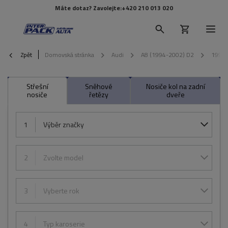
Máte dotaz? Zavolejte:
+420 210 013 020
Zpět
Domovská stránka
Audi
A8 (1994-2002) D2
1998
Střešní
Sněhové
Nosiče kol na zadní
nosiče
řetězy
dveře
1
Výběr značky
2
Zvolte model
3
Vyberte rok
4
Typ karoserie