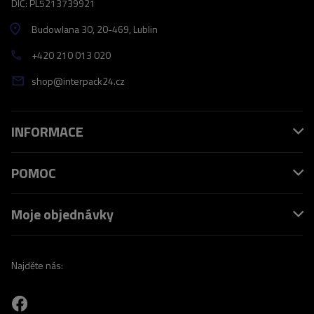
DIČ: PL5213739921
Budowlana 30
, 20-469
, Lublin
+420 210 013 020
shop@interpack24.cz
INFORMACE
POMOC
Moje objednávky
Najděte nás: