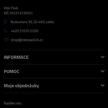
Inter Pack
DIČ: PL5213739921
Budowlana 30
, 20-469
, Lublin
+420 210 013 020
shop@interpack24.cz
INFORMACE
POMOC
Moje objednávky
Najděte nás: