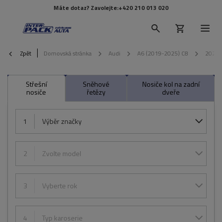
Máte dotaz? Zavolejte:
+420 210 013 020
Zpět
Domovská stránka
Audi
A6 (2019-2025) C8
2025
Střešní
Sněhové
Nosiče kol na zadní
nosiče
řetězy
dveře
1
Výběr značky
2
Zvolte model
3
Vyberte rok
4
Typ karoserie