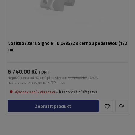
Nosítko Atera Signo RTD 048522 s černou podstavou (122
cm)
6 740,00 Kč
s DPH
Nejnižší cena od 30 dnů před slevou:
1 137,00 Kč
+492%
s DPH
Běžná cena:
7 095,00 Kč
-5%
Výrobek není k dispozici
Individuální přeprava
Zobrazit produkt