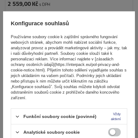
2 559,00 Kč
s DPH
Produkt dostupný ve velkém množství
Již nyní zašleme
11. srpna
Konfigurace souhlasů
Přidat
do
Používáme soubory cookie k zajištění správného fungování
košíku
webových stránek, abychom mohli nabízet sociální funkce,
analyzovat provoz a provádět marketingové aktivity – jak my, tak
i naši důvěryhodní partneři. Soubory cookie slouží také k
DOČASNĚ NEDOSTUPNÉ
personalizaci reklam. Více informací najdete v [zásadách
ochrany osobních údajů](https://interpack.eu/pol-privacy-and-
cookie-notice.html). Přijetím tohoto sdělení vyjadřujete souhlas s
jejich ukládáním na vašem počítači. Podmínky jejich ukládání
nebo přístupu k nim můžete určit kliknutím na záložku
„Konfigurace souhlasů”. Svůj souhlas můžete kdykoli odvolat
odstraněním souborů cookie z prohlížeče daného koncového
zařízení.
Vždy
Funkční soubory cookie (povinné)
aktivní
Analytické soubory cookie