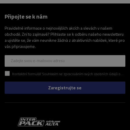
Připojte se k nám
Pravidelné informace o nejnovějších akcích a slevách v našem
obchodě. Zní to zajímavě? Přihlaste se k odběru našeho newsletteru
a ujistěte se, že vám neunikne žádná z atraktivních nabídek, které pro
vás připravujeme.
Zadejte svou e-mailovou adresu
Kontaktní formulář Souhlasím se zpracováním svých osobních údajů obsažených v kontaktním formuláři v souladu s nařízením Evropského parlamentu a Rady (EU)
Zaregistrujte se