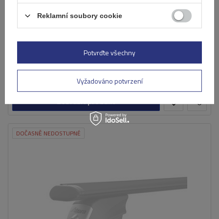
Reklamní soubory cookie
Základní nosič Atera Signo RTD 048522 (122 cm)
Potvrďte všechny
5 337,00 Kč
s DPH
Výrobek není k dispozici
Individuální přeprava
Vyžadováno potvrzení
Zobrazit produkt
DOČASNĚ NEDOSTUPNÉ