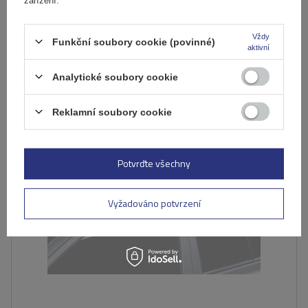
Produkt dostupný ve velkém množství
Již nyní zašleme
10. srpna
Přidat
Vždy
Funkční soubory cookie (povinné)
aktivní
do
košíku
Analytické soubory cookie
DOČASNĚ NEDOSTUPNÉ
Reklamní soubory cookie
Potvrďte všechny
Vyžadováno potvrzení