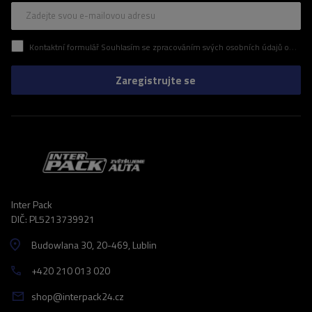
Zadejte svou e-mailovou adresu
Kontaktní formulář Souhlasím se zpracováním svých osobních údajů obsažených v kontaktním formuláři v souladu s nařízením Evropského parlamentu a Rady (EU)
Zaregistrujte se
Inter Pack
DIČ: PL5213739921
Budowlana 30
, 20-469
, Lublin
+420 210 013 020
shop@interpack24.cz