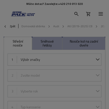
Máte dotaz? Zavolejte:
+420 210 013 020
Zpět
Domovská stránka
Audi
A6 (2019-2025) C8
2022
Střešní
Sněhové
Nosiče kol na zadní
nosiče
řetězy
dveře
1
Výběr značky
2
Zvolte model
3
Vyberte rok
4
Typ karoserie