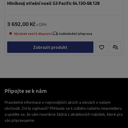
Hliníkový střešní nosič G3 Pacific 64.130-68.128
3 692,00 Kč
s DPH
Výrobek není k dispozici
Individuální přeprava
Zobrazit produkt
Připojte se k nám
Pravidelné informace o nejnovějších akcích a slevách v našem
obchodě. Zní to zajímavě? Přihlaste se k odběru našeho newsletteru
a ujistěte se, že vám neunikne žádná z atraktivních nabídek, které pro
vás připravujeme.