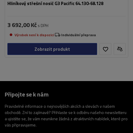
Hliníkový střešní nosič G3 Pacific 64.130-68.128
3 692,00 Kč
s DPH
Výrobek není k dispozici
Individuální přeprava
Zobrazit produkt
Připojte se k nám
Pravidelné informace o nejnovějších akcích a slevách v našem
obchodě. Zní to zajímavě? Přihlaste se k odběru našeho newsletteru
a ujistěte se, že vám neunikne žádná z atraktivních nabídek, které pro
vás připravujeme.