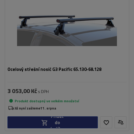
Ocelový střešní nosič G3 Pacific 65.130-68.128
3 053,00 Kč
s DPH
Produkt dostupný ve velkém množství
Již nyní zašleme
11. srpna
Přidat
do
košíku