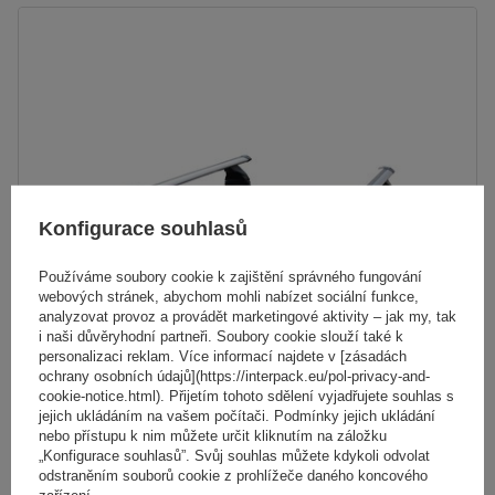
Konfigurace souhlasů
Používáme soubory cookie k zajištění správného fungování
webových stránek, abychom mohli nabízet sociální funkce,
analyzovat provoz a provádět marketingové aktivity – jak my, tak
i naši důvěryhodní partneři. Soubory cookie slouží také k
personalizaci reklam. Více informací najdete v [zásadách
ochrany osobních údajů](https://interpack.eu/pol-privacy-and-
Hliníkový střešní nosič G3 Pacific Aero 64.230-68.128
cookie-notice.html). Přijetím tohoto sdělení vyjadřujete souhlas s
jejich ukládáním na vašem počítači. Podmínky jejich ukládání
nebo přístupu k nim můžete určit kliknutím na záložku
5 093,00 Kč
„Konfigurace souhlasů”. Svůj souhlas můžete kdykoli odvolat
s DPH
odstraněním souborů cookie z prohlížeče daného koncového
zařízení.