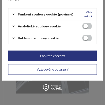
Produkt dostupný ve velkém množství
Již nyní zašleme
11. srpna
Přidat
Vždy
Funkční soubory cookie (povinné)
aktivní
do
košíku
Analytické soubory cookie
DOČASNĚ NEDOSTUPNÉ
Reklamní soubory cookie
Potvrďte všechny
Vyžadováno potvrzení