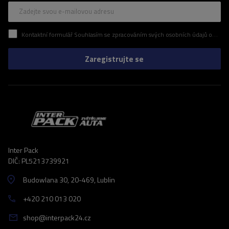
Zadejte svou e-mailovou adresu
Kontaktní formulář Souhlasím se zpracováním svých osobních údajů obsažených v kontaktním formuláři v souladu s nařízením Evropského parlamentu a Rady (EU)
Zaregistrujte se
Inter Pack
DIČ: PL5213739921
Budowlana 30
, 20-469
, Lublin
+420 210 013 020
shop@interpack24.cz