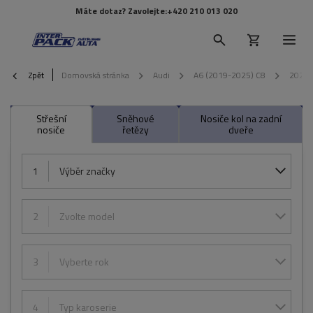
Máte dotaz? Zavolejte:
+420 210 013 020
Zpět
Domovská stránka
Audi
A6 (2019-2025) C8
2021
Střešní
Sněhové
Nosiče kol na zadní
nosiče
řetězy
dveře
1
Výběr značky
2
Zvolte model
3
Vyberte rok
4
Typ karoserie