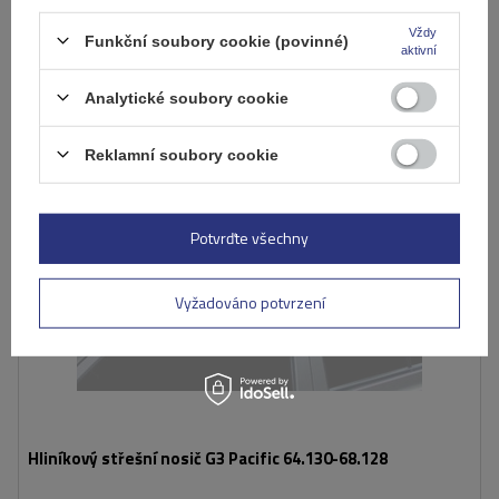
Přidat
do
Vždy
Funkční soubory cookie (povinné)
košíku
aktivní
Analytické soubory cookie
DOČASNĚ NEDOSTUPNÉ
Reklamní soubory cookie
Potvrďte všechny
Vyžadováno potvrzení
Hliníkový střešní nosič G3 Pacific 64.130-68.128