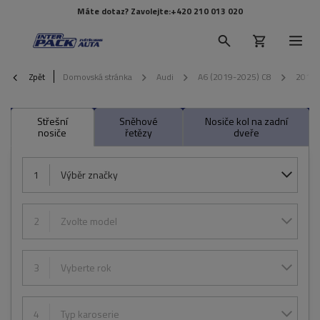
Máte dotaz? Zavolejte:
+420 210 013 020
Zpět
Domovská stránka
Audi
A6 (2019-2025) C8
2018
Střešní
Sněhové
Nosiče kol na zadní
nosiče
řetězy
dveře
1
Výběr značky
2
Zvolte model
3
Vyberte rok
4
Typ karoserie