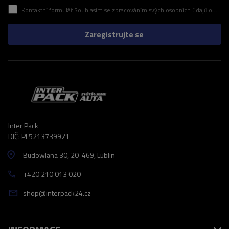
Kontaktní formulář Souhlasím se zpracováním svých osobních údajů obsažených v kontaktním formuláři v souladu s nařízením Evropského parlamentu a Rady (EU)
Zaregistrujte se
Inter Pack
DIČ: PL5213739921
Budowlana 30
, 20-469
, Lublin
+420 210 013 020
shop@interpack24.cz