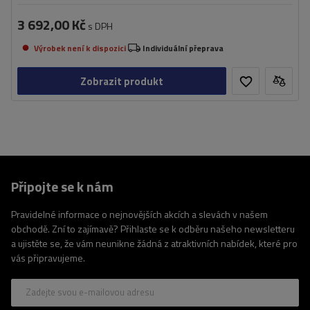
3 692,00 Kč
s DPH
Výrobek není k dispozici
Individuální přeprava
Zobrazit produkt
Připojte se k nám
Pravidelné informace o nejnovějších akcích a slevách v našem
obchodě. Zní to zajímavě? Přihlaste se k odběru našeho newsletteru
a ujistěte se, že vám neunikne žádná z atraktivních nabídek, které pro
vás připravujeme.
Zadejte svou e-mailovou adresu