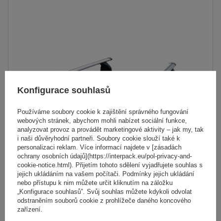
Konfigurace souhlasů
Používáme soubory cookie k zajištění správného fungování
webových stránek, abychom mohli nabízet sociální funkce,
analyzovat provoz a provádět marketingové aktivity – jak my, tak
i naši důvěryhodní partneři. Soubory cookie slouží také k
personalizaci reklam. Více informací najdete v [zásadách
ochrany osobních údajů](https://interpack.eu/pol-privacy-and-
Hliníkový střešní nosič G3 Pacific Aero 64.230-68.128
cookie-notice.html). Přijetím tohoto sdělení vyjadřujete souhlas s
jejich ukládáním na vašem počítači. Podmínky jejich ukládání
nebo přístupu k nim můžete určit kliknutím na záložku
5 093,00 Kč
„Konfigurace souhlasů”. Svůj souhlas můžete kdykoli odvolat
s DPH
odstraněním souborů cookie z prohlížeče daného koncového
zařízení.
Produkt dostupný ve velkém množství
Již nyní zašleme
7. srpna