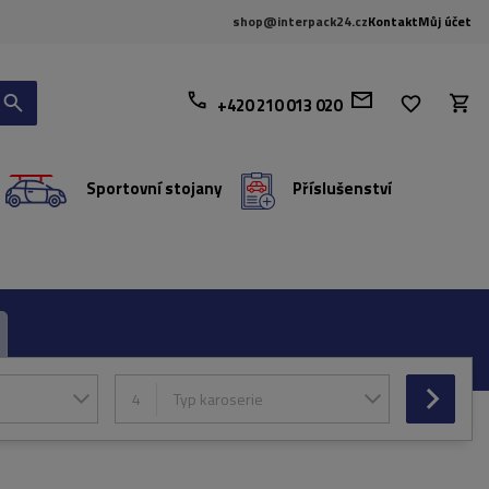
shop@interpack24.cz
Kontakt
Můj účet
+420 210 013 020
Sportovní stojany
Příslušenství
4
Typ karoserie