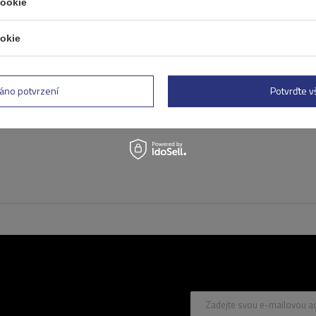
cookie
Hliníkový střešní nosič Mo
AMC 5019 AERO
okie
áno potvrzení
Potvrďte 
Zadejte svou e-mailovou a