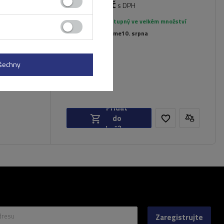
5 281,00 Kč
nt Blanc
s DPH
Produkt dostupný ve velkém množství
Již nyní zašleme
10. srpna
všechny
Přidat
do
košíku
dresu
Zaregistrujte