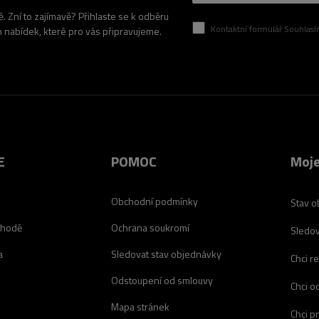
 Zní to zajímavě? Přihlaste se k odběru
Kontaktní formulář Souhlasím se zpracován
h nabídek, které pro vás připravujeme.
E
POMOC
Moje
Obchodní podmínky
Stav o
chodě
Ochrana soukromí
Sledov
a
Sledovat stav objednávky
Chci r
Odstoupení od smlouvy
Chci o
Mapa stránek
Chci p