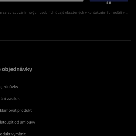
se
ím svých osobních údajů obsažených v kontaktním formuláři v souladu s nařízením Evropského parlamentu a Rady (EU)
 objednávky
bjednávky
ání zásilek
eklamovat produkt
dstoupit od smlouvy
rodukt vyměnit