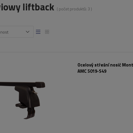
iowy liftback
( počet produktů:
3
)
snost
Ocelový střešní nosič Mont
AMC 5019-S49