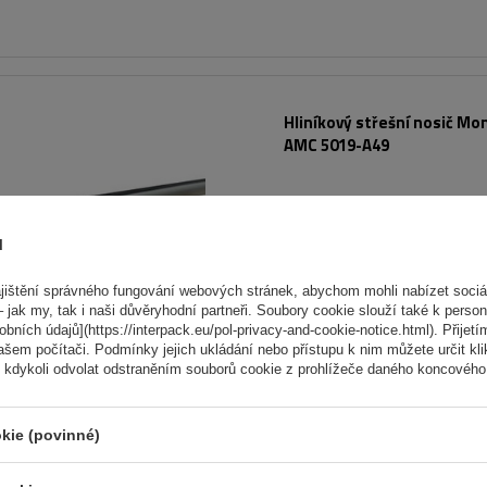
Hliníkový střešní nosič Mo
AMC 5019-A49
ů
ištění správného fungování webových stránek, abychom mohli nabízet sociál
 jak my, tak i naši důvěryhodní partneři. Soubory cookie slouží také k person
ních údajů](https://interpack.eu/pol-privacy-and-cookie-notice.html). Přijetí
ašem počítači. Podmínky jejich ukládání nebo přístupu k nim můžete určit kl
 kdykoli odvolat odstraněním souborů cookie z prohlížeče daného koncového 
kie (povinné)