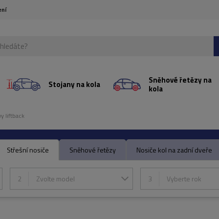
ení
Sněhové řetězy na
Stojany na kola
kola
y liftback
Střešní nosiče
Sněhové řetězy
Nosiče kol na zadní dveře
2
Zvolte model
3
Vyberte rok