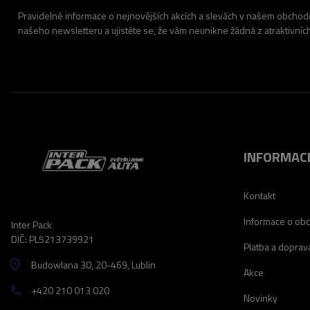
Pravidelné informace o nejnovějších akcích a slevách v našem obchodě.
našeho newsletteru a ujistěte se, že vám neunikne žádná z atraktivníc
INFORMAC
Kontakt
Informace o ob
Inter Pack
DIČ: PL5213739921
Platba a doprav
Budowlana 30
, 20-469
, Lublin
Akce
+420 210 013 020
Novinky