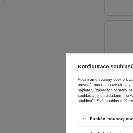
Konfigurace souhlas
Používáme soubory cookie k zaj
provádět marketingové aktivity –
najdete v [zásadách ochrany osob
souhlas s jejich ukládáním na v
souhlasů”. Svůj souhlas můžete
Funkční soubory coo