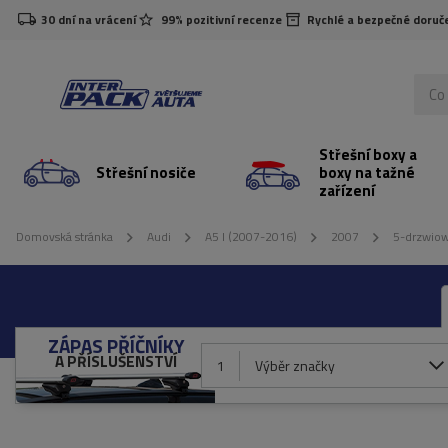
30 dní na vrácení
99% pozitivní recenze
Rychlé a bezpečné doruč
Střešní boxy a
Střešní nosiče
boxy na tažné
zařízení
Domovská stránka
Audi
A5 I (2007-2016)
2007
5-drzwiow
ZÁPAS PŘÍČNÍKY
A PŘÍSLUŠENSTVÍ
1
Výběr značky