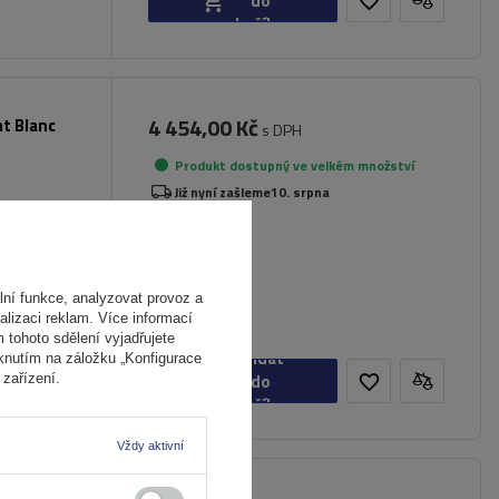
do
košíku
4 454,00 Kč
nt Blanc
s DPH
Produkt dostupný ve velkém množství
Již nyní zašleme
10. srpna
ní funkce, analyzovat provoz a
alizaci reklam. Více informací
m tohoto sdělení vyjadřujete
Přidat
iknutím na záložku „Konfigurace
do
zařízení.
košíku
Vždy aktivní