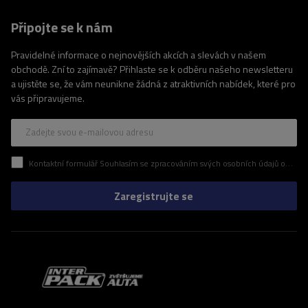
Připojte se k nám
Pravidelné informace o nejnovějších akcích a slevách v našem
obchodě. Zní to zajímavě? Přihlaste se k odběru našeho newsletteru
a ujistěte se, že vám neunikne žádná z atraktivních nabídek, které pro
vás připravujeme.
Zadejte svou e-mailovou adresu
Kontaktní formulář Souhlasím se zpracováním svých osobních údajů obsažených v kontaktním formuláři v souladu s nařízením Evropského parlamentu a Rady (EU)
Zaregistrujte se