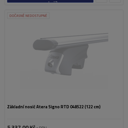
košíku
DOČASNĚ NEDOSTUPNÉ
Základní nosič Atera Signo RTD 048522 (122 cm)
5 337,00 Kč
s DPH