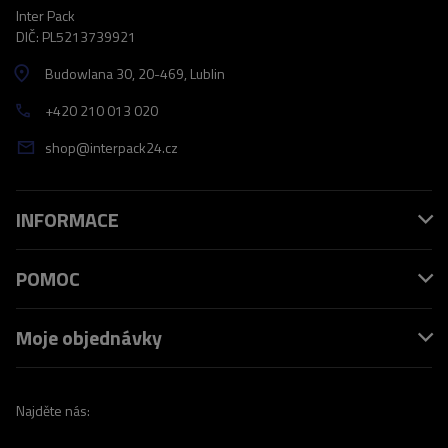
Inter Pack
DIČ: PL5213739921
Budowlana 30
, 20-469
, Lublin
+420 210 013 020
shop@interpack24.cz
INFORMACE
POMOC
Moje objednávky
Najděte nás: