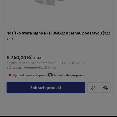
Nosítko Atera Signo RTD 048522 s černou podstavou (122
cm)
6 740,00 Kč
s DPH
Nejnižší cena od 30 dnů před slevou:
1 137,00 Kč
+492%
s DPH
Běžná cena:
7 095,00 Kč
-5%
Výrobek není k dispozici
Individuální přeprava
Zobrazit produkt