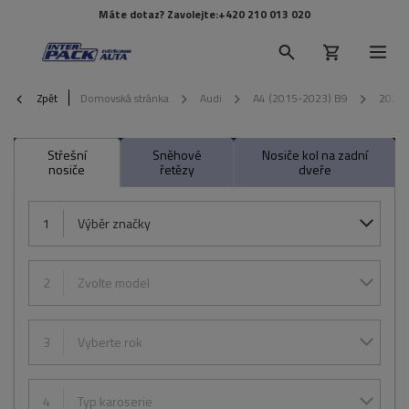
Máte dotaz? Zavolejte:
+420 210 013 020
Zpět
Domovská stránka
Audi
A4 (2015-2023) B9
2020
Střešní
Sněhové
Nosiče kol na zadní
nosiče
řetězy
dveře
1
Výběr značky
2
Zvolte model
3
Vyberte rok
4
Typ karoserie