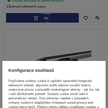
Produkt dostupný ve velkém množství
Již nyní zašleme
10. srpna
Přidat
do
košíku
Konfigurace souhlasů
Používáme soubory cookie k zajištění správného fungování
webových stránek, abychom mohli nabízet sociální funkce,
analyzovat provoz a provádět marketingové aktivity – jak my, tak
i naši důvěryhodní partneři. Soubory cookie slouží také k
personalizaci reklam. Více informací najdete v [zásadách
ochrany osobních údajů](https://interpack.eu/pol-privacy-and-
cookie-notice.html). Přijetím tohoto sdělení vyjadřujete souhlas s