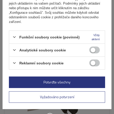
Hliníkový střešní nosič Mont Blanc AMC 5416-A49 s
jejich ukládáním na vašem počítači. Podmínky jejich ukládání
integrovanými lyžinami
nebo přístupu k nim můžete určit kliknutím na záložku
„Konfigurace souhlasů”. Svůj souhlas můžete kdykoli odvolat
odstraněním souborů cookie z prohlížeče daného koncového
zařízení.
5 272,00 Kč
s DPH
Produkt dostupný ve velkém množství
Vždy
Funkční soubory cookie (povinné)
aktivní
Již nyní zašleme
10. srpna
Přidat
Analytické soubory cookie
do
košíku
Reklamní soubory cookie
Potvrďte všechny
Vyžadováno potvrzení