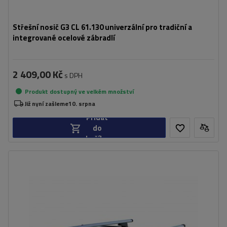
Střešní nosič G3 CL 61.130 univerzální pro tradiční a
integrované ocelové zábradlí
2 409,00 Kč
s DPH
Produkt dostupný ve velkém množství
Již nyní zašleme
10. srpna
Přidat
do
košíku