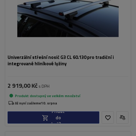
Univerzální střešní nosič G3 CL 60.130 pro tradiční i
integrované hliníkové lyžiny
2 919,00 Kč
s DPH
Produkt dostupný ve velkém množství
Již nyní zašleme
10. srpna
Přidat
do
košíku