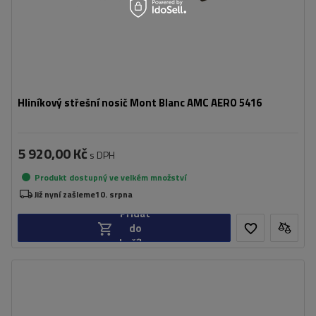
Hliníkový střešní nosič Mont Blanc AMC AERO 5416
5 920,00 Kč
s DPH
Produkt dostupný ve velkém množství
Již nyní zašleme
10. srpna
Přidat
do
košíku