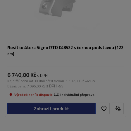
Nosítko Atera Signo RTD 048522 s černou podstavou (122
cm)
6 740,00 Kč
s DPH
Nejnižší cena od 30 dnů před slevou:
1 137,00 Kč
+492%
s DPH
Běžná cena:
7 095,00 Kč
-5%
Výrobek není k dispozici
Individuální přeprava
Zobrazit produkt