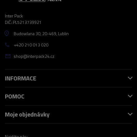
Inter Pack
DIČ: PL5213739921
Budowlana 30
, 20-469
, Lublin
+420 210 013 020
shop@interpack24.cz
INFORMACE
POMOC
Moje objednávky
Najděte nás: