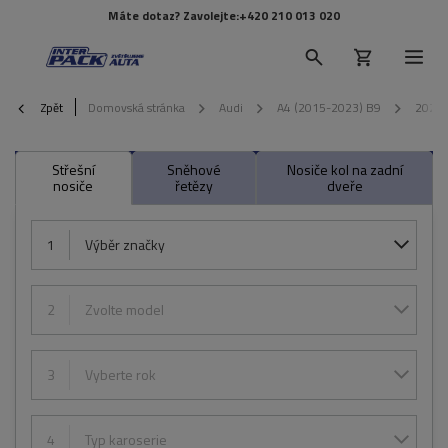
Máte dotaz? Zavolejte:
+420 210 013 020
Zpět
Domovská stránka
Audi
A4 (2015-2023) B9
2020
Střešní
Sněhové
Nosiče kol na zadní
nosiče
řetězy
dveře
1
Výběr značky
2
Zvolte model
3
Vyberte rok
4
Typ karoserie