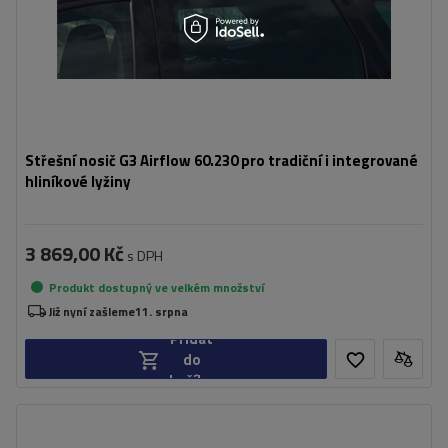
Střešní nosič G3 Airflow 60.230 pro tradiční i integrované
hliníkové lyžiny
3 869,00 Kč
s DPH
Produkt dostupný ve velkém množství
Již nyní zašleme
11. srpna
Přidat
do
košíku