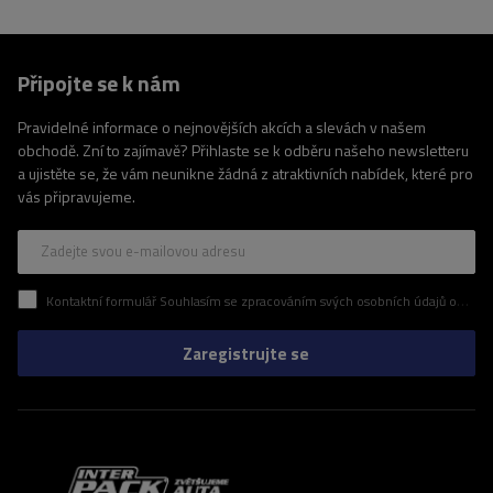
Připojte se k nám
Pravidelné informace o nejnovějších akcích a slevách v našem
obchodě. Zní to zajímavě? Přihlaste se k odběru našeho newsletteru
a ujistěte se, že vám neunikne žádná z atraktivních nabídek, které pro
vás připravujeme.
Zadejte svou e-mailovou adresu
Kontaktní formulář Souhlasím se zpracováním svých osobních údajů obsažených v kontaktním formuláři v souladu s nařízením Evropského parlamentu a Rady (EU)
Zaregistrujte se