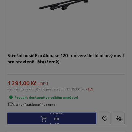
Střešní nosič Eco Alubase 120 - univerzální hliníkový nosič
pro otevřené lišty (černý)
1 291,00 Kč
s DPH
Nejnižší cena od 30 dnů před slevou:
1 519,00 Kč
-15%
Produkt dostupný ve velkém množství
Již nyní zašleme
11. srpna
Přidat
do
košíku