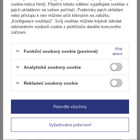
cookie-notice.html). Přijetím tohoto sdělení vyjadřujete souhlas s
Univerzální střešní nosič G3 CL 60.130 pro tradiční i
jejich ukládáním na vašem počítači. Podmínky jejich ukládání
integrované hliníkové lyžiny
nebo přístupu k nim můžete určit kliknutím na záložku
„Konfigurace souhlasů”. Svůj souhlas můžete kdykoli odvolat
odstraněním souborů cookie z prohlížeče daného koncového
zařízení.
2 919,00 Kč
s DPH
Produkt dostupný ve velkém množství
Vždy
Funkční soubory cookie (povinné)
aktivní
Již nyní zašleme
11. srpna
Přidat
Analytické soubory cookie
do
košíku
Reklamní soubory cookie
Potvrďte všechny
Vyžadováno potvrzení