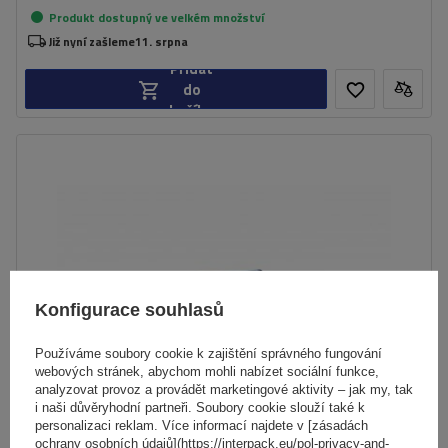
Produkt dostupný ve velkém množství
Již nyní zašleme
11. srpna
Přidat
do
košíku
Konfigurace souhlasů
Používáme soubory cookie k zajištění správného fungování
webových stránek, abychom mohli nabízet sociální funkce,
analyzovat provoz a provádět marketingové aktivity – jak my, tak
i naši důvěryhodní partneři. Soubory cookie slouží také k
personalizaci reklam. Více informací najdete v [zásadách
ochrany osobních údajů](https://interpack.eu/pol-privacy-and-