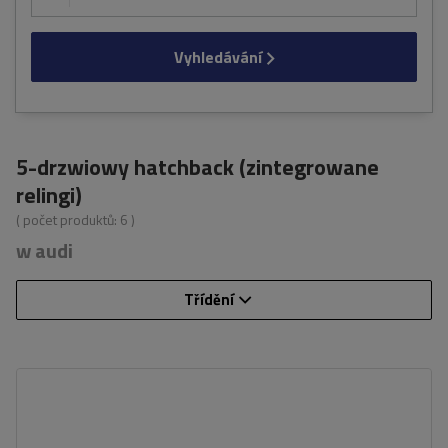
Vyhledávání
5-drzwiowy hatchback (zintegrowane
relingi)
( počet produktů:
6
)
w audi
Třídění