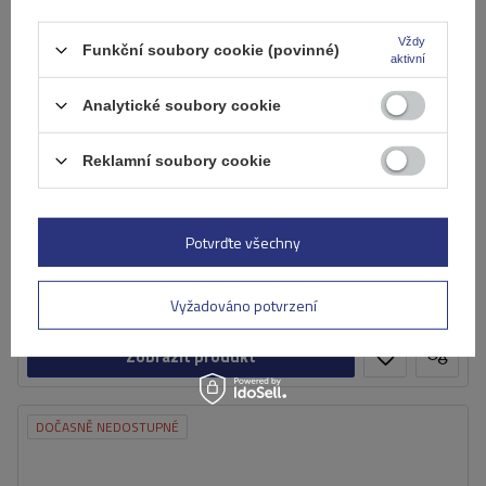
Vždy
Funkční soubory cookie (povinné)
aktivní
Analytické soubory cookie
Reklamní soubory cookie
Základní nosič Atera Signo RTD 048522 (122 cm)
Potvrďte všechny
5 337,00 Kč
s DPH
Vyžadováno potvrzení
Výrobek není k dispozici
Individuální přeprava
Zobrazit produkt
DOČASNĚ NEDOSTUPNÉ