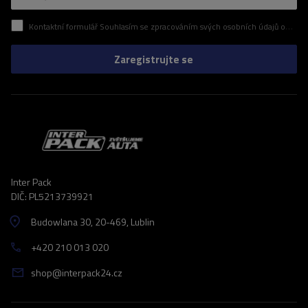
Kontaktní formulář Souhlasím se zpracováním svých osobních údajů obsažených v kontaktním formuláři v souladu s nařízením Evropského parlamentu a Rady (EU)
Zaregistrujte se
Inter Pack
DIČ: PL5213739921
Budowlana 30
, 20-469
, Lublin
+420 210 013 020
shop@interpack24.cz