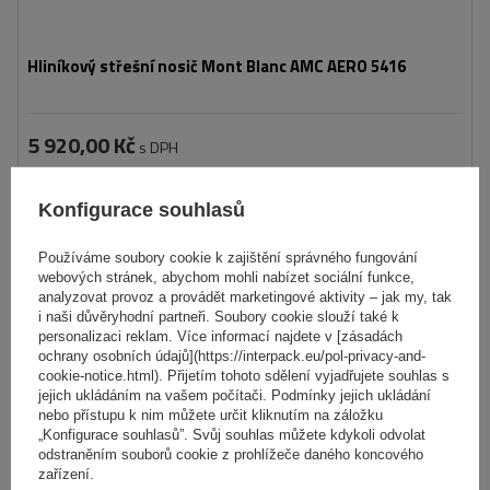
Hliníkový střešní nosič Mont Blanc AMC AERO 5416
5 920,00 Kč
s DPH
Produkt dostupný ve velkém množství
Již nyní zašleme
11. srpna
Konfigurace souhlasů
Přidat
do
Používáme soubory cookie k zajištění správného fungování
webových stránek, abychom mohli nabízet sociální funkce,
košíku
analyzovat provoz a provádět marketingové aktivity – jak my, tak
i naši důvěryhodní partneři. Soubory cookie slouží také k
DOČASNĚ NEDOSTUPNÉ
personalizaci reklam. Více informací najdete v [zásadách
ochrany osobních údajů](https://interpack.eu/pol-privacy-and-
cookie-notice.html). Přijetím tohoto sdělení vyjadřujete souhlas s
jejich ukládáním na vašem počítači. Podmínky jejich ukládání
nebo přístupu k nim můžete určit kliknutím na záložku
„Konfigurace souhlasů”. Svůj souhlas můžete kdykoli odvolat
odstraněním souborů cookie z prohlížeče daného koncového
zařízení.