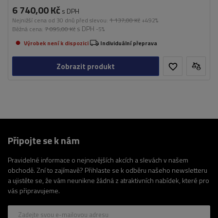
6 740,00 Kč
s DPH
Nejnižší cena od 30 dnů před slevou:
1 137,00 Kč
+492%
s DPH
Běžná cena:
7 095,00 Kč
-5%
Výrobek není k dispozici
Individuální přeprava
Zobrazit produkt
Připojte se k nám
Pravidelné informace o nejnovějších akcích a slevách v našem
obchodě. Zní to zajímavě? Přihlaste se k odběru našeho newsletteru
a ujistěte se, že vám neunikne žádná z atraktivních nabídek, které pro
vás připravujeme.
Zadejte svou e-mailovou adresu