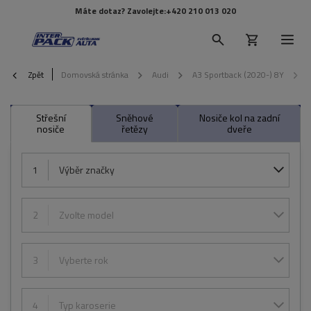
Máte dotaz? Zavolejte:
+420 210 013 020
Zpět
Domovská stránka
Audi
A3 Sportback (2020-) 8Y
Střešní
Sněhové
Nosiče kol na zadní
nosiče
řetězy
dveře
1
Výběr značky
2
Zvolte model
3
Vyberte rok
4
Typ karoserie