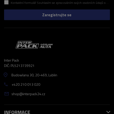
Kontaktní formulář Souhlasím se zpracováním svých osobních údajů obsažených v kontaktním formuláři v souladu s nařízením Evropského parlamentu a Rady (EU)
Zaregistrujte se
Inter Pack
DIČ: PL5213739921
Budowlana 30
, 20-469
, Lublin
+420 210 013 020
shop@interpack24.cz
INFORMACE