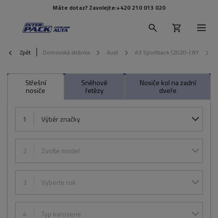
Máte dotaz? Zavolejte:
+420 210 013 020
Zpět
Domovská stránka
Audi
A3 Sportback (2020-) 8Y
Střešní
Sněhové
Nosiče kol na zadní
nosiče
řetězy
dveře
1
Výběr značky
2
Zvolte model
3
Vyberte rok
4
Typ karoserie