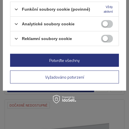
Vždy
Funkční soubory cookie (povinné)
aktivní
Analytické soubory cookie
Reklamní soubory cookie
Základní nosič Atera Signo RTD 048522 (122 cm)
Potvrďte všechny
5 337,00 Kč
s DPH
Výrobek není k dispozici
Individuální přeprava
Vyžadováno potvrzení
Zobrazit produkt
DOČASNĚ NEDOSTUPNÉ