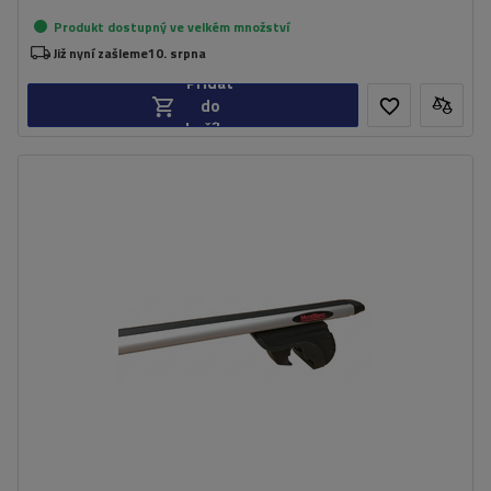
Produkt dostupný ve velkém množství
Již nyní zašleme
10. srpna
Přidat
do
košíku