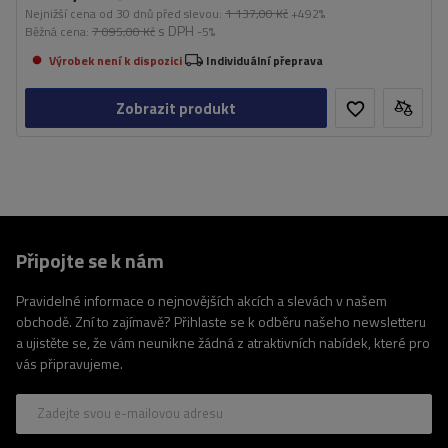
Nejnižší cena od 30 dnů před slevou:
1 137,00 Kč
+492%
s DPH
Běžná cena:
7 095,00 Kč
-5%
Výrobek není k dispozici
Individuální přeprava
Zobrazit produkt
Připojte se k nám
Pravidelné informace o nejnovějších akcích a slevách v našem
obchodě. Zní to zajímavě? Přihlaste se k odběru našeho newsletteru
a ujistěte se, že vám neunikne žádná z atraktivních nabídek, které pro
vás připravujeme.
Zadejte svou e-mailovou adresu