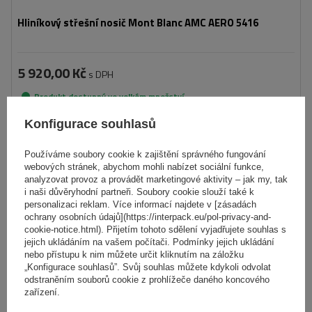
Hliníkový střešní nosič Mont Blanc AMC AERO 5416
5 920,00 Kč
s DPH
Produkt dostupný ve velkém množství
Již nyní zašleme
10. srpna
Konfigurace souhlasů
Přidat
do
Používáme soubory cookie k zajištění správného fungování
košíku
webových stránek, abychom mohli nabízet sociální funkce,
analyzovat provoz a provádět marketingové aktivity – jak my, tak
DOČASNĚ NEDOSTUPNÉ
i naši důvěryhodní partneři. Soubory cookie slouží také k
personalizaci reklam. Více informací najdete v [zásadách
ochrany osobních údajů](https://interpack.eu/pol-privacy-and-
cookie-notice.html). Přijetím tohoto sdělení vyjadřujete souhlas s
jejich ukládáním na vašem počítači. Podmínky jejich ukládání
nebo přístupu k nim můžete určit kliknutím na záložku
„Konfigurace souhlasů”. Svůj souhlas můžete kdykoli odvolat
odstraněním souborů cookie z prohlížeče daného koncového
zařízení.