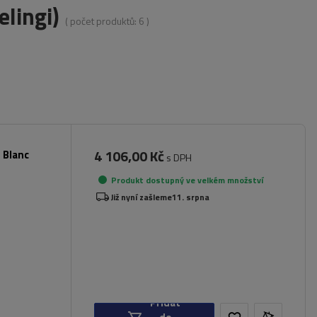
lingi)
( počet produktů:
6
)
4 106,00 Kč
 Blanc
s DPH
Produkt dostupný ve velkém množství
Již nyní zašleme
11. srpna
Přidat