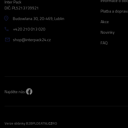
Informace o ob
Inter Pack
DIČ: PL5213739921
Platba a doprav
Budowlana 30
, 20-469
, Lublin
Akce
+420 210 013 020
Novinky
shop@interpack24.cz
FAQ
Najděte nás:
Verze stránky:
B2B
PL
DE
AT
NL
CZ
RO