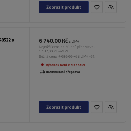
Zobrazit produkt
6 740,00 Kč
48522 s
s DPH
Nejnižší cena od 30 dnů před slevou:
1 137,00 Kč
+492%
s DPH
Běžná cena:
7 095,00 Kč
-5%
Výrobek není k dispozici
Individuální přeprava
Zobrazit produkt