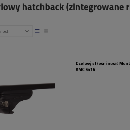
iowy hatchback (zintegrowane re
snost
Ocelový střešní nosič Mont
AMC 5416