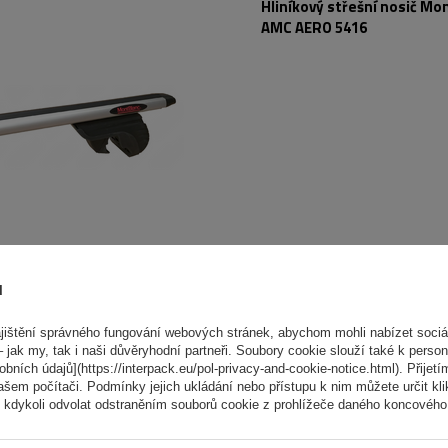
Hliníkový střešní nosič Mo
AMC AERO 5416
ů
DOSTUPNÉ
ištění správného fungování webových stránek, abychom mohli nabízet sociál
Základní nosič Atera Sign
 jak my, tak i naši důvěryhodní partneři. Soubory cookie slouží také k person
048522 (122 cm)
ních údajů](https://interpack.eu/pol-privacy-and-cookie-notice.html). Přijetí
ašem počítači. Podmínky jejich ukládání nebo přístupu k nim můžete určit kl
 kdykoli odvolat odstraněním souborů cookie z prohlížeče daného koncového 