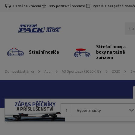
30 dní na vrácení
99% pozitivní recenze
Rychlé a bezpečné doruč
Střešní boxy a
Střešní nosiče
boxy na tažné
zařízení
Domovská stránka
Audi
A3 Sportback (2020-) 8Y
2020
5-
ZÁPAS PŘÍČNÍKY
A PŘÍSLUŠENSTVÍ
1
Výběr značky