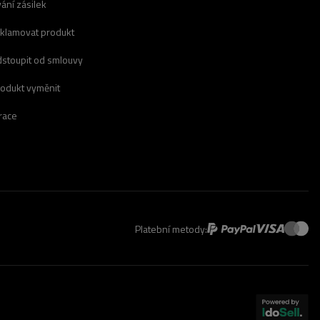
ání zásilek
eklamovat produkt
dstoupit od smlouvy
rodukt vyměnit
race
Platební metody: