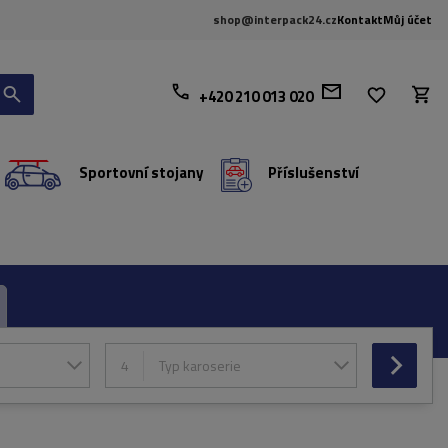
shop@interpack24.cz
Kontakt
Můj účet
+420 210 013 020
Sportovní stojany
Příslušenství
4
Typ karoserie