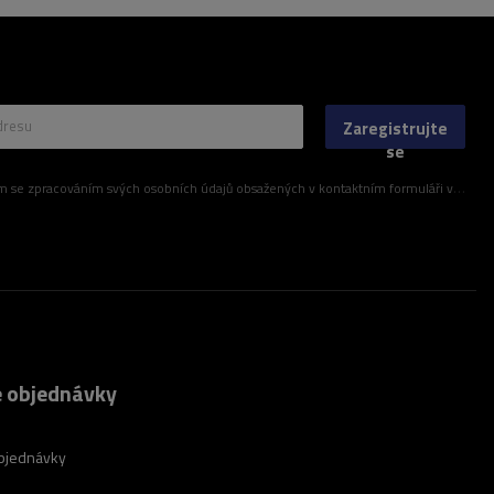
dresu
Zaregistrujte
se
ím svých osobních údajů obsažených v kontaktním formuláři v souladu s nařízením Evropského parlamentu a Rady (EU)
 objednávky
bjednávky