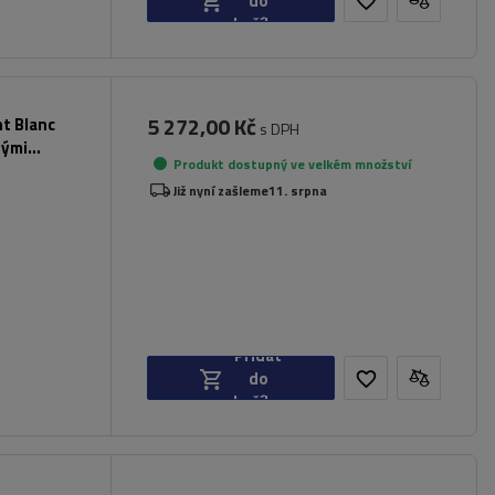
do
košíku
5 272,00 Kč
nt Blanc
s DPH
nými
Produkt dostupný ve velkém množství
Již nyní zašleme
11. srpna
Přidat
do
košíku