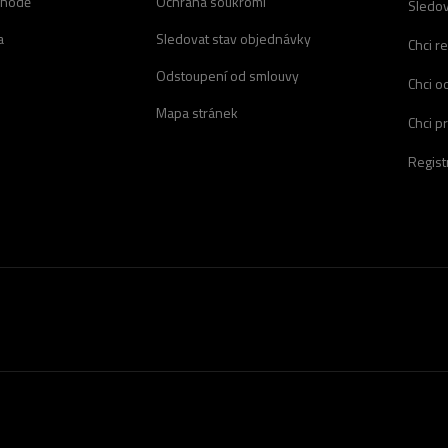
chodě
Ochrana soukromí
Sledov
a
Sledovat stav objednávky
Chci r
Odstoupení od smlouvy
Chci o
Mapa stránek
Chci p
Regist