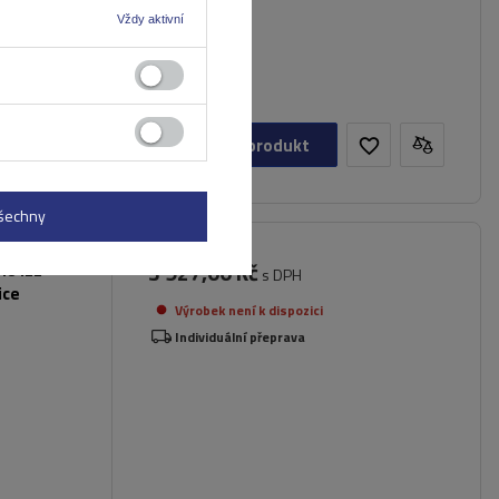
Vždy aktivní
Zobrazit produkt
všechny
3 927,00 Kč
048422
s DPH
ice
Výrobek není k dispozici
Individuální přeprava