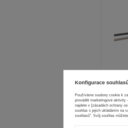
Konfigurace souhlas
DOČASNĚ NE
Používáme soubory cookie k zaj
provádět marketingové aktivity –
najdete v [zásadách ochrany osob
souhlas s jejich ukládáním na v
souhlasů”. Svůj souhlas můžete