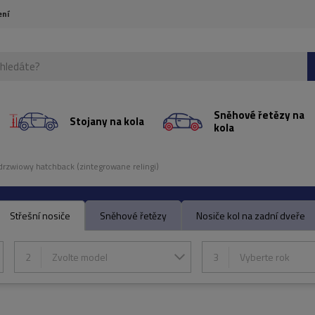
ení
Sněhové řetězy na
Stojany na kola
kola
drzwiowy hatchback (zintegrowane relingi)
Střešní nosiče
Sněhové řetězy
Nosiče kol na zadní dveře
2
Zvolte model
3
Vyberte rok