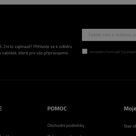
Zadejte svou e-mailovou a
 Zní to zajímavě? Přihlaste se k odběru
Kontaktní formulář Souhlasím se zpracován
h nabídek, které pro vás připravujeme.
E
POMOC
Moje
Obchodní podmínky
Stav o