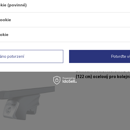
kie (povinné)
cookie
okie
áno potvrzení
Potvrďte 
DOSTUPNÉ
Základní nosič Atera RTD 
(122 cm) ocelový pro kolejn