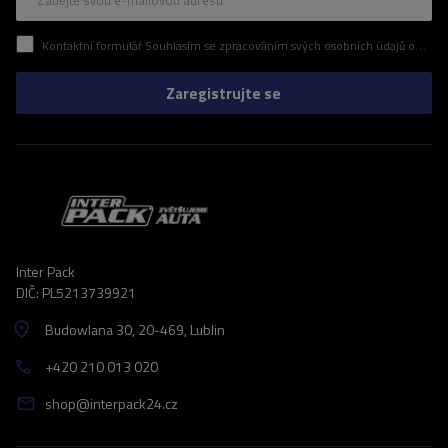
Zadejte svou e-mailovou adresu
Kontaktní formulář Souhlasím se zpracováním svých osobních údajů obsažených v kontaktním formuláři v souladu s nařízením Evropského parlamentu a Rady (EU)
Zaregistrujte se
Inter Pack
DIČ: PL5213739921
Budowlana 30
, 20-469
, Lublin
+420 210 013 020
shop@interpack24.cz