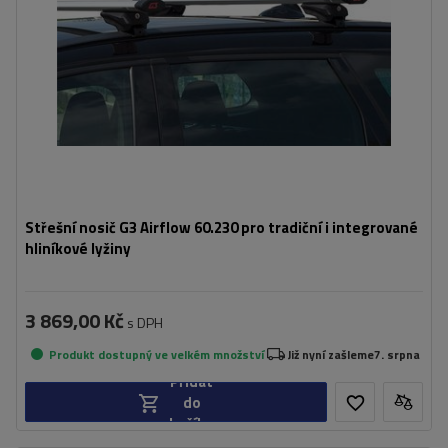
Střešní nosič G3 Airflow 60.230 pro tradiční i integrované
hliníkové lyžiny
3 869,00 Kč
s DPH
Produkt dostupný ve velkém množství
Již nyní zašleme
7. srpna
Přidat
do
košíku