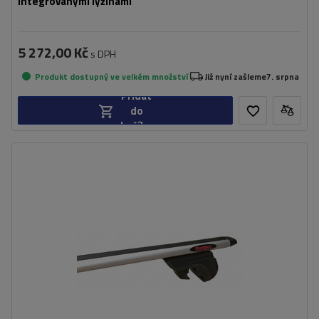
integrovanými lyžinami
5 272,00 Kč
s DPH
Produkt dostupný ve velkém množství
Již nyní zašleme
7. srpna
Přidat
do
košíku