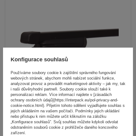
Konfigurace souhlasů
Používáme soubory cookie k zajištění správného fungování
webových stránek, abychom mohli nabízet sociální funkce,
analyzovat provoz a provádět marketingové aktivity – jak my, tak
i naši důvěryhodní partneři. Soubory cookie slouží také k
personalizaci reklam. Více informací najdete v [zásadách
ochrany osobních údajů](https://interpack.eu/pol-privacy-and-
Ocelový střešní nosič Mont Blanc AMC 5416
cookie-notice.html). Přijetím tohoto sdělení vyjadřujete souhlas s
jejich ukládáním na vašem počítači. Podmínky jejich ukládání
nebo přístupu k nim můžete určit kliknutím na záložku
„Konfigurace souhlasů”. Svůj souhlas můžete kdykoli odvolat
4 106,00 Kč
s DPH
odstraněním souborů cookie z prohlížeče daného koncového
zařízení.
Produkt dostupný ve velkém množství
Již nyní zašleme
7. srpna