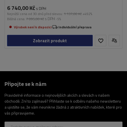
6 740,00 Kč
s DPH
Nejnižší cena od 30 dnů před slevou:
1 137,00 Kč
+492%
s DPH
Běžná cena:
7 095,00 Kč
-5%
Výrobek není k dispozici
Individuální přeprava
Zobrazit produkt
Připojte se k nám
Pravidelné informace o nejnovějších akcích a slevách v našem
obchodě. Zní to zajímavě? Přihlaste se k odběru našeho newsletteru
a ujistěte se, že vám neunikne žádná z atraktivních nabídek, které pro
vás připravujeme.