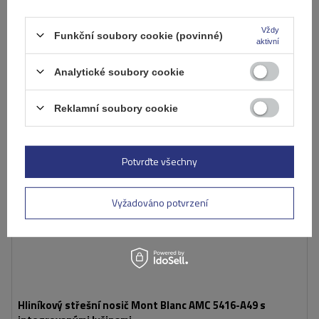
Přidat
do
Vždy
Funkční soubory cookie (povinné)
aktivní
košíku
Analytické soubory cookie
Reklamní soubory cookie
Potvrďte všechny
Vyžadováno potvrzení
Hliníkový střešní nosič Mont Blanc AMC 5416-A49 s