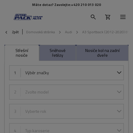
Máte dotaz? Zavolejte:
+420 210 013 020
Zpět
Domovská stránka
Audi
A3 Sportback (2012-2020) 8V
Střešní
Sněhové
Nosiče kol na zadní
nosiče
řetězy
dveře
1
Výběr značky
2
Zvolte model
3
Vyberte rok
4
Typ karoserie