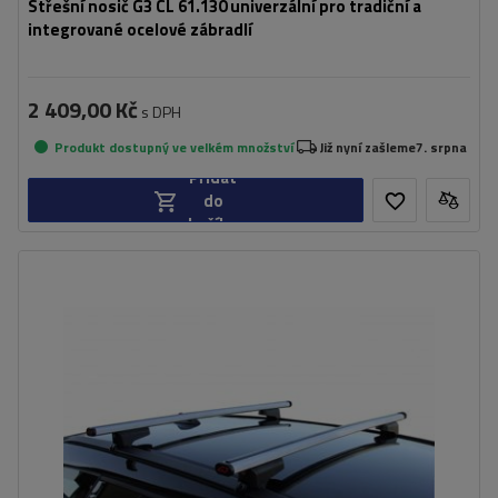
Střešní nosič G3 CL 61.130 univerzální pro tradiční a
integrované ocelové zábradlí
2 409,00 Kč
s DPH
Produkt dostupný ve velkém množství
Již nyní zašleme
7. srpna
Přidat
do
košíku