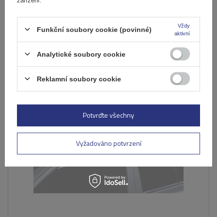
Produkt je dostupný v malém množství
Již nyní zašleme
11. srpna
Přidat
Vždy
Funkční soubory cookie (povinné)
aktivní
do
košíku
Analytické soubory cookie
DOČASNĚ NEDOSTUPNÉ
Reklamní soubory cookie
Potvrďte všechny
Vyžadováno potvrzení