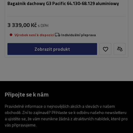
Bagażnik dachowy G3 Pacific 64.130-68.129 aluminiowy
3 339,00 Kč
s DPH
Výrobek není k dispozici
Individuální přeprava
Zobrazit produkt
Připojte se k nám
Pravidelné informace o nejnovějších akcích a slevách v našem
obchodě. Zní to zajímavě? Přihlaste se k odběru našeho newsletteru
a ujistěte se, že vám neunikne žádná z atraktivních nabídek, které pro
vás připravujeme.