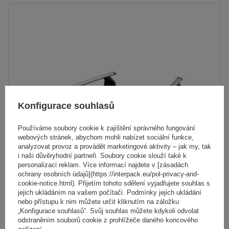
Konfigurace souhlasů
Používáme soubory cookie k zajištění správného fungování
webových stránek, abychom mohli nabízet sociální funkce,
analyzovat provoz a provádět marketingové aktivity – jak my, tak
i naši důvěryhodní partneři. Soubory cookie slouží také k
personalizaci reklam. Více informací najdete v [zásadách
ochrany osobních údajů](https://interpack.eu/pol-privacy-and-
Hliníkový střešní nosič G3 Pacific Aero 64.230-68.129
cookie-notice.html). Přijetím tohoto sdělení vyjadřujete souhlas s
jejich ukládáním na vašem počítači. Podmínky jejich ukládání
nebo přístupu k nim můžete určit kliknutím na záložku
4 773,00 Kč
„Konfigurace souhlasů”. Svůj souhlas můžete kdykoli odvolat
s DPH
odstraněním souborů cookie z prohlížeče daného koncového
zařízení.