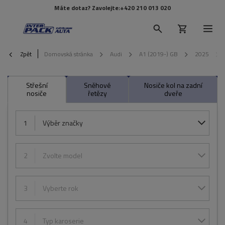
Máte dotaz? Zavolejte:
+420 210 013 020
Zpět
Domovská stránka
Audi
A1 (2019-) GB
2025
Střešní
Sněhové
Nosiče kol na zadní
nosiče
řetězy
dveře
1
Výběr značky
2
Zvolte model
3
Vyberte rok
4
Typ karoserie