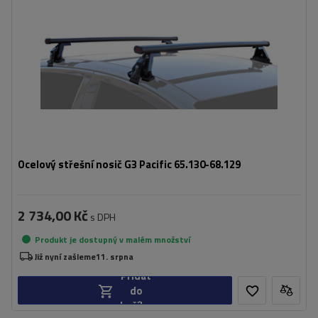
Ocelový střešní nosič G3 Pacific 65.130-68.129
2 734,00 Kč
s DPH
Produkt je dostupný v malém množství
Již nyní zašleme
11. srpna
Přidat
do
košíku