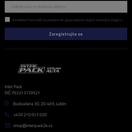
Zadejte svou e-mailovou adresu
Kontaktní formulář Souhlasím se zpracováním svých osobních údajů obsažených v kontaktním formuláři v souladu s nařízením Evropského parlamentu a Rady (EU)
Zaregistrujte se
Inter Pack
DIČ: PL5213739921
Budowlana 30
, 20-469
, Lublin
+420 210 013 020
shop@interpack24.cz