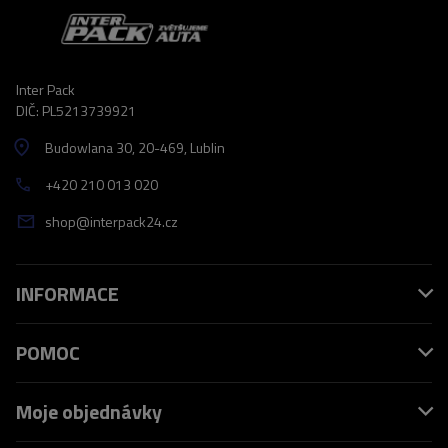
Inter Pack
DIČ: PL5213739921
Budowlana 30
, 20-469
, Lublin
+420 210 013 020
shop@interpack24.cz
INFORMACE
POMOC
Moje objednávky