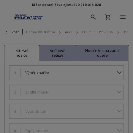
Máte dotaz? Zavolejte:
+420 210 013 020
Zpět
Domovská stránka
Audi
80 (1987-1994) B4
1992
Střešní
Sněhové
Nosiče kol na zadní
nosiče
řetězy
dveře
1
Výběr značky
2
Zvolte model
3
Vyberte rok
4
Typ karoserie