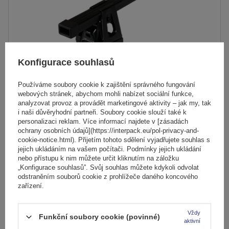
Konfigurace souhlasů
Používáme soubory cookie k zajištění správného fungování
webových stránek, abychom mohli nabízet sociální funkce,
analyzovat provoz a provádět marketingové aktivity – jak my, tak
i naši důvěryhodní partneři. Soubory cookie slouží také k
Střešní nosič Mont Blanc Supra 2
personalizaci reklam. Více informací najdete v [zásadách
ochrany osobních údajů](https://interpack.eu/pol-privacy-and-
cookie-notice.html). Přijetím tohoto sdělení vyjadřujete souhlas s
jejich ukládáním na vašem počítači. Podmínky jejich ukládání
2 189,00 Kč
s DPH
nebo přístupu k nim můžete určit kliknutím na záložku
„Konfigurace souhlasů”. Svůj souhlas můžete kdykoli odvolat
Produkt dostupný ve velkém množství
odstraněním souborů cookie z prohlížeče daného koncového
Již nyní zašleme
11. srpna
zařízení.
Přidat
do
Vždy
Funkční soubory cookie (povinné)
košíku
aktivní