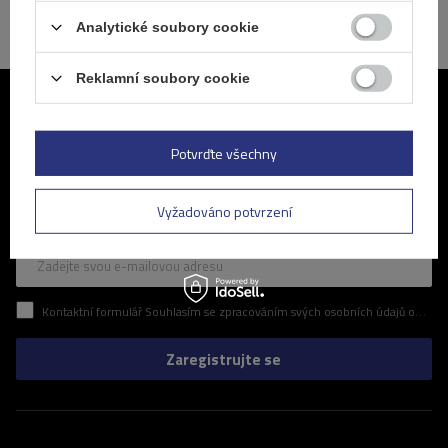
Analytické soubory cookie
Reklamní soubory cookie
Připojte se k nám
Potvrďte všechny
Pravidelné informace o nejnovějších akcích a slevách v našem
obchodě. Zní to zajímavě? Přihlaste se k odběru našeho newsletteru
a ujistěte se, že vám neunikne žádná z atraktivních nabídek, které pro
Vyžadováno potvrzení
vás připravujeme.
Zadejte svou e-mailovou adresu
Kontaktní formulář Souhlasím se zpracováním svých osobních údajů obsažených v kontaktním formuláři v souladu s nařízením Evropského parlamentu a Rady (EU)
Zaregistrujte se