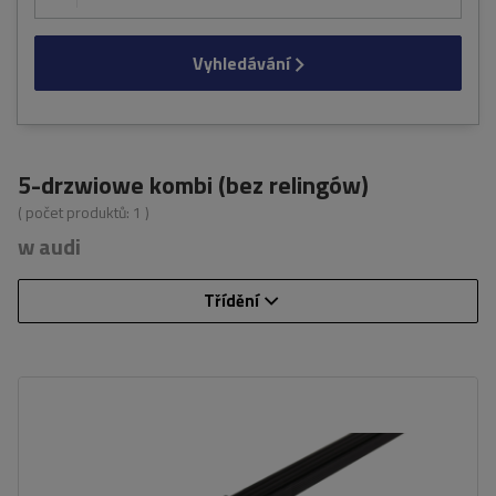
Vyhledávání
5-drzwiowe kombi (bez relingów)
( počet produktů:
1
)
w audi
Třídění