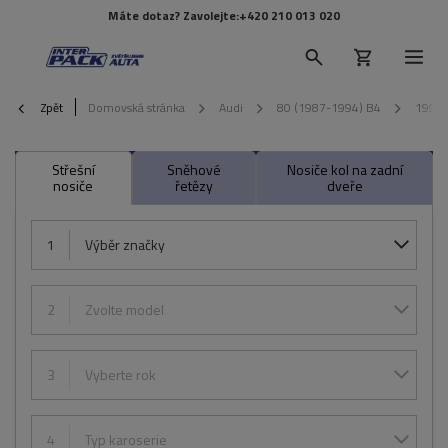
Máte dotaz? Zavolejte:
+420 210 013 020
Zpět
Domovská stránka
Audi
80 (1987-1994) B4
1991
Střešní
Sněhové
Nosiče kol na zadní
nosiče
řetězy
dveře
1
Výběr značky
2
Zvolte model
3
Vyberte rok
4
Typ karoserie