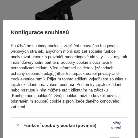
Konfigurace souhlasů
Používáme soubory cookie k zajištění správného fungování
webových stránek, abychom mohli nabízet sociální funkce,
analyzovat provoz a provádět marketingové aktivity – jak my, tak
i naši důvěryhodní partneři. Soubory cookie slouží také k
personalizaci reklam. Více informací najdete v [zásadách
Střešní nosič Mont Blanc Supra 2
ochrany osobních údajů](https://interpack.eu/pol-privacy-and-
cookie-notice.html). Přijetím tohoto sdělení vyjadřujete souhlas s
jejich ukládáním na vašem počítači. Podmínky jejich ukládání
nebo přístupu k nim můžete určit kliknutím na záložku
2 189,00 Kč
s DPH
„Konfigurace souhlasů”. Svůj souhlas můžete kdykoli odvolat
odstraněním souborů cookie z prohlížeče daného koncového
Produkt dostupný ve velkém množství
zařízení.
Již nyní zašleme
10. srpna
Přidat
Vždy
do
Funkční soubory cookie (povinné)
aktivní
košíku