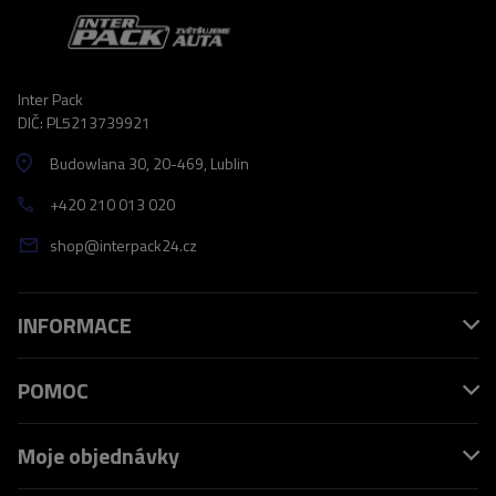
Inter Pack
DIČ: PL5213739921
Budowlana 30
, 20-469
, Lublin
+420 210 013 020
shop@interpack24.cz
INFORMACE
POMOC
Moje objednávky