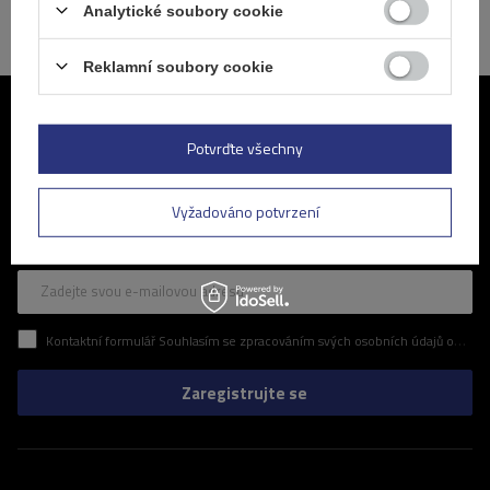
Analytické soubory cookie
Reklamní soubory cookie
Připojte se k nám
Potvrďte všechny
Pravidelné informace o nejnovějších akcích a slevách v našem
obchodě. Zní to zajímavě? Přihlaste se k odběru našeho newsletteru
Vyžadováno potvrzení
a ujistěte se, že vám neunikne žádná z atraktivních nabídek, které pro
vás připravujeme.
Zadejte svou e-mailovou adresu
Kontaktní formulář Souhlasím se zpracováním svých osobních údajů obsažených v kontaktním formuláři v souladu s nařízením Evropského parlamentu a Rady (EU)
Zaregistrujte se