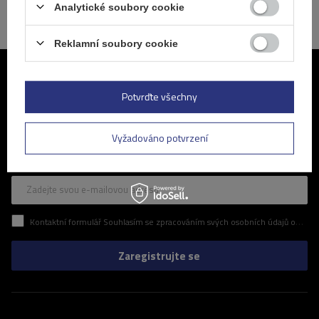
Analytické soubory cookie
Reklamní soubory cookie
Připojte se k nám
Potvrďte všechny
Pravidelné informace o nejnovějších akcích a slevách v našem
obchodě. Zní to zajímavě? Přihlaste se k odběru našeho newsletteru
Vyžadováno potvrzení
a ujistěte se, že vám neunikne žádná z atraktivních nabídek, které pro
vás připravujeme.
Zadejte svou e-mailovou adresu
Kontaktní formulář Souhlasím se zpracováním svých osobních údajů obsažených v kontaktním formuláři v souladu s nařízením Evropského parlamentu a Rady (EU)
Zaregistrujte se