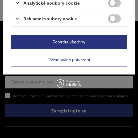
Analytické soubory cookie
Reklamní soubory cookie
Připojte se k nám
Potvrďte všechny
Pravidelné informace o nejnovějších akcích a slevách v našem
obchodě. Zní to zajímavě? Přihlaste se k odběru našeho newsletteru
Vyžadováno potvrzení
a ujistěte se, že vám neunikne žádná z atraktivních nabídek, které pro
vás připravujeme.
Zadejte svou e-mailovou adresu
Kontaktní formulář Souhlasím se zpracováním svých osobních údajů obsažených v kontaktním formuláři v souladu s nařízením Evropského parlamentu a Rady (EU)
Zaregistrujte se