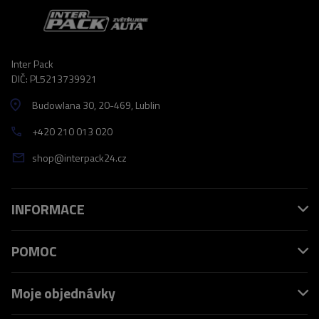
Inter Pack
DIČ: PL5213739921
Budowlana 30
, 20-469
, Lublin
+420 210 013 020
shop@interpack24.cz
INFORMACE
POMOC
Moje objednávky