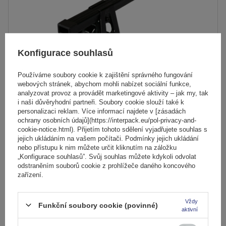
Konfigurace souhlasů
Používáme soubory cookie k zajištění správného fungování
webových stránek, abychom mohli nabízet sociální funkce,
analyzovat provoz a provádět marketingové aktivity – jak my, tak
i naši důvěryhodní partneři. Soubory cookie slouží také k
personalizaci reklam. Více informací najdete v [zásadách
Střešní nosič Mont Blanc Supra 2
ochrany osobních údajů](https://interpack.eu/pol-privacy-and-
cookie-notice.html). Přijetím tohoto sdělení vyjadřujete souhlas s
jejich ukládáním na vašem počítači. Podmínky jejich ukládání
nebo přístupu k nim můžete určit kliknutím na záložku
2 189,00 Kč
s DPH
„Konfigurace souhlasů”. Svůj souhlas můžete kdykoli odvolat
odstraněním souborů cookie z prohlížeče daného koncového
Produkt dostupný ve velkém množství
zařízení.
Již nyní zašleme
11. srpna
Přidat
Vždy
do
Funkční soubory cookie (povinné)
aktivní
košíku