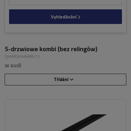
Vyhledávání
5-drzwiowe kombi (bez relingów)
( počet produktů:
1
)
w audi
Třídění