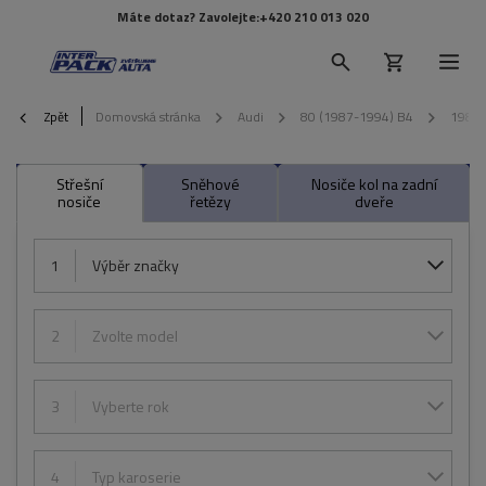
Máte dotaz? Zavolejte:
+420 210 013 020
Zpět
Domovská stránka
Audi
80 (1987-1994) B4
1988
Střešní
Sněhové
Nosiče kol na zadní
nosiče
řetězy
dveře
1
Výběr značky
2
Zvolte model
3
Vyberte rok
4
Typ karoserie